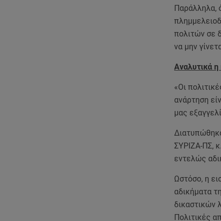
Παράλληλα, ό
πλημμελειοδ
πολιτών σε 
να μην γίνετ
Αναλυτικά η
«Οι πολιτικ
ανάρτηση εί
μας εξαγγελί
Διατυπώθηκα
ΣΥΡΙΖΑ-ΠΣ, κ
εντελώς αδι
Ωστόσο, η ε
αδικήματα τ
δικαστικών λ
Πολιτικές απ