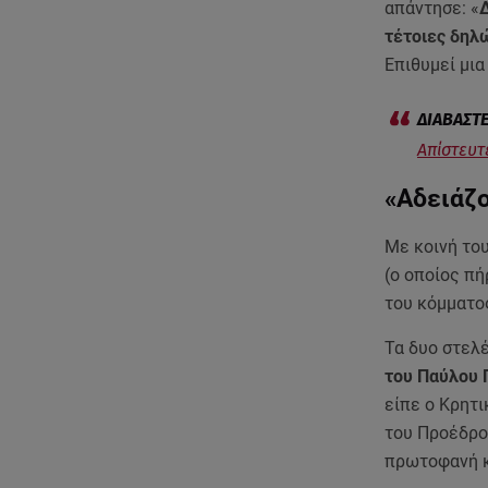
απάντησε: «
Δ
τέτοιες δηλ
Επιθυμεί μια
Απίστευτ
«Αδειάζ
Με κοινή το
(ο οποίος πή
του κόμματο
Τα δυο στελ
του Παύλου 
είπε ο Κρητ
του Προέδρου
πρωτοφανή κ