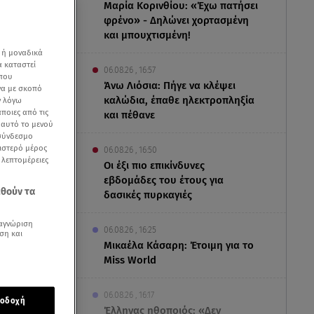
Μαρία Κορινθίου: «Έχω πατήσει
φρένο» - Δηλώνει χορτασμένη
και μπουχτισμένη!
 ή μοναδικά
α καταστεί
06.08.26 , 16:57
 που
Άνω Λιόσια: Πήγε να κλέψει
να με σκοπό
καλώδια, έπαθε ηλεκτροπληξία
ν λόγω
ποιες από τις
και πέθανε
ε αυτό το μενού
 σύνδεσμο
ριστερό μέρος
06.08.26 , 16:50
ς λεπτομέρειες
Οι έξι πιο επικίνδυνες
εβδομάδες του έτους για
εθούν τα
δασικές πυρκαγιές
αγνώριση
06.08.26 , 16:25
ση και
Μικαέλα Κάσαρη: Έτοιμη για το
ών και
Miss World
και
06.08.26 , 16:17
οδοχή
Έλληνας ηθοποιός: «Δεν
ή του