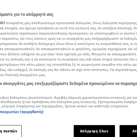
μαστε για το απόρρητό σας
603
συνεργάτες μας αποθηκεύουμε προσωπικά δεδομένα, όπως δεδομένα περιήγησης
κά στοιχεία, και έχουμε πρόσβαση σε αυτά στη συσκευή σας. Αν επιλέξετε Αποδοχή, θ
νεργοποίηση τεχνολογιών παρακολούθησης προκειμένου να υποστηριχθούν οι σκοποί
ι παρακάτω, για τους οποίους εμείς και οι συνεργάτες μας επεξεργαζόμαστε τα δεδομέ
υπηρεσιών. Αν επιλέξετε Απόρριψη όλων όλων ή αποσύρετε τη συγκατάθεσή σας, οι ε
 θα απενεργοποιηθούν. Αν απενεργοποιηθούν οι ιχνηλάτες, ορισμένο περιεχόμενο και κά
 που βλέπετε ενδέχεται να μην είναι τόσο σχετικές με εσάς. Μπορείτε να επανεμφανίσετ
ξετε τις επιλογές σας ή να αποσύρετε τη συναίνεσή σας ανά πάσα στιγμή πατώντας τον
προτιμήσεων στο κάτω μέρος της ιστοσελίδας [ή το αιωρούμενο εικονίδιο στο κάτω α
δας, εάν υπάρχει]. Οι επιλογές σας θα τεθούν σε ισχύ στον Ιστότοπος. Για περισσότερε
την Πολιτική Απορρήτου μας.
Δείτε περισσότερα άρθρα μας στα αποτελέσματα αναζήτησης
 οι συνεργάτες μας επεξεργαζόμαστε δεδομένα προκειμένου να παρασχ
Add star.gr on Google
ριβών δεδομένων γεωεντοπισμού. Ακριβής σάρωση χαρακτηριστικών συσκευής για αν
 Αποθήκευση ή/και πρόσβαση στα δεδομένα μιας συσκευής. Εξατομικευμένη διαφήμι
, μέτρηση διαφήμισης και περιεχομένου, έρευνα κοινού και ανάπτυξη υπηρεσιών.
στική η εικόνα των επικηρυγμένων προσώπων», είπε η πρόεδρος της Ένωσης Δικαστ
συνεργατών (προμηθευτές)
ργαρίτα Στενιώτη / Βίντεο: ΕΡΤ
ατική εκτροπή έκανε λόγο η πρόεδρος της Ένωσης Δικαστών 
η σκοπών
Απόρριψη όλων
Απ
 Μαργαρίτα Στενιώτη, σχετικά με την ανάρτηση του βουλευτ