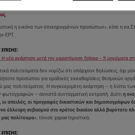
ου Πολάκη
, όπου
απειλούσε δικαστές, δημοσιογράφους και
ους
.
ιστική η εικόνα των επικηρυγμένων προσώπων», είπε η κα Σ
ην ΕΡΤ.
 Η νέα ανάρτηση μετά την καρατόμηση Τσίπρα – Τι μηνύματα στ
ικά πολιτεύματα δεν νομίζω ότι υπάρχουν δηλώσεις, όχι μό
δήποτε προσώπου για ομαδικές εκκαθαρίσεις θεσμικών οργ
ύ μας πολιτεύματος. Η συγκεκριμένη ανάρτηση – η λίστα τω
ν φωτογραφιών – συνιστά συνταγματική εκτροπή. Διότι
η ον
, οι απειλές, οι προγραφές δικαστικών και δημοσιογράφων δ
όνο έλλειψη σεβασμού στο κράτος δικαίου αλλά βαρύτατο πλ
 μας πολίτευμα
», τόνισε χαρακτηριστικά.