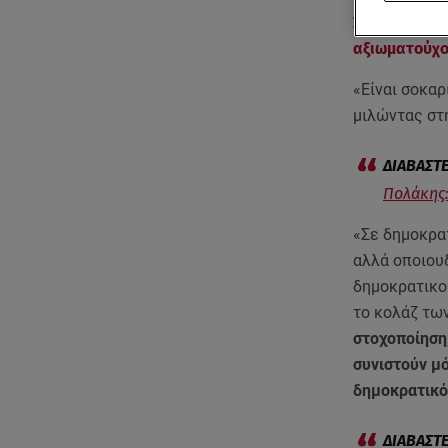
ΣΥΡΙΖΑ
,
Παύλ
αξιωματούχ
«Είναι σοκαρ
μιλώντας στ
Πολάκης:
«Σε δημοκρατ
αλλά οποιου
δημοκρατικο
το κολάζ τω
στοχοποίηση
συνιστούν μ
δημοκρατικό