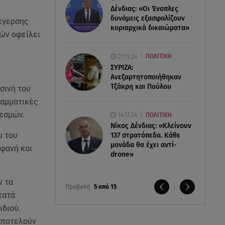
Δένδιας: «Οι Ένοπλες
δυνάμεις εξασφαλίζουν
ιέγερσης
κυριαρχικά δικαιώματα»
γών οφείλει
21.11.24
ΠΟΛΙΤΙΚΗ
ΣΥΡΙΖΑ:
Ανεξαρτητοποιήθηκαν
Τζάκρη και Πούλου
σινή του
ραμματικές
θεσμών.
14.11.24
ΠΟΛΙΤΙΚΗ
Νίκος Δένδιας: «Κλείνουν
υ του
137 στρατόπεδα. Kάθε
μονάδα θα έχει αντί-
οφανή και
drone»
ν τα
Προβολή
5 από 15
κατά
ιδιού.
 αποτελούν