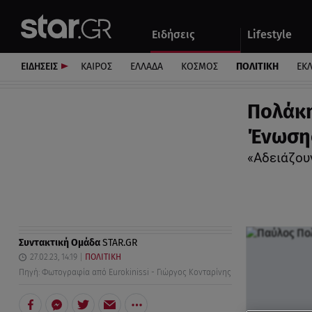
Αθλητικά
Quiz
Ειδήσεις
Lifestyle
Αυτοκίνητο
ΕΙΔΗΣΕΙΣ
ΚΑΙΡΟΣ
ΕΛΛΑΔΑ
ΚΟΣΜΟΣ
ΠΟΛΙΤΙΚΗ
ΕΚ
Πολάκη
Ένωσης
«Αδειάζου
Συντακτική Ομάδα
STAR.GR
27.02.23, 14:19
ΠΟΛΙΤΙΚΗ
Πηγή: Φωτογραφία από Eurokinissi - Γιώργος Κονταρίνης