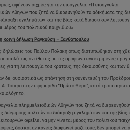
μως, αφήνουν αιχμές για την εισαγγελία: «Η εισαγγελία
ικών Αθηνών που ζητά να διερευνηθούν τα αδικήματα της δ
διάπραξη εγκλημάτων και της βίας κατά δικαστικών λειτουρ
αι μέρος του πολιτικού παιχνιδιού».
 η κοινή δήλωση Ραγκούση – Ξανθόπουλου
ές δηλώσεις του Παύλου Πολάκη όπως διατυπώθηκαν στη χθε
ναι απολύτως αντίθετες με τις ομόφωνα εγκεκριμένες προγ
ες για τη λειτουργία του κράτους, της δικαιοσύνης και των 
ν δε, ουσιαστικά ως απάντηση στη συνέντευξη του Προέδρο
. Α. Τσίπρα στην εφημερίδα “Πρώτο Θέμα”, κατά τρόπο πρωτ
καιολόγητο.
ισαγγελία πλημμελειοδικών Αθηνών που ζητά να διερευνηθού
ης διέγερσης πολιτών σε διάπραξη εγκλημάτων και της βίας 
ειτουργών οφείλει να μην γίνεται μέρος του πολιτικού παιχν
όψεις, όσο και αν κανείς διαφωνεί μαζί τους, δεν μπορεί να