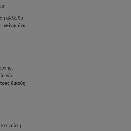
Γουλιώτη: «Γέμισε» χρώμα το
ρα
Instagram της από το
WorldPride στο Άμστερνταμ
ση αλλά θα
: «
Είναι ένα
06.08.26 , 15:35
Suzuki: Δείτε πόσα αυτοκίνητα
πούλησε
06.08.26 , 15:22
Αρίνα Σαμπαλένκα: Ξανά στη
Μύκονο για βουτιές μαζί με τον
σύνης.
Γιώργο Φραγκούλη
ία νέα
τους δικούς
06.08.26 , 15:05
Κατερίνα Γερονικολού: «Έριξε»
το Instagram με το μαύρο της
μπικίνι
06.08.26 , 15:02
. Στενιώτη
Συγκινεί ο Κώστας Σαμαράς: Η