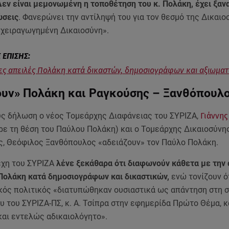
εν είναι μεμονωμένη η τοποθέτηση του κ. Πολάκη, έχει ξαν
ώσεις
. Φανερώνει την αντίληψή του για τον θεσμό της Δικαιο
 χειραγωγημένη Δικαιοσύνη».
ες απειλές Πολάκη κατά δικαστών, δημοσιογράφων και αξιωμα
ουν» Πολάκη και Ραγκούσης – Ξανθόπουλ
υς δήλωση ο νέος Τομεάρχης Διαφάνειας του ΣΥΡΙΖΑ,
Γιάννης
ρε τη θέση του Παύλου Πολάκη) και ο Τομεάρχης Δικαιοσύνης
ς, Θεόφιλος Ξανθόπουλος «αδειάζουν» τον Παύλο Πολάκη.
έχη του ΣΥΡΙΖΑ
λένε ξεκάθαρα ότι διαφωνούν κάθετα με την
Πολάκη κατά δημοσιογράφων και δικαστικών,
ενώ τονίζουν ό
ικός πολιτικός «διατυπώθηκαν ουσιαστικά ως απάντηση στη 
 του ΣΥΡΙΖΑ-ΠΣ, κ. Α. Τσίπρα στην εφημερίδα Πρώτο Θέμα, 
αι εντελώς αδικαιολόγητο».