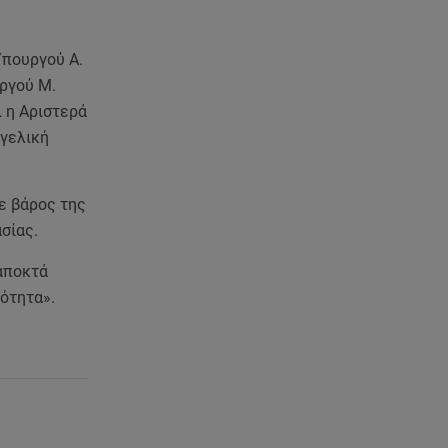
Υπουργού Α.
υργού Μ.
ι η Αριστερά
γγελική
ε βάρος της
σίας.
 αποκτά
ιότητα».