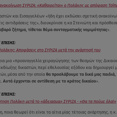
ανακοίνωση ΣΥΡΙΖΑ: «Καθαιρείται» ο Πολάκης με απόφαση Τσίπ
αστών και Εισαγγελέων «ήδη έχει εκδώσει σχετική ανακοίνω
ις αντιδράσεις της», διευκρίνισε η κα Στενιώτη και πρόσθεσε
οβαρό ζήτημα, τίθεται θέμα συνταγματικής νομιμότητας
».
ολάκης: Aποφάσεις στο ΣΥΡΙΖΑ μετά την ανάρτησή του
 για μια «προαναγγελία χειραγώγησης των θεσμών της Δικαιο
εκδίωξης δικαστών, περί εθελουσίας εξόδου και δημιουργεί μ
ών, μέσα από την οποία
θα προσλάβουμε τα δικά μας παιδιά, 
. Αυτά έρχονται σε αντίθεση με το κράτος δικαίου
».
τηση Πολάκη μετά το «άδειασμα» ΣΥΡΙΖΑ - «Θα τα πούμε όλα!»
, ποια θεωρεί ότι είναι τα αίτια μίας τέτοιας ανάρτησης, η κ