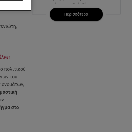
πιστεύω στον Θεό. Είναι
δημιούργημα του ανθρώπου»
Περισσότερα
06.08.26 , 16:00
τενιώτη,
Συντάξεις: Τρέχουν να
προλάβουν όσοι είναι κοντά σε
ηλικία συνταξιοδότησης
έλνει
06.08.26 , 16:00
Σημάδια που φανερώνουν
νο πολιτικού
διαίσθηση και ότι ξέρεις να
άνων του
«διαβάζεις» ανθρώπους
ν ονομάτων,
ομαστική
06.08.26 , 15:57
Στα όριά του το Νοσοκομείο
εν
Ζακύνθου: Περιστατικά
ήγμα στο
βιασμών, μέθης & τροχαία
06.08.26 , 15:37