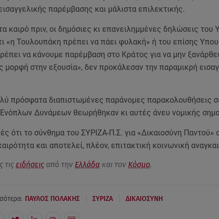
εισαγγελικής παρέμβασης και μάλιστα επιλεκτικής.
α καιρό πριν, οι δημόσιες κι επανειλημμένες δηλώσεις του 
τι «η Τουλουπάκη πρέπει να πάει φυλακή» ή του επίσης Υπο
ρέπει να κάνουμε παρέμβαση στο Κράτος για να μην ξανάρθε
ς μορφή στην εξουσία», δεν προκάλεσαν την παραμικρή εισα
πολύ πρόσφατα διαπιστωμένες παράνομες παρακολουθήσεις σ
 Ενόπλων Δυνάμεων θεωρήθηκαν κι αυτές άνευ νομικής σημα
ές ότι το σύνθημα του ΣΥΡΙΖΑ-Π.Σ. για «Δικαιοσύνη Παντού»
αιρότητα και αποτελεί, πλέον, επιτακτική κοινωνική αναγκα
ς τις
ειδήσεις
από την
Ελλάδα
και τον
Κόσμο
.
|
|
σότερα:
ΠΑΥΛΟΣ ΠΟΛΑΚΗΣ
ΣΥΡΙΖΑ
ΔΙΚΑΙΟΣΥΝΗ