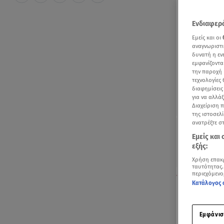
Ενδιαφερό
Εμείς και οι
αναγνωριστι
δυνατή η ε
εμφανίζοντα
την παροχή 
τεχνολογίες
διαφημίσεις
για να αλλά
Διαχείριση 
της ιστοσελί
ανατρέξτε σ
Εμείς και
εξής:
Χρήση επακ
ταυτότητας.
περιεχόμενο
«Είναι σοκαρι
Κατάλογος 
Εισαγγελέων Μα
Για συνταγμ
Εμφάνισ
Εισαγγελέων