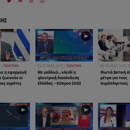
ΣΗΣ
3
ΠΟΛΙΤΙΚΗ
05.08.26, 20:51
ΠΟΛΙΤΙΚΗ
05.08.26, 14:18
κε η εφαρμογή
Με γαλλικό... κλειδί η
Φωτιά Δυτική Ατ
 ξεκινούν οι
ηλεκτρική διασύνδεση
μέτρα για τους
ους αγρότες
Ελλάδας – Κύπρου (GSI)
πυρόπληκτους