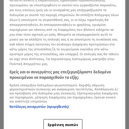
καταστεί δυνατή η ενεργοποίηση τεχνολογιών παρακολούθησης
προκειμένου να υποστηριχθούν οι σκοποί που εμφανίζονται παρακάτω,
για τους οποίους εμείς και οι συνεργάτες μας επεξεργαζόμαστε τα
δεδομένα με σκοπό την παροχή υπηρεσιών. Αν επιλέξετε Απόρριψη όλων
όλων ή αποσύρετε τη συγκατάθεσή σας, οι εν λόγω τεχνολογίες θα
απενεργοποιηθούν. Αν απενεργοποιηθούν οι ιχνηλάτες, ορισμένο
περιεχόμενο και κάποιες από τις διαφημίσεις που βλέπετε ενδέχεται να
μην είναι τόσο σχετικές με εσάς. Μπορείτε να επανεμφανίσετε αυτό το
μενού για να αλλάξετε τις επιλογές σας ή να αποσύρετε τη συναίνεσή σας
ανά πάσα στιγμή πατώντας τον σύνδεσμο Διαχείριση προτιμήσεων στο
κάτω μέρος της ιστοσελίδας [ή το αιωρούμενο εικονίδιο στο κάτω
αριστερό μέρος της ιστοσελίδας, εάν υπάρχει]. Οι επιλογές σας θα τεθούν
σε ισχύ στον Ιστότοπος. Για περισσότερες λεπτομέρειες ανατρέξτε στην
Πολιτική Απορρήτου μας.
Εμείς και οι συνεργάτες μας επεξεργαζόμαστε δεδομένα
προκειμένου να παρασχεθούν τα εξής:
Χρήση επακριβών δεδομένων γεωεντοπισμού. Ακριβής σάρωση
χαρακτηριστικών συσκευής για αναγνώριση ταυτότητας. Αποθήκευση ή/
και πρόσβαση στα δεδομένα μιας συσκευής. Εξατομικευμένη διαφήμιση
και περιεχόμενο, μέτρηση διαφήμισης και περιεχομένου, έρευνα κοινού
και ανάπτυξη υπηρεσιών.
Κατάλογος συνεργατών (προμηθευτές)
Εμφάνιση σκοπών