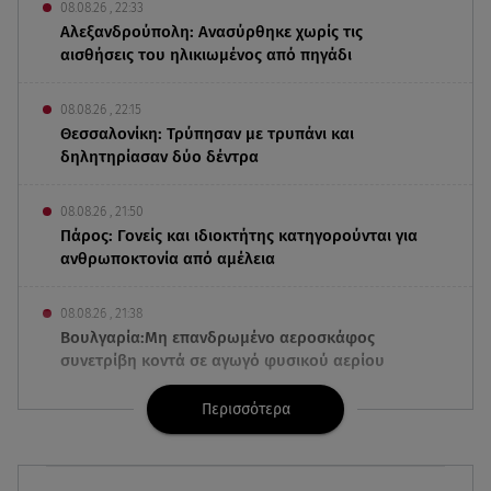
08.08.26 , 22:33
Αλεξανδρούπολη: Ανασύρθηκε χωρίς τις
αισθήσεις του ηλικιωμένος από πηγάδι
08.08.26 , 22:15
Θεσσαλονίκη: Τρύπησαν με τρυπάνι και
δηλητηρίασαν δύο δέντρα
08.08.26 , 21:50
Πάρος: Γονείς και ιδιοκτήτης κατηγορούνται για
ανθρωποκτονία από αμέλεια
08.08.26 , 21:38
Βουλγαρία:Μη επανδρωμένο αεροσκάφος
συνετρίβη κοντά σε αγωγό φυσικού αερίου
Περισσότερα
08.08.26 , 21:32
Φωτιά στην Αττικοβοιωτία: Ενέργεια ίση με έξι
ατομικές βόμβες