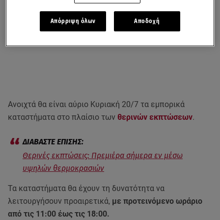
Απόρριψη όλων
Αποδοχή
Ανοιχτά θα είναι αύριο Κυριακή 20/7 τα εμπορικά
καταστήματα στο πλαίσιο των
θερινών εκπτώσεων
.
Θερινές εκπτώσεις: Πρεμιέρα σήμερα εν μέσω
υψηλών θερμοκρασιών
Τα καταστήματα θα έχουν τη δυνατότητα να
λειτουργήσουν προαιρετικά,
με προτεινόμενο ωράριο
από τις 11:00 έως τις 18:00.