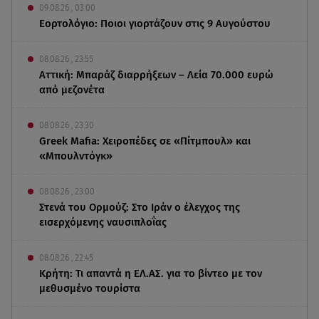
09.08.26 , 03:00
Εορτολόγιο: Ποιοι γιορτάζουν στις 9 Αυγούστου
08.08.26 , 23:55
Αττική: Μπαράζ διαρρήξεων – Λεία 70.000 ευρώ
από μεζονέτα
08.08.26 , 23:30
Greek Mafia: Χειροπέδες σε «Πίτμπουλ» και
«Μπουλντόγκ»
08.08.26 , 23:00
Στενά του Ορμούζ: Στο Ιράν ο έλεγχος της
εισερχόμενης ναυσιπλοΐας
08.08.26 , 22:45
Κρήτη: Τι απαντά η ΕΛ.ΑΣ. για το βίντεο με τον
μεθυσμένο τουρίστα