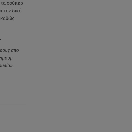
Στενά του Ορμούζ
α τα σούπερ
ι τον δικό
06.08.26 , 17:12
α καθώς
Μαρία Κορινθίου: «Έχω πατήσει
φρένο» - Δηλώνει χορτασμένη
και μπουχτισμένη!
.
ερους από
06.08.26 , 16:57
Άνω Λιόσια: Πήγε να κλέψει
νιμουμ
καλώδια, έπαθε ηλεκτροπληξία
ουλία»,
και πέθανε
06.08.26 , 16:50
Οι έξι πιο επικίνδυνες
εβδομάδες του έτους για
δασικές πυρκαγιές
06.08.26 , 16:25
Μικαέλα Κάσαρη: Έτοιμη για το
Miss World