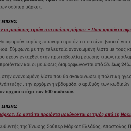
των σούπερ μάρκετ.
ν οι μειώσεις τιμών στα σούπερ μάρκετ – Ποια προϊόντα αφ
θα αφορούν κυρίως επώνυμα προϊόντα που είναι βασικά για 
ριού. Σύμφωνα με την τελευταία ανανεωμένη λίστα με τους 
ου έχουν ενταχθεί στην πρωτοβουλία μείωσης τιμών, περιλα
 προϊόντων και οι μειώσεις διαμορφώνονται από
5% έως 24%
ι στην ανανεωμένη λίστα που θα ανακοινώσει η πολιτική ηγεσ
Ανάπτυξης , την ερχόμενη εβδομάδα, ο αριθμός των κωδικών
τον αρχικό στόχο των 600 κωδικών.
άρκετ: Σε αυτά τα προϊόντα μειώνονται οι τιμές από 1η Νοε
ιευθυντής της Ένωσης Σούπερ Μάρκετ Ελλάδος, Απόστολος Π