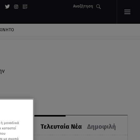
Αναζήτηση
ΚΙΝΗΤΟ
ην
 ή μοναδικά
Τελευταία Νέα
Δημοφιλή
α καταστεί
 που
να με σκοπό