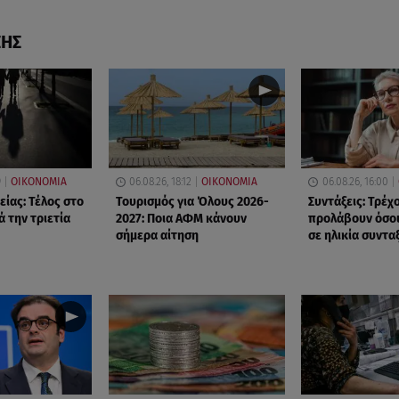
ΣΗΣ
9
ΟΙΚΟΝΟΜΙΑ
06.08.26, 18:12
ΟΙΚΟΝΟΜΙΑ
06.08.26, 16:00
είας: Τέλος στο
Τουρισμός για Όλους 2026-
Συντάξεις: Τρέχ
 την τριετία
2027: Ποια ΑΦΜ κάνουν
προλάβουν όσοι
σήμερα αίτηση
σε ηλικία συντ