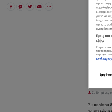
την παροχή 
τεχνολογίες
διαφημίσεις
για να αλλά
Διαχείριση 
της ιστοσελί
ανατρέξτε σ
Εμείς και
εξής:
Χρήση επακ
ταυτότητας.
περιεχόμενο
Κατάλογος 
Εμφάνισ
Σε 10 ημέρες σ
Σε
περίπου 
ταμπελάκια 