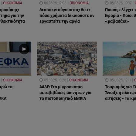
ΟΙΚΟΝΟΜΙΑ
06.08.26, 12:08
ΟΙΚΟΝΟΜΙΑ
05.08.26, 19:37
ρρακάκης:
Δεκαπενταύγουστος: Δείτε
Ποιους ελέγχει 
τημα για την
πόσα χρήματα δικαιούστε αν
Εφορία - Ποιοι 
νθεκτικότητα
εργαστείτε την αργία
«ραβασάκι»
ΟΙΚΟΝΟΜΙΑ
05.08.26, 13:28
ΟΙΚΟΝΟΜΙΑ
05.08.26, 12:11
υρώ τα
ΑΑΔΕ: Στο μικροσκόπιο
Τουρισμός για Ό
μεταβιβάσεις ακινήτων για
Άνοιξε η πλατφό
ΦΚΑ
το πιστοποιητικό ΕΝΦΙΑ
αιτήσεις - Τα κρ