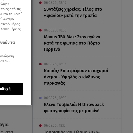
06.08.26 , 18:49
ν λόγω
Συντάξεις χηρείας: Τέλος στο
ποιες από τις
ε αυτό το μενού
«ψαλίδι» μετά την τριετία
 σύνδεσμο
ριστερό μέρος
ς λεπτομέρειες
06.08.26 , 18:38
Maxus T60 Max: Στον αγώνα
εθούν τα
κατά της φωτιάς στο Πόρτο
Γερμενό
αγνώριση
ση και
06.08.26 , 18:35
Καιρός: Επιστρέφουν οι ισχυροί
άνεμοι - Υψηλός ο κίνδυνος
πυρκαγιάς
οδοχή
06.08.26 , 18:30
Ελενα Τσαβαλιά: Η throwback
φωτογραφία της με μπικίνι!
ργια
06.08.26 , 18:12
Τουρισμός για Όλους 2026-
ς, στα