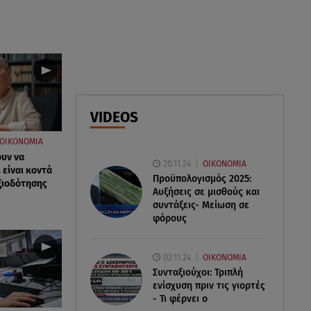
06.08.26 , 16:17
Έλληνας ηθοποιός: «Δεν
πιστεύω στον Θεό. Είναι
δημιούργημα του ανθρώπου»
06.08.26 , 16:00
VIDEOS
Συντάξεις: Τρέχουν να
προλάβουν όσοι είναι κοντά σε
ΟΙΚΟΝΟΜΙΑ
ηλικία συνταξιοδότησης
ουν να
20.11.24
ΟΙΚΟΝΟΜΙΑ
 είναι κοντά
Προϋπολογισμός 2025:
αξιοδότησης
Αυξήσεις σε μισθούς και
συντάξεις- Μείωση σε
φόρους
02.11.24
ΟΙΚΟΝΟΜΙΑ
Συνταξιούχοι: Τριπλή
ενίσχυση πριν τις γιορτές
- Τι φέρνει ο