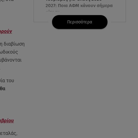
2027: Ποια ΑΦΜ κάνουν σήμερα
αίτηση
Περισσότερα
06.08.26 , 17:53
ορούν
Αμαλία Κωστοπούλου: Συνεχίζει
τις διακοπές της στο
τη διαβίωση
κοσμοπολίτικο Κάπρι
κωδικούς
μβάνονται
06.08.26 , 17:53
.
Mercedes-Benz GLB: Τώρα με
όφελος 2.000 ευρώ
ία του
θα
06.08.26 , 17:51
Κυψέλη: Γιατί ο 26χρονος
επικαλέστηκε το δικαίωμα της
σιωπής
μβρίου
06.08.26 , 17:43
Συμφωνία Ιράν – Ομάν για τα
εταλάς,