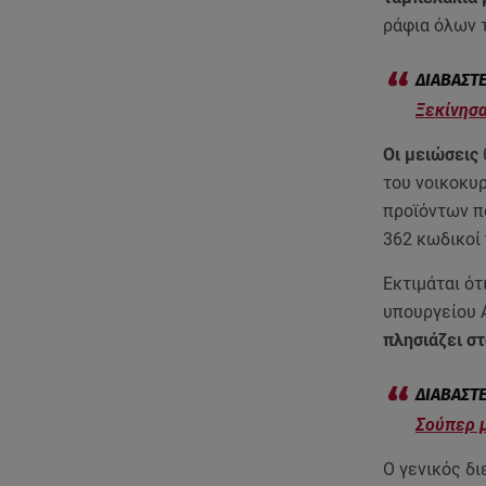
ράφια όλων 
Ξεκίνησα
Οι μειώσεις
του νοικοκυ
προϊόντων π
362 κωδικοί
Εκτιμάται ότ
υπουργείου 
πλησιάζει σ
Σούπερ μ
Ο γενικός δ