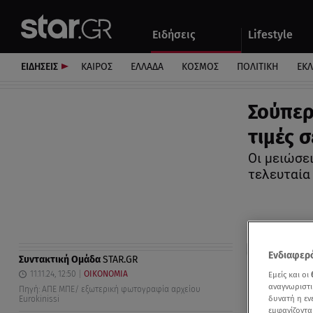
Αθλητικά
Quiz
Ειδήσεις
Lifestyle
Αυτοκίνητο
ΕΙΔΗΣΕΙΣ
ΚΑΙΡΟΣ
ΕΛΛΑΔΑ
ΚΟΣΜΟΣ
ΠΟΛΙΤΙΚΗ
ΕΚ
Σούπερ
τιμές 
Oι μειώσε
τελευταία
Ενδιαφερό
Συντακτική Ομάδα
STAR.GR
11.11.24, 12:50
ΟΙΚΟΝΟΜΙΑ
Εμείς και οι
αναγνωριστι
Πηγή: ΑΠΕ ΜΠΕ/ εξωτερική φωτογραφία αρχείου
δυνατή η ε
Eurokinissi
εμφανίζοντα