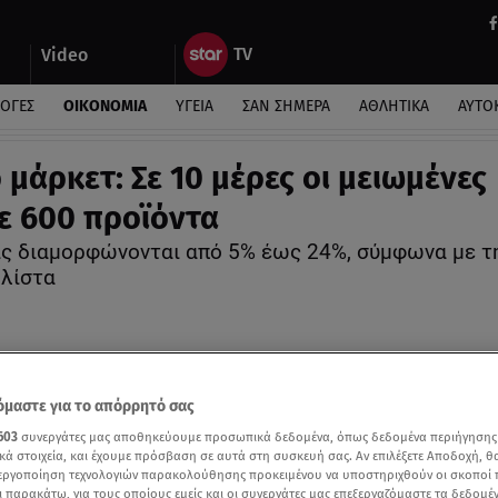
Video
ΛΟΓΕΣ
ΟΙΚΟΝΟΜΙΑ
ΥΓΕΙΑ
ΣΑΝ ΣΗΜΕΡΑ
ΑΘΛΗΤΙΚΑ
ΑΥΤΟ
 μάρκετ: Σε 10 μέρες οι μειωμένες
σε 600 προϊόντα
ις διαμορφώνονται από 5% έως 24%, σύμφωνα με τ
 λίστα
μαστε για το απόρρητό σας
603
συνεργάτες μας αποθηκεύουμε προσωπικά δεδομένα, όπως δεδομένα περιήγησης
κά στοιχεία, και έχουμε πρόσβαση σε αυτά στη συσκευή σας. Αν επιλέξετε Αποδοχή, θ
νεργοποίηση τεχνολογιών παρακολούθησης προκειμένου να υποστηριχθούν οι σκοποί
ι παρακάτω, για τους οποίους εμείς και οι συνεργάτες μας επεξεργαζόμαστε τα δεδομέ