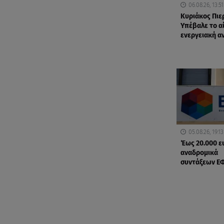
06.08.26, 13:51
Κυριάκος Πιε
Υπέβαλε το αί
ενεργειακή α
05.08.26, 19:13
Έως 20.000 ε
αναδρομικά
συντάξεων Ε