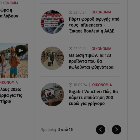
ΟΙΚΟΝΟΜΙΑ
τώρα η
23.10.24
ΟΙΚΟΝΟΜΙΑ
θα λάβουν
Πάρτι φοροδιαφυγής από
τους influencers -
Έπιασε δουλειά η ΑΑΔΕ
22.10.24
ΟΙΚΟΝΟΜΙΑ
Μείωση τιμών: Τα 123
προϊόντα που θα
πωλούνται φθηνότερα
ΟΙΚΟΝΟΜΙΑ
18.09.24
ΟΙΚΟΝΟΜΙΑ
λους 2026:
Gigabit Voucher: Πώς θα
ρμα για τις
πάρετε επιδότηση 200
ιτήρια
ευρώ για γρήγορο
Προβολή
5 από 15