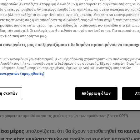
υπηρεσιών. Αν επιλέξετε Απόρριψη όλων όλων ή αποσύρετε τη συγκατάθεσή σας, οι ε
 θα απενεργοποιηθούν. Αν απενεργοποιηθούν οι ιχνηλάτες, ορισμένο περιεχόμενο και κά
 που βλέπετε ενδέχεται να μην είναι τόσο σχετικές με εσάς. Μπορείτε να επανεμφανίσετ
ξετε τις επιλογές σας ή να αποσύρετε τη συναίνεσή σας ανά πάσα στιγμή πατώντας τον
προτιμήσεων στο κάτω μέρος της ιστοσελίδας [ή το αιωρούμενο εικονίδιο στο κάτω α
δας, εάν υπάρχει]. Οι επιλογές σας θα τεθούν σε ισχύ στον Ιστότοπος. Για περισσότερε
την Πολιτική Απορρήτου μας.
 οι συνεργάτες μας επεξεργαζόμαστε δεδομένα προκειμένου να παρασχ
ριβών δεδομένων γεωεντοπισμού. Ακριβής σάρωση χαρακτηριστικών συσκευής για αν
 Αποθήκευση ή/και πρόσβαση στα δεδομένα μιας συσκευής. Εξατομικευμένη διαφήμι
, μέτρηση διαφήμισης και περιεχομένου, έρευνα κοινού και ανάπτυξη υπηρεσιών.
συνεργατών (προμηθευτές)
Δείτε περισσότερα άρθρα μας στα αποτελέσματα αναζήτησης
η σκοπών
Απόρριψη όλων
Απ
Add star.gr on Google
τα ράφια τα ταμπελάκια για τις μειώσεις τιμών των προϊόντων- βίντεο ΟΡΕΝ
δέκα μέρες
υπολογίζεται ότι θα έχουν τοποθετηθεί
τα καινού
με τις νέες μειώσεις τιμών
σε προϊόντα ευρείας κατανάλωση