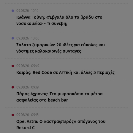
09.08.26 , 10:10
Ιωάννα Τούνη: «Έβγαλα όλο το βράδυ στο
νοσοκομείο» - Τι συνέβη;
09.08.26 , 10:00
Σαλάτα ζυμαρικών: 20 ιδέες για εύκολες και
νόστιμες καλοκαιρινές συνταγές
09.08.26 , 09:49
Καιρός: Red Code σε Αττική και άλλες 5 περιοχές
09.08.26 , 09:19
Πάρος 4χρονος: Στο μικροσκόπιο τα μέτρα
ασφαλείας στο beach bar
09.08.26 , 09:15
Opel Astra: Ο «αστραφτερός» απόγονος του
Rekord C