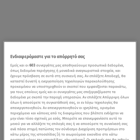
Ενδιαφερόμαστε για το απόρρητό σας
Εμείς και οι
603
συνεργάτες μας αποθηκεύουμε προσωπικά δεδομένα,
όπως δεδομένα περιήγησης ή μοναδικά αναγνωριστικά στοιχεία, και
έχουμε πρόσβαση σε αυτά στη συσκευή σας. Αν επιλέξετε Αποδοχή, θα
καταστεί δυνατή η ενεργοποίηση τεχνολογιών παρακολούθησης
προκειμένου να υποστηριχθούν οι σκοποί που εμφανίζονται παρακάτω,
για τους οποίους εμείς και οι συνεργάτες μας επεξεργαζόμαστε τα
δεδομένα με σκοπό την παροχή υπηρεσιών. Αν επιλέξετε Απόρριψη όλων
όλων ή αποσύρετε τη συγκατάθεσή σας, οι εν λόγω τεχνολογίες θα
απενεργοποιηθούν. Αν απενεργοποιηθούν οι ιχνηλάτες, ορισμένο
περιεχόμενο και κάποιες από τις διαφημίσεις που βλέπετε ενδέχεται να
μην είναι τόσο σχετικές με εσάς. Μπορείτε να επανεμφανίσετε αυτό το
μενού για να αλλάξετε τις επιλογές σας ή να αποσύρετε τη συναίνεσή σας
ανά πάσα στιγμή πατώντας τον σύνδεσμο Διαχείριση προτιμήσεων στο
κάτω μέρος της ιστοσελίδας [ή το αιωρούμενο εικονίδιο στο κάτω
αριστερό μέρος της ιστοσελίδας, εάν υπάρχει]. Οι επιλογές σας θα τεθούν