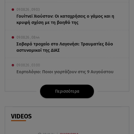
09.08.26 , 09:03
Γουίτνεϊ Χιούστον: Οι καταχρήσεις ο γάμος και η
κρυφή σχέση με τη βοηθό της
09.08.26 , 08:44
Σοβαρό τροχαίο στο Λαγονήσι: Τραυματίες δύο
αστυνομικοί της ΔΙΑΣ
09.08.26 , 03:00
Εορτολόγιο: Ποιοι γιορτάζουν στις 9 Αυγούστου
08.08.26 , 23:55
Περισσότερα
Αττική: Μπαράζ διαρρήξεων – Λεία 70.000 ευρώ
από μεζονέτα
08.08.26 , 23:30
VIDEOS
Greek Mafia: Χειροπέδες σε «Πίτμπουλ» και
«Μπουλντόγκ»