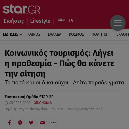
Ειδήσεις
Lifestyle
ΕΙΔΗΣΕΙΣ
ΚΑΙΡΟΣ
ΕΛΛΑΔΑ
ΚΟΣΜΟΣ
ΠΟΛΙΤΙΚΗ
ΕΚΛΟΓ
Κοινωνικός τουρισμός: Λήγει
η προθεσμία - Πώς θα κάνετε
την αίτηση
Τα ποσά και οι δικαιούχοι - Δείτε παραδείγματα
Συντακτική Ομάδα
STAR.GR
05.06.23, 09:39
ΟΙΚΟΝΟΜΙΑ
Πηγή: φωτογραφία αρχείου Eurokinissi (Γιάννης Παναγόπουλος)