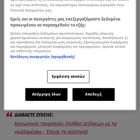
σε ισχύ στον Ιστότοπος. Για περισσότερες λεπτομέρειες ανατρέξτε στην
Πολιτική Απορρήτου μας.
Εμείς και οι συνεργάτες μας επεξεργαζόμαστε δεδομένα
προκειμένου να παρασχεθούν τα εξής:
Χρήση επακριβών δεδομένων γεωεντοπισμού. Ακριβής σάρωση
χαρακτηριστικών συσκευής για αναγνώριση ταυτότητας. Αποθήκευση ή/
και πρόσβαση στα δεδομένα μιας συσκευής. Εξατομικευμένη διαφήμιση
και περιεχόμενο, μέτρηση διαφήμισης και περιεχομένου, έρευνα κοινού
και ανάπτυξη υπηρεσιών.
Λήγει η προθεσμία υποβολής των αιτήσεων για το πρόγραμμα του
Κατάλογος συνεργατών (προμηθευτές)
κοινωνικού τουρισμού / Βίντεο Open
Μέχρι σήμερα Δευτέρα 5/6 μπορούν να υποβάλλουν
Εμφάνιση σκοπών
αιτήσεις οι δικαιούχοι για τον
κοινωνικό τουρισμό
,
ανεξάρτητα από τον αριθμό που τελειώνει το ΑΦΜ
Απόρριψη όλων
Αποδοχή
τους.
Κοινωνικός τουρισμός: Πλήθος αιτήσεων με το
«καλημέρα» - Έπεσε το σύστημα!