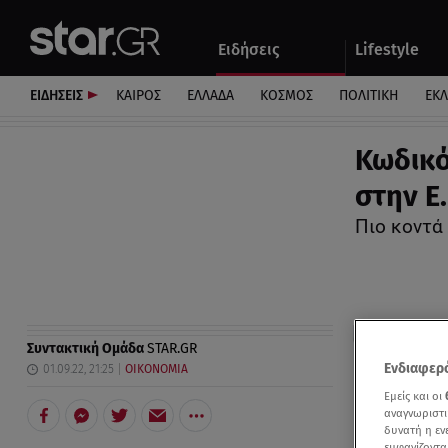
Αθλητικά
Quiz
Ειδήσεις
Lifestyle
Αυτοκίνητο
ΕΙΔΗΣΕΙΣ
ΚΑΙΡΟΣ
ΕΛΛΑΔΑ
ΚΟΣΜΟΣ
ΠΟΛΙΤΙΚΗ
ΕΚ
Κωδικό
στην Ε
Πιο κοντά
Συντακτική Ομάδα
STAR.GR
Ενδιαφερό
01.09.22, 21:25
ΟΙΚΟΝΟΜΙΑ
Εμείς και οι
αναγνωριστι
δυνατή η ε
εμφανίζοντα