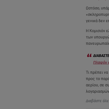
Ωστόσο, υπάρ
«σκληροπυρην
γενικά δεν 
Η Κομισιόν ε
των υπουργών
πανευρωπαϊκ
Πλαφόν σ
Τι πρέπει να
προς το παρό
αερίου, σε σ
λογαριασμών
Διαβάστε όλε