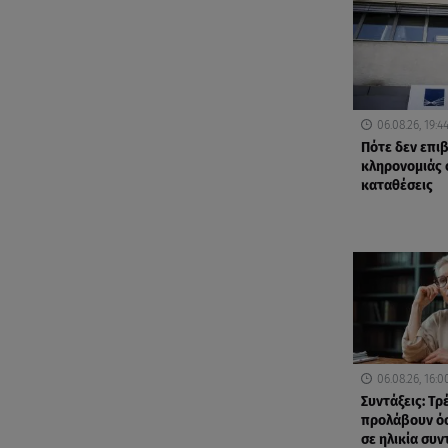
06.08.26, 19:4
Πότε δεν επι
κληρονομιάς 
καταθέσεις
06.08.26, 16:0
Συντάξεις: Τρ
προλάβουν όσ
σε ηλικία συ