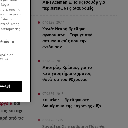
MINI Aceman E: Τα αξεσουάρ για
ν λόγω
περιπετειώδεις διαδρομές
ποιες από τις
ε αυτό το μενού
 σύνδεσμο
07.08.26 , 20:47
ριστερό μέρος
Χανιά: Νεκρή βρέθηκε
ς λεπτομέρειες
αγνοούμενη - Ξέφυγε από
αστυνομικούς που την
εθούν τα
εντόπισαν
αγνώριση
ση και
07.08.26 , 20:18
Μυστράς: Κρίσιμος για το
κατηγορητήριο ο χρόνος
θανάτου του 90χρονου
οδοχή
07.08.26 , 20:13
Κυψέλη: Tι βρέθηκε στο
νέργεια
και
διαμέρισμα της 38χρονης Λίζα
ος και όχι
αρά από τις
07.08.26 , 19:15
Συντάξεις Σεπτεμβρίου: Πότε θα