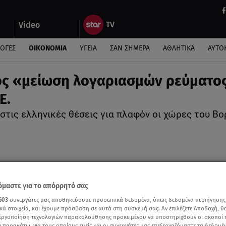
Video
ΛΟΓΕΣ
ΟΙΚΟΝΟΜΙΑ
ΥΓΕΙΑ
ΣΑΝ ΣΗΜΕΡΑ
ΑΘΛΗΤΙΚΑ
ΑΥΤΟ
ς «μείωση λογαριασμών ρεύματο
.Ε.
 στις ελληνικές θέσεις για πλαφόν οι χώρες του 
μαστε για το απόρρητό σας
603
συνεργάτες μας αποθηκεύουμε προσωπικά δεδομένα, όπως δεδομένα περιήγησης
κά στοιχεία, και έχουμε πρόσβαση σε αυτά στη συσκευή σας. Αν επιλέξετε Αποδοχή, θ
νεργοποίηση τεχνολογιών παρακολούθησης προκειμένου να υποστηριχθούν οι σκοποί
ι παρακάτω, για τους οποίους εμείς και οι συνεργάτες μας επεξεργαζόμαστε τα δεδομέ