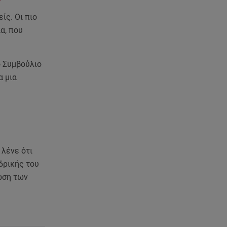
έχασα όλα»
ίς. Οι πιο
07.08.26 , 16:03
α, που
Καιρός: Έρχονται ξανά 40άρια -
Σε ποιες περιοχές
ο Συμβούλιο
07.08.26 , 16:00
α μια
Ανακάλυψε ξανά τη δύναμή
σου: μην σε τρομάζει η μυϊκή
απώλεια
07.08.26 , 15:24
Ιωάννα Τούνη - Δημήτρης
 λένε ότι
Σπυριδωνίδης: Η throwback
δρικής του
φωτογραφία από την Ίμπιζα
ωση των
07.08.26 , 15:21
Toyota C-HR: Δέκα χρόνια
ξεχωριστής καινοτομίας και
επιτυχίας