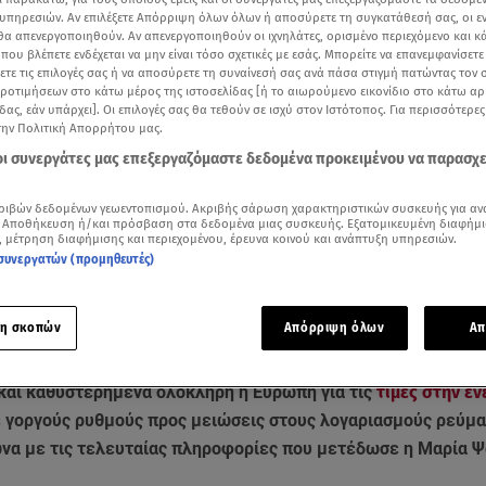
υπηρεσιών. Αν επιλέξετε Απόρριψη όλων όλων ή αποσύρετε τη συγκατάθεσή σας, οι ε
 θα απενεργοποιηθούν. Αν απενεργοποιηθούν οι ιχνηλάτες, ορισμένο περιεχόμενο και κά
 που βλέπετε ενδέχεται να μην είναι τόσο σχετικές με εσάς. Μπορείτε να επανεμφανίσετ
ξετε τις επιλογές σας ή να αποσύρετε τη συναίνεσή σας ανά πάσα στιγμή πατώντας τον
προτιμήσεων στο κάτω μέρος της ιστοσελίδας [ή το αιωρούμενο εικονίδιο στο κάτω α
δας, εάν υπάρχει]. Οι επιλογές σας θα τεθούν σε ισχύ στον Ιστότοπος. Για περισσότερε
την Πολιτική Απορρήτου μας.
 οι συνεργάτες μας επεξεργαζόμαστε δεδομένα προκειμένου να παρασχ
ριβών δεδομένων γεωεντοπισμού. Ακριβής σάρωση χαρακτηριστικών συσκευής για αν
 Αποθήκευση ή/και πρόσβαση στα δεδομένα μιας συσκευής. Εξατομικευμένη διαφήμι
, μέτρηση διαφήμισης και περιεχομένου, έρευνα κοινού και ανάπτυξη υπηρεσιών.
συνεργατών (προμηθευτές)
Δείτε περισσότερα άρθρα μας στα αποτελέσματα αναζήτησης
Add star.gr on Google
η σκοπών
Απόρριψη όλων
Απ
και καθυστερημένα ολόκληρη η Ευρώπη για τις
τιμές στην ε
 γοργούς ρυθμούς προς μειώσεις στους λογαριασμούς ρεύματ
να με τις τελευταίας πληροφορίες που μετέδωσε η Μαρία Ψ