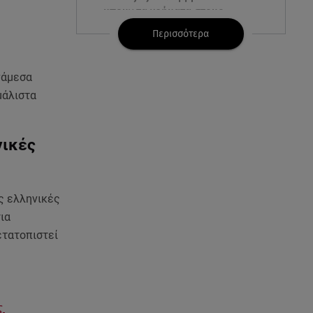
μπουν τα χρήματα στους
λογαριασμούς
Περισσότερα
07.08.26 , 18:45
Φωτιά στο Στεφάνι Κορίνθου:
νάμεσα
Μήνυμα από το 112 -
μάλιστα
Σηκώθηκαν εναέρια μέσα
07.08.26 , 18:34
νικές
Έξοδος Αυγούστου: Στο 100% η
πληρότητα για Κυκλάδες
ις ελληνικές
07.08.26 , 17:44
ια
Παιδικοί σταθμοί: Πότε βγαίνουν
ετατοπιστεί
τα προσωρινά αποτελέσματα
07.08.26 , 17:13
Τροχαίο Σέρρες: «Έχασα τη
σύζυγο και το παιδί μου. Τα
ς