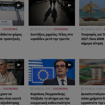
4
ΟΙΚΟΝΟΜΙΑ
06.08.26, 18:49
ΟΙΚΟΝΟΜΙΑ
06.08.26, 18:12
βάλλεται φόρος
Συντάξεις χηρείας: Τέλος στο
Τουρισμός για 
σε τραπεζικές
«ψαλίδι» μετά την τριετία
2027: Ποια ΑΦΜ
σήμερα αίτηση
0
ΟΙΚΟΝΟΜΙΑ
06.08.26, 13:51
ΟΙΚΟΝΟΜΙΑ
06.08.26, 12:08
έχουν να
Κυριάκος Πιερρακάκης:
Δεκαπενταύγουσ
οι είναι κοντά
Υπέβαλε το αίτημα για την
πόσα χρήματα δ
νταξιοδότησης
ενεργειακή ανθεκτικότητα
εργαστείτε την 