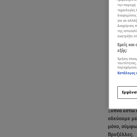
την παροχή 
τεχνολογίες
διαφημίσεις
για να αλλά
Διαχείριση 
της ιστοσελί
ανατρέξτε σ
Εμείς και
εξής:
Χρήση επακ
ταυτότητας.
περιεχόμενο
Κατάλογος 
Εμφάνισ
Ξυπνά έστω 
οδεύουμε με
μόνο, σύμφω
Βρυξέλλες.