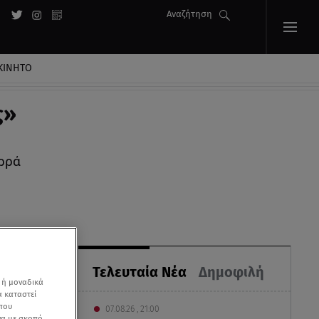
Αναζήτηση
ΚΙΝΗΤΟ
ς»
Βορρά
Τελευταία Νέα
Δημοφιλή
 ή μοναδικά
α καταστεί
 που
07.08.26 , 21:00
να με σκοπό