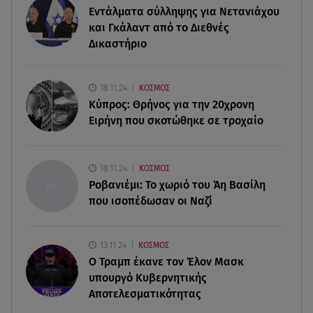
08.08.26 , 22:45
Εντάλματα σύλληψης για Νετανιάχου
Κρήτη: Τι απαντά η ΕΛ.ΑΣ. για το βίντεο με τον
και Γκάλαντ από το Διεθνές
μεθυσμένο τουρίστα
Δικαστήριο
08.08.26 , 22:33
Αλεξανδρούπολη: Ανασύρθηκε χωρίς τις
18.11.24
ΚΟΣΜΟΣ
αισθήσεις του ηλικιωμένος από πηγάδι
Κύπρος: Θρήνος για την 20χρονη
Ειρήνη που σκοτώθηκε σε τροχαίο
08.08.26 , 22:15
Θεσσαλονίκη: Τρύπησαν με τρυπάνι και
δηλητηρίασαν δύο δέντρα
18.11.24
ΚΟΣΜΟΣ
Ροβανιέμι: Το χωριό του Άη Βασίλη
που ισοπέδωσαν οι Ναζί
13.11.24
ΚΟΣΜΟΣ
O Τραμπ έκανε τον Έλον Μασκ
υπουργό Κυβερνητικής
Αποτελεσματικότητας