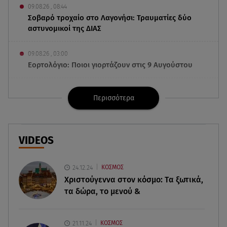
09.08.26 , 08:44
Σοβαρό τροχαίο στο Λαγονήσι: Τραυματίες δύο
αστυνομικοί της ΔΙΑΣ
09.08.26 , 03:00
Εορτολόγιο: Ποιοι γιορτάζουν στις 9 Αυγούστου
08.08.26 , 23:55
Περισσότερα
Αττική: Μπαράζ διαρρήξεων – Λεία 70.000 ευρώ
από μεζονέτα
08.08.26 , 23:30
VIDEOS
Greek Mafia: Χειροπέδες σε «Πίτμπουλ» και
«Μπουλντόγκ»
24.12.24
ΚΟΣΜΟΣ
Χριστούγεννα στον κόσμο: Tα ξωτικά,
08.08.26 , 23:00
τα δώρα, το μενού &
Στενά του Ορμούζ: Στο Ιράν ο έλεγχος της
εισερχόμενης ναυσιπλοΐας
21.11.24
ΚΟΣΜΟΣ