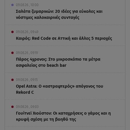
09.08.26 , 10:00
Σαλάτα ζυμαρικών: 20 ιδέες για εύκολες και
νόστιμες καλοκαιρινές συνταγές
09.08.26 , 09:49
Καιρός: Red Code σε Αττική και άλλες 5 περιοχές
09.08.26 , 09:19
Πάρος 4χρονος: Στο μικροσκόπιο τα μέτρα
ασφαλείας στο beach bar
09.08.26 , 09:15
Opel Astra: Ο «αστραφτερός» απόγονος του
Rekord C
09.08.26 , 09:03
Γουίτνεϊ Χιούστον: Οι καταχρήσεις ο γάμος και η
κρυφή σχέση με τη βοηθό της