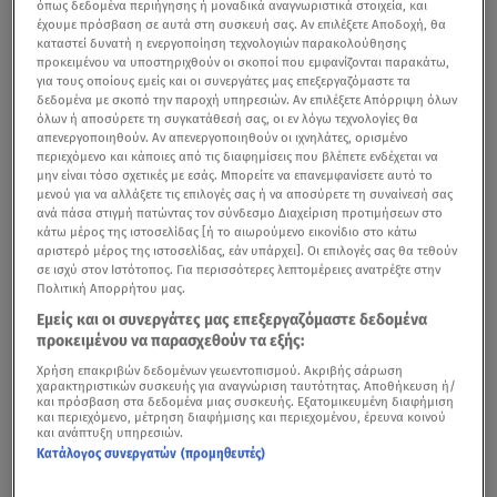
όπως δεδομένα περιήγησης ή μοναδικά αναγνωριστικά στοιχεία, και
έχουμε πρόσβαση σε αυτά στη συσκευή σας. Αν επιλέξετε Αποδοχή, θα
καταστεί δυνατή η ενεργοποίηση τεχνολογιών παρακολούθησης
προκειμένου να υποστηριχθούν οι σκοποί που εμφανίζονται παρακάτω,
για τους οποίους εμείς και οι συνεργάτες μας επεξεργαζόμαστε τα
δεδομένα με σκοπό την παροχή υπηρεσιών. Αν επιλέξετε Απόρριψη όλων
όλων ή αποσύρετε τη συγκατάθεσή σας, οι εν λόγω τεχνολογίες θα
απενεργοποιηθούν. Αν απενεργοποιηθούν οι ιχνηλάτες, ορισμένο
περιεχόμενο και κάποιες από τις διαφημίσεις που βλέπετε ενδέχεται να
μην είναι τόσο σχετικές με εσάς. Μπορείτε να επανεμφανίσετε αυτό το
μενού για να αλλάξετε τις επιλογές σας ή να αποσύρετε τη συναίνεσή σας
ανά πάσα στιγμή πατώντας τον σύνδεσμο Διαχείριση προτιμήσεων στο
κάτω μέρος της ιστοσελίδας [ή το αιωρούμενο εικονίδιο στο κάτω
αριστερό μέρος της ιστοσελίδας, εάν υπάρχει]. Οι επιλογές σας θα τεθούν
σε ισχύ στον Ιστότοπος. Για περισσότερες λεπτομέρειες ανατρέξτε στην
Πολιτική Απορρήτου μας.
Εμείς και οι συνεργάτες μας επεξεργαζόμαστε δεδομένα
προκειμένου να παρασχεθούν τα εξής:
Χρήση επακριβών δεδομένων γεωεντοπισμού. Ακριβής σάρωση
χαρακτηριστικών συσκευής για αναγνώριση ταυτότητας. Αποθήκευση ή/
και πρόσβαση στα δεδομένα μιας συσκευής. Εξατομικευμένη διαφήμιση
και περιεχόμενο, μέτρηση διαφήμισης και περιεχομένου, έρευνα κοινού
και ανάπτυξη υπηρεσιών.
Κατάλογος συνεργατών (προμηθευτές)