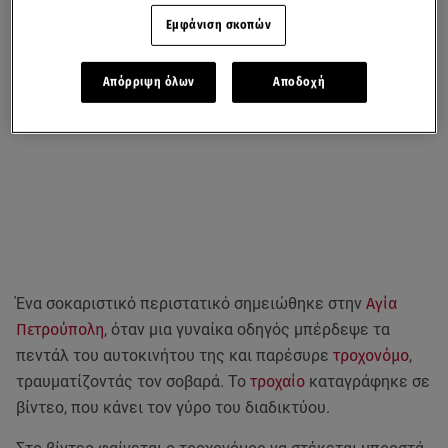
Εμφάνιση σκοπών
Απόρριψη όλων
Αποδοχή
Ένα σοκαριστικό περιστατικό σημειώθηκε στην
Αγία
Πετρούπολη
, όταν μια γυναίκα οδηγός μπέρδεψε τα
πεντάλ του αυτοκινήτου της και παρέσυρε
τροχονόμο
,
τραυματίζοντάς τον σοβαρά. Το
τροχαίο
καταγράφηκε σε
βίντεο, που κάνει τον γύρο του διαδικτύου.