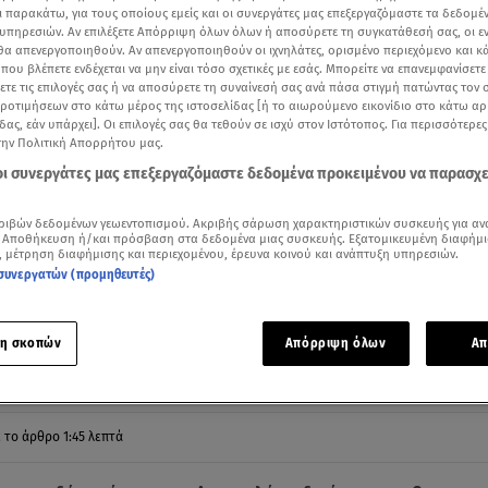
ι παρακάτω, για τους οποίους εμείς και οι συνεργάτες μας επεξεργαζόμαστε τα δεδομέ
υπηρεσιών. Αν επιλέξετε Απόρριψη όλων όλων ή αποσύρετε τη συγκατάθεσή σας, οι ε
 θα απενεργοποιηθούν. Αν απενεργοποιηθούν οι ιχνηλάτες, ορισμένο περιεχόμενο και κά
 που βλέπετε ενδέχεται να μην είναι τόσο σχετικές με εσάς. Μπορείτε να επανεμφανίσετ
ξετε τις επιλογές σας ή να αποσύρετε τη συναίνεσή σας ανά πάσα στιγμή πατώντας τον
προτιμήσεων στο κάτω μέρος της ιστοσελίδας [ή το αιωρούμενο εικονίδιο στο κάτω α
δας, εάν υπάρχει]. Οι επιλογές σας θα τεθούν σε ισχύ στον Ιστότοπος. Για περισσότερε
την Πολιτική Απορρήτου μας.
 οι συνεργάτες μας επεξεργαζόμαστε δεδομένα προκειμένου να παρασχ
ριβών δεδομένων γεωεντοπισμού. Ακριβής σάρωση χαρακτηριστικών συσκευής για αν
 Αποθήκευση ή/και πρόσβαση στα δεδομένα μιας συσκευής. Εξατομικευμένη διαφήμι
, μέτρηση διαφήμισης και περιεχομένου, έρευνα κοινού και ανάπτυξη υπηρεσιών.
ότερα άρθρα μας στην αναζήτηση σας
συνεργατών (προμηθευτές)
.gr στις επιλογές σας
Δείτε περισσότερα άρθρα μας στα αποτελέσματα αναζήτησης
η σκοπών
Απόρριψη όλων
Απ
Add star.gr on Google
ε το άρθρο
1:45
λεπτά