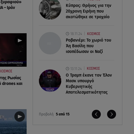
 ξυραφιού»
Κύπρος: Θρήνος για την
Α – Ιράν
20χρονη Ειρήνη που
σκοτώθηκε σε τροχαίο
18.11.24
ΚΟΣΜΟΣ
Ροβανιέμι: Το χωριό του
Άη Βασίλη που
ισοπέδωσαν οι Ναζί
13.11.24
ΚΟΣΜΟΣ
ΚΟΣΜΟΣ
O Τραμπ έκανε τον Έλον
 της Ρωσίας
Μασκ υπουργό
5 drones και
Κυβερνητικής
Αποτελεσματικότητας
Προβολή
5 από 15