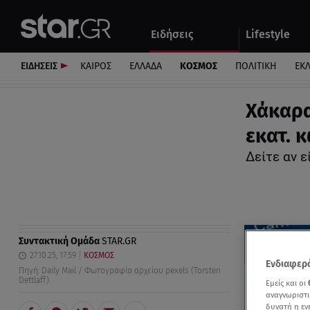
Αθλητικά
Quiz
Ειδήσεις
Lifestyle
Αυτοκίνητο
ΕΙΔΗΣΕΙΣ
ΚΑΙΡΟΣ
ΕΛΛΑΔΑ
ΚΟΣΜΟΣ
ΠΟΛΙΤΙΚΗ
ΕΚ
Χάκαρα
εκατ. 
Δείτε αν ε
Συντακτική Ομάδα
STAR.GR
27.10.25, 17:59
ΚΟΣΜΟΣ
Ενδιαφερό
Πηγή: Daily Mail / Φωτογραφία αρχείου pexels (Torsten
Dettlaff)
Εμείς και οι
αναγνωριστι
δυνατή η ε