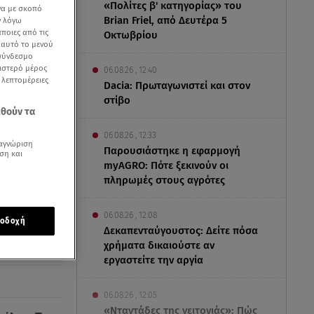
«Πολίτες β' κατηγορίας» του
να με σκοπό
Brian Friel, από Δευτέρα 5
ν λόγω
ποιες από τις
Οκτωβρίου
ε αυτό το μενού
 σύνδεσμο
ριστερό μέρος
06.08.26 , 12:40
ς λεπτομέρειες
Dacia: Πρωταγωνιστεί και στον
στίβο
εθούν τα
06.08.26 , 12:33
αγνώριση
Παρουσιάστηκε η εφαρμογή
ση και
myAGRO: Πότε ξεκινούν οι
πληρωμές στους αγρότες
06.08.26 , 12:08
οδοχή
Δεκαπενταύγουστος: Δείτε πόσα
χρήματα δικαιούστε αν
εργαστείτε την αργία
06.08.26 , 12:05
«Νταντάδες της γειτονιάς»: Πώς