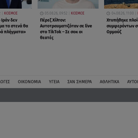
2
ΚΟΣΜΟΣ
05.08.26, 09:52
ΚΟΣΜΟΣ
04.08.26, 11:00
 Ιράν δεν
Πέρεζ Χίλτον:
Χτυπήθηκε πλοί
μα τα στενά θα
Αυτοτραυματιζόταν σε live
συμφερόντων στ
ρά πλήγματα»
στο TikTok – Σε σοκ οι
Ορμούζ
θεατές
ΛΟΓΕΣ
ΟΙΚΟΝΟΜΙΑ
ΥΓΕΙΑ
ΣΑΝ ΣΗΜΕΡΑ
ΑΘΛΗΤΙΚΑ
ΑΥΤΟ