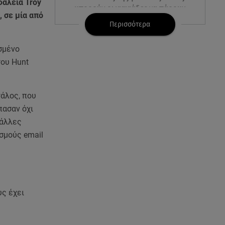
φάλεια Troy
μπορούν οι γιαγιάδες να πάρουν
, σε μία από
500€ τον μήνα
Περισσότερα
06.08.26 , 12:02
σμένο
Η Βελμάρ δίνει το Fiat 500
του Hunt
Hybrid από 18.990 ευρώ
06.08.26 , 12:00
γάλος, που
Welcome August: 3 μοδάτα
πασαν όχι
looks για τον τελευταίο μήνα
 άλλες
του καλοκαιριού
σμούς email
06.08.26 , 11:48
Νέα Υόρκη: «Τα παιδιά έχουν
μια μικρή ίωση», έγραψε, πριν
τα σκοτώσει
υς έχει
06.08.26 , 11:28
Αλεξάνδρου σε Ελληνίδου: