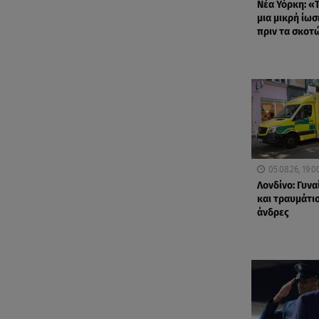
Νέα Υόρκη: «Τ
μια μικρή ίωσ
πριν τα σκοτ
05.08.26, 19:0
Λονδίνο: Γυνα
και τραυμάτισ
άνδρες