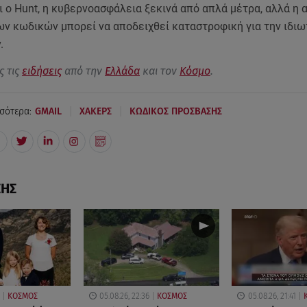
 ο Hunt, η κυβερνοασφάλεια ξεκινά από απλά μέτρα, αλλά η 
ων κωδικών μπορεί να αποδειχθεί καταστροφική για την ιδι
.
ς τις
ειδήσεις
από την
Ελλάδα
και τον
Κόσμο
.
|
|
σότερα:
GMAIL
ΧΑΚΕΡΣ
ΚΩΔΙΚΟΣ ΠΡΟΣΒΑΣΗΣ
ΣΗΣ
ΚΟΣΜΟΣ
05.08.26, 22:36
ΚΟΣΜΟΣ
05.08.26, 21:41