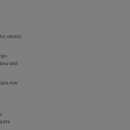
«Πόσο πιο πάνω απ΄την πίστα
το θες;»
06.08.26 , 11:17
Kymco Agility NX 125 Τοp Case:
Η τιμή του νέου μοντέλου
τις οποίες
06.08.26 , 11:17
Στην παραλία η Αποστολία Ζώη:
έχει
« Γεμάτη αλμύρα»
πάνω από
06.08.26 , 11:16
Κηδεία Λάκη Χαλκιά:
ύρια που
Συντετριμμένη η σύζυγός του
στο τελευταίο «αντίο»
06.08.26 , 11:00
α
Κώστας Τουρνάς - Διονύσης
Τσακνής «Το Ροκ το Ελληνικό»,
εστε.
στο Θέατρο Άλσος