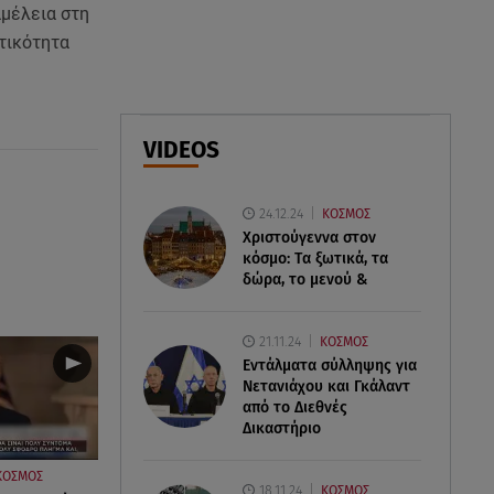
αμέλεια στη
ωτικότητα
06.08.26 , 10:52
Marfin: Στην Ελλάδα η 46χρονη
που κατηγορείται για την
τραγωδία του 2010
VIDEOS
06.08.26 , 10:33
Μάλια: Βούτηξε για να σώσει τη
24.12.24
ΚΟΣΜΟΣ
φίλη της και πνίγηκε μπροστά
Χριστούγεννα στον
στα παιδιά της
κόσμο: Tα ξωτικά, τα
δώρα, το μενού &
21.11.24
ΚΟΣΜΟΣ
Εντάλματα σύλληψης για
Νετανιάχου και Γκάλαντ
από το Διεθνές
Δικαστήριο
ΚΟΣΜΟΣ
18.11.24
ΚΟΣΜΟΣ