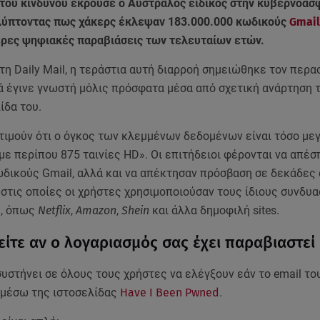
του κινδύνου έκρουσε ο Αυστραλός ειδικός στην κυβερνοασ
λύπτοντας πως χάκερς έκλεψαν 183.000.000 κωδικούς
Gmail
ερες ψηφιακές παραβιάσεις των τελευταίων ετών.
η Daily Mail, η τεράστια αυτή διαρροή σημειώθηκε τον περα
ά έγινε γνωστή μόλις πρόσφατα μέσα από σχετική ανάρτηση 
ίδα του.
κτιμούν ότι ο όγκος των κλεμμένων δεδομένων είναι τόσο με
με περίπου 875 ταινίες HD». Οι επιτήδειοι φέρονται να απέσ
ωδικούς Gmail, αλλά και να απέκτησαν πρόσβαση σε δεκάδες
στις οποίες οι χρήστες χρησιμοποιούσαν τους ίδιους συνδυα
d, όπως
Netflix
,
Amazon
,
Shein
και άλλα δημοφιλή sites.
είτε αν ο λογαριασμός σας έχει παραβιαστεί
συστήνει σε όλους τους χρήστες να ελέγξουν εάν το email το
 μέσω της ιστοσελίδας
Have I Been Pwned
.