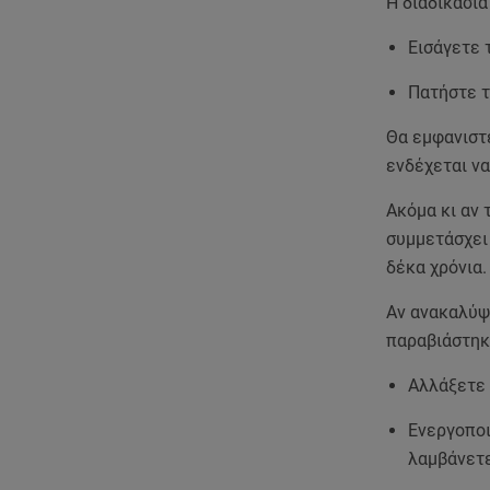
Η διαδικασία
Εισάγετε 
Πατήστε τ
Θα εμφανιστ
ενδέχεται να
Ακόμα κι αν 
συμμετάσχει
δέκα χρόνια.
Αν ανακαλύψ
παραβιάστηκα
Αλλάξετε 
Ενεργοποι
λαμβάνετε