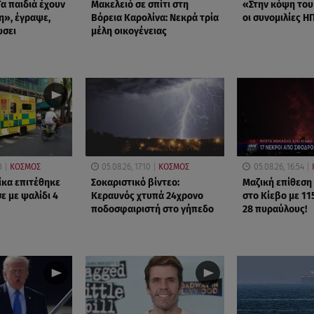
α παιδιά έχουν
Μακελειό σε σπίτι στη
«Στην κόψη του
η», έγραψε,
Βόρεια Καρολίνα: Νεκρά τρία
οι συνομιλίες ΗΠ
ώσει
μέλη οικογένειας
0
ΚΟΣΜΟΣ
05.08.26, 17:10
ΚΟΣΜΟΣ
05.08.26, 16:54
ίκα επιτέθηκε
Σοκαριστικό βίντεο:
Μαζική επίθεση
ε με ψαλίδι 4
Κεραυνός χτυπά 24χρονο
στο Κίεβο με 11
ποδοσφαιριστή στο γήπεδο
28 πυραύλους!