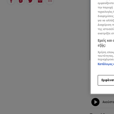
εμφανίζοντα
την παροχή 
τεχνολογίες
διαφημίσεις
για να αλλά
Διαχείριση 
της ιστοσελί
ανατρέξτε σ
Εμείς και
εξής:
Χρήση επακ
ταυτότητας.
περιεχόμενο
Δείτε περισσ
Κατάλογος 
Πρόσθηκη star
Εμφάνισ
Ακούστ