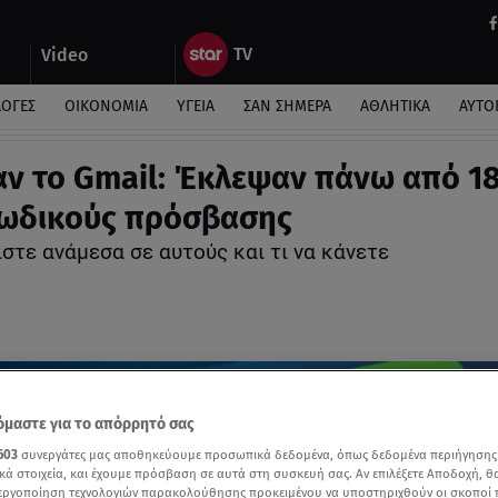
Video
ΛΟΓΕΣ
ΟΙΚΟΝΟΜΙΑ
ΥΓΕΙΑ
ΣΑΝ ΣΗΜΕΡΑ
ΑΘΛΗΤΙΚΑ
ΑΥΤΟ
ν το Gmail: Έκλεψαν πάνω από 1
κωδικούς πρόσβασης
ίστε ανάμεσα σε αυτούς και τι να κάνετε
μαστε για το απόρρητό σας
603
συνεργάτες μας αποθηκεύουμε προσωπικά δεδομένα, όπως δεδομένα περιήγησης
κά στοιχεία, και έχουμε πρόσβαση σε αυτά στη συσκευή σας. Αν επιλέξετε Αποδοχή, θ
νεργοποίηση τεχνολογιών παρακολούθησης προκειμένου να υποστηριχθούν οι σκοποί