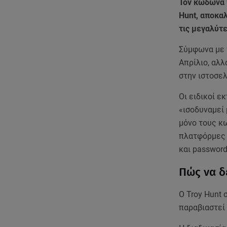
Τον κώδωνα 
Hunt, αποκα
τις μεγαλύτ
Σύμφωνα με τ
Απρίλιο, αλλ
στην ιστοσελ
Οι ειδικοί ε
«ισοδυναμεί 
μόνο τους κ
πλατφόρμες 
και passwor
Πώς να δ
Ο Troy Hunt 
παραβιαστεί