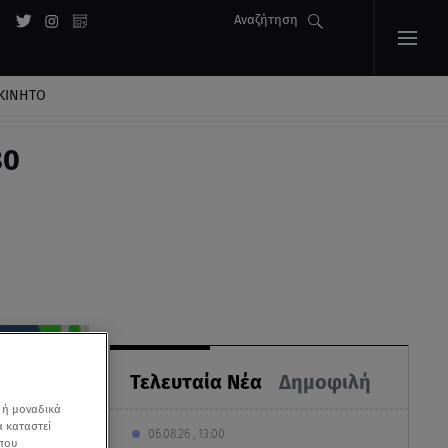
Αναζήτηση
ΚΙΝΗΤΟ
80
Τελευταία Νέα
Δημοφιλή
 ή μοναδικά
α καταστεί
06.08.26 , 13:00
 που