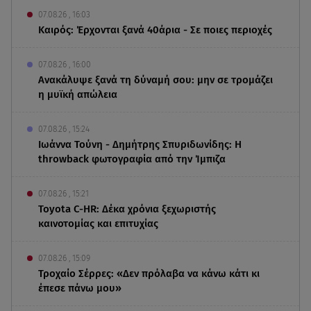
07.08.26 , 16:03
Καιρός: Έρχονται ξανά 40άρια - Σε ποιες περιοχές
07.08.26 , 16:00
Ανακάλυψε ξανά τη δύναμή σου: μην σε τρομάζει
η μυϊκή απώλεια
07.08.26 , 15:24
Ιωάννα Τούνη - Δημήτρης Σπυριδωνίδης: Η
throwback φωτογραφία από την Ίμπιζα
07.08.26 , 15:21
Toyota C-HR: Δέκα χρόνια ξεχωριστής
καινοτομίας και επιτυχίας
07.08.26 , 15:09
Τροχαίο Σέρρες: «Δεν πρόλαβα να κάνω κάτι κι
έπεσε πάνω μου»