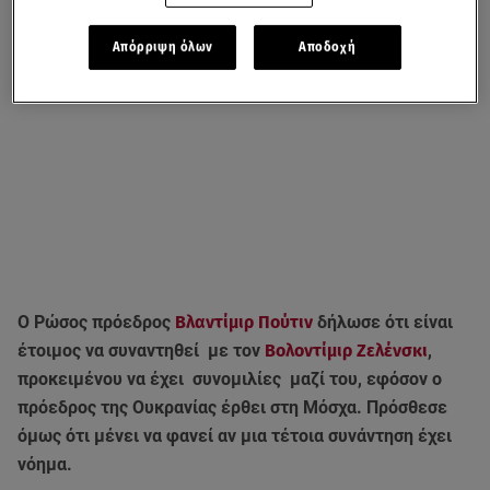
Απόρριψη όλων
Αποδοχή
Ο Ρώσος πρόεδρος
Βλαντίμιρ Πούτιν
δήλωσε ότι είναι
έτοιμος να συναντηθεί με τον
Βολοντίμιρ Ζελένσκι
,
προκειμένου να έχει συνομιλίες μαζί του, εφόσον ο
πρόεδρος της Ουκρανίας έρθει στη Μόσχα. Πρόσθεσε
όμως ότι μένει να φανεί αν μια τέτοια συνάντηση έχει
νόημα.