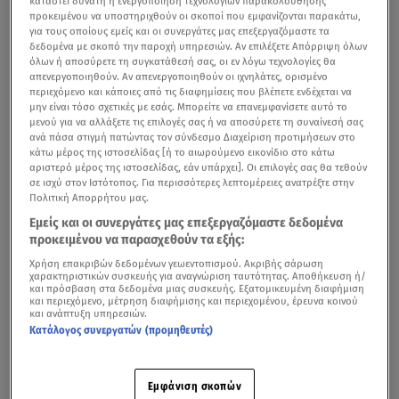
καταστεί δυνατή η ενεργοποίηση τεχνολογιών παρακολούθησης
προκειμένου να υποστηριχθούν οι σκοποί που εμφανίζονται παρακάτω,
για τους οποίους εμείς και οι συνεργάτες μας επεξεργαζόμαστε τα
δεδομένα με σκοπό την παροχή υπηρεσιών. Αν επιλέξετε Απόρριψη όλων
όλων ή αποσύρετε τη συγκατάθεσή σας, οι εν λόγω τεχνολογίες θα
απενεργοποιηθούν. Αν απενεργοποιηθούν οι ιχνηλάτες, ορισμένο
περιεχόμενο και κάποιες από τις διαφημίσεις που βλέπετε ενδέχεται να
μην είναι τόσο σχετικές με εσάς. Μπορείτε να επανεμφανίσετε αυτό το
μενού για να αλλάξετε τις επιλογές σας ή να αποσύρετε τη συναίνεσή σας
ανά πάσα στιγμή πατώντας τον σύνδεσμο Διαχείριση προτιμήσεων στο
κάτω μέρος της ιστοσελίδας [ή το αιωρούμενο εικονίδιο στο κάτω
αριστερό μέρος της ιστοσελίδας, εάν υπάρχει]. Οι επιλογές σας θα τεθούν
σε ισχύ στον Ιστότοπος. Για περισσότερες λεπτομέρειες ανατρέξτε στην
Πολιτική Απορρήτου μας.
Εμείς και οι συνεργάτες μας επεξεργαζόμαστε δεδομένα
προκειμένου να παρασχεθούν τα εξής:
Χρήση επακριβών δεδομένων γεωεντοπισμού. Ακριβής σάρωση
χαρακτηριστικών συσκευής για αναγνώριση ταυτότητας. Αποθήκευση ή/
και πρόσβαση στα δεδομένα μιας συσκευής. Εξατομικευμένη διαφήμιση
και περιεχόμενο, μέτρηση διαφήμισης και περιεχομένου, έρευνα κοινού
και ανάπτυξη υπηρεσιών.
Κατάλογος συνεργατών (προμηθευτές)
Εμφάνιση σκοπών