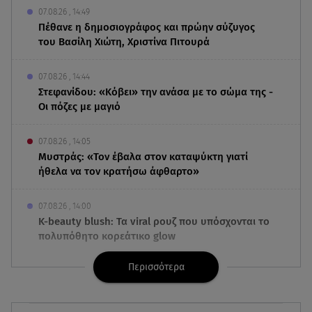
07.08.26 , 14:49
Πέθανε η δημοσιογράφος και πρώην σύζυγος
του Βασίλη Χιώτη, Χριστίνα Πιτουρά
07.08.26 , 14:44
Στεφανίδου: «Κόβει» την ανάσα με το σώμα της -
Οι πόζες με μαγιό
07.08.26 , 14:05
Μυστράς: «Τον έβαλα στον καταψύκτη γιατί
ήθελα να τον κρατήσω άφθαρτο»
07.08.26 , 14:00
K-beauty blush: Τα viral ρουζ που υπόσχονται το
πολυπόθητο κορεάτικο glow
Περισσότερα
07.08.26 , 13:42
Παραλίες: Πάνω από 1.500 έλεγχοι - Στη μάχη
drones και νέες τεχνολογίες