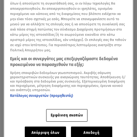
όλων ή αποσύρετε τη συγκατάθεσή σας, οι εν λόγω τεχνολογίες θα
απενεργοποιηθούν. Αν απενεργοποιηθούν οι ιχνηλάτες, ορισμένο
περιεχόμενο και κάποιες από τις διαφημίσεις που βλέπετε ενδέχεται να
μην είναι τόσο σχετικές με εσάς. Μπορείτε να επανεμφανίσετε αυτό το
μενού για να αλλάξετε τις επιλογές σας ή να αποσύρετε τη συναίνεσή σας
ανά πάσα στιγμή πατώντας τον σύνδεσμο Διαχείριση προτιμήσεων στο
κάτω μέρος της ιστοσελίδας [ή το αιωρούμενο εικονίδιο στο κάτω
αριστερό μέρος της ιστοσελίδας, εάν υπάρχει]. Οι επιλογές σας θα τεθούν
σε ισχύ στον Ιστότοπος. Για περισσότερες λεπτομέρειες ανατρέξτε στην
Πολιτική Απορρήτου μας.
Εμείς και οι συνεργάτες μας επεξεργαζόμαστε δεδομένα
προκειμένου να παρασχεθούν τα εξής:
Χρήση επακριβών δεδομένων γεωεντοπισμού. Ακριβής σάρωση
χαρακτηριστικών συσκευής για αναγνώριση ταυτότητας. Αποθήκευση ή/
και πρόσβαση στα δεδομένα μιας συσκευής. Εξατομικευμένη διαφήμιση
και περιεχόμενο, μέτρηση διαφήμισης και περιεχομένου, έρευνα κοινού
και ανάπτυξη υπηρεσιών.
Κατάλογος συνεργατών (προμηθευτές)
Εμφάνιση σκοπών
Απόρριψη όλων
Αποδοχή