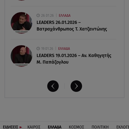
06.08.26 , 13:32
26.01.26
ΕΛΛΑΔΑ
Μυστράς: Παθολογικά τα αίτια θανάτου του
LEADERS 26.01.2026 –
90χρονου στον καταψύκτη
Βατραχάνθρωπος Τ. Χατζαντώνης
19.01.26
ΕΛΛΑΔΑ
LEADERS 19.01.2026 – Αν. Καθηγητής
Μ. Παπάζογλου
ΕΙΔΗΣΕΙΣ
ΚΑΙΡΟΣ
ΕΛΛΑΔΑ
ΚΟΣΜΟΣ
ΠΟΛΙΤΙΚΗ
ΕΚΛΟΓ