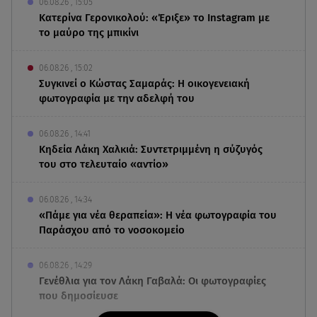
06.08.26 , 15:05
Κατερίνα Γερονικολού: «Έριξε» το Instagram με
το μαύρο της μπικίνι
06.08.26 , 15:02
Συγκινεί ο Κώστας Σαμαράς: Η οικογενειακή
φωτογραφία με την αδελφή του
06.08.26 , 14:41
Κηδεία Λάκη Χαλκιά: Συντετριμμένη η σύζυγός
του στο τελευταίο «αντίο»
06.08.26 , 14:34
«Πάμε για νέα θεραπεία»: Η νέα φωτογραφία του
Παράσχου από το νοσοκομείο
06.08.26 , 14:29
Γενέθλια για τον Λάκη Γαβαλά: Οι φωτογραφίες
που δημοσίευσε