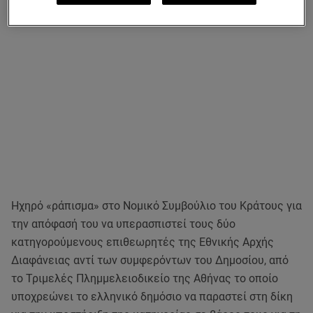
Ηχηρό «ράπισμα» στο Νομικό Συμβούλιο του Κράτους για
την απόφασή του να υπερασπιστεί τους δύο
κατηγορούμενους επιθεωρητές της Εθνικής Αρχής
Διαφάνειας αντί των συμφερόντων του Δημοσίου, από
το Τριμελές Πλημμελειοδικείο της Αθήνας το οποίο
υποχρεώνει το ελληνικό δημόσιο να παραστεί στη δίκη