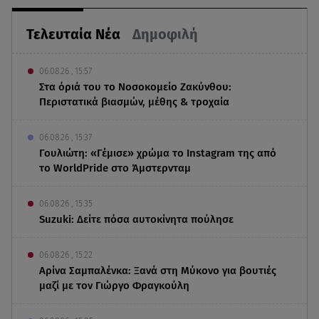
Τελευταία Νέα
Δημοφιλή
06.08.26 , 15:57
Στα όριά του το Νοσοκομείο Ζακύνθου:
Περιστατικά βιασμών, μέθης & τροχαία
06.08.26 , 15:37
Γουλιώτη: «Γέμισε» χρώμα το Instagram της από
το WorldPride στο Άμστερνταμ
06.08.26 , 15:35
Suzuki: Δείτε πόσα αυτοκίνητα πούλησε
06.08.26 , 15:22
Αρίνα Σαμπαλένκα: Ξανά στη Μύκονο για βουτιές
μαζί με τον Γιώργο Φραγκούλη