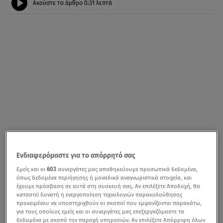
Ακούστε το άρθρο
0:31
λεπτά
Ενδιαφερόμαστε για το απόρρητό σας
Εμείς και οι
603
συνεργάτες μας αποθηκεύουμε προσωπικά δεδομένα,
όπως δεδομένα περιήγησης ή μοναδικά αναγνωριστικά στοιχεία, και
έχουμε πρόσβαση σε αυτά στη συσκευή σας. Αν επιλέξετε Αποδοχή, θα
καταστεί δυνατή η ενεργοποίηση τεχνολογιών παρακολούθησης
προκειμένου να υποστηριχθούν οι σκοποί που εμφανίζονται παρακάτω,
για τους οποίους εμείς και οι συνεργάτες μας επεξεργαζόμαστε τα
δεδομένα με σκοπό την παροχή υπηρεσιών. Αν επιλέξετε Απόρριψη όλων