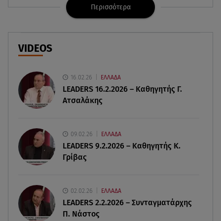
Περισσότερα
06.08.26 , 14:15
Ιός Δυτικού Νείλου: Στους έξι οι θάνατοι στην
Ελλάδα
VIDEOS
06.08.26 , 14:04
Κυψέλη: Προφυλακίστηκε ο 26χρονος - Τήρησε
το δικαίωμα της σιωπής
16.02.26
ΕΛΛΑΔΑ
LEADERS 16.2.2026 – Καθηγητής Γ.
Ατσαλάκης
06.08.26 , 14:00
3 ασκήσεις για γλουτούς στο σπίτι – Ιδανικές για
αρχάριες & χωρίς εξοπλισμό
09.02.26
ΕΛΛΑΔΑ
LEADERS 9.2.2026 – Καθηγητής Κ.
06.08.26 , 13:54
Γρίβας
Ρέβη - Τότσικας: Με τα 11χρονα παιδιά τους στο
σπίτι τους στην Τήνο
02.02.26
ΕΛΛΑΔΑ
06.08.26 , 13:51
LEADERS 2.2.2026 – Συνταγματάρχης
Κυριάκος Πιερρακάκης: Υπέβαλε το αίτημα για
Π. Νάστος
την ενεργειακή ανθεκτικότητα