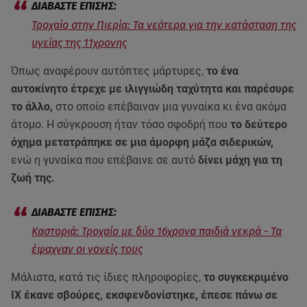
Τροχαίο στην Πιερία: Τα νεότερα για την κατάσταση της
υγείας της 11χρονης
Όπως αναφέρουν αυτόπτες μάρτυρες,
το ένα
αυτοκίνητο έτρεχε με ιλιγγιώδη ταχύτητα και παρέσυρε
το άλλο,
στο οποίο επέβαιναν μια γυναίκα κι ένα ακόμα
άτομο. Η σύγκρουση ήταν τόσο σφοδρή που
το δεύτερο
όχημα μετατράπηκε σε μια άμορφη μάζα σιδερικών,
ενώ η γυναίκα που επέβαινε σε αυτό
δίνει μάχη για τη
ζωή της.
Καστοριά: Τροχαίο με δύο 16χρονα παιδιά νεκρά - Τα
έψαχναν οι γονείς τους
Μάλιστα, κατά τις ίδιες πληροφορίες,
το συγκεκριμένο
ΙΧ έκανε σβούρες, εκσφενδονίστηκε, έπεσε πάνω σε