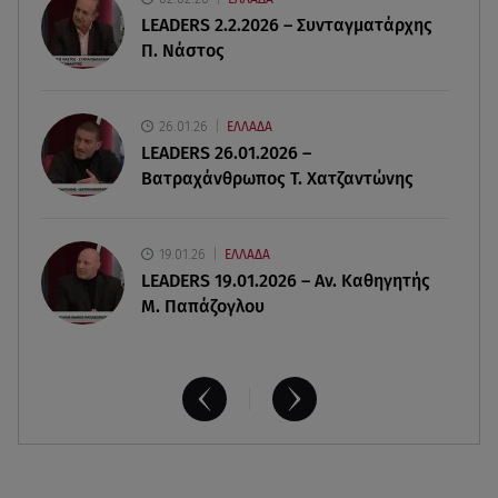
LEADERS 2.2.2026 – Συνταγματάρχης
08.08.26 , 12:15
Π. Νάστος
Κυψέλη: «Ο 26χρονος είχε γυρίσει την πλάτη του
στον χριστιανισμό»
26.01.26
ΕΛΛΑΔΑ
08.08.26 , 12:00
LEADERS 26.01.2026 –
Μπορείς να τρως καθημερινά αβοκάντο, σκέψου
Βατραχάνθρωπος Τ. Χατζαντώνης
την καρδιά και το βάρος σου
19.01.26
ΕΛΛΑΔΑ
LEADERS 19.01.2026 – Αν. Καθηγητής
Μ. Παπάζογλου