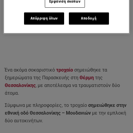
Εμφάνιση σκοπών
Απόρριψη όλων
Αποδοχή
Ένα ακόμα σοκαριστικό
τροχαίο
σημειώθηκε τα
ξημερώματα της Παρασκευής στη
Θέρμη
της
Θεσσαλονίκης
, με αποτέλεσμα να τραυματιστούν δύο
άτομα.
Σύμφωνα με πληροφορίες, το τροχαίο
σημειώθηκε στην
εθνική οδό Θεσσαλονίκης – Μουδανιών
με την εμπλοκή
δύο αυτοκινήτων.