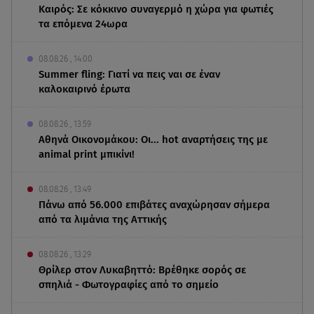
Καιρός: Σε κόκκινο συναγερμό η χώρα για φωτιές
τα επόμενα 24ωρα
08.08.26 , 14:00
Summer fling: Γιατί να πεις ναι σε έναν
καλοκαιρινό έρωτα
08.08.26 , 13:59
Αθηνά Οικονομάκου: Οι... hot αναρτήσεις της με
animal print μπικίνι!
08.08.26 , 13:49
Πάνω από 56.000 επιβάτες αναχώρησαν σήμερα
από τα λιμάνια της Αττικής
08.08.26 , 13:29
Θρίλερ στον Λυκαβηττό: Βρέθηκε σορός σε
σπηλιά - Φωτογραφίες από το σημείο