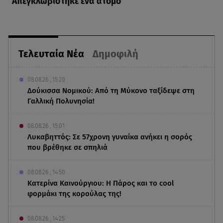
Απεγκλωβίστηκε ένα άτομο
Τελευταία Νέα
Δημοφιλή
08.08.26 , 15:20
Δούκισσα Νομικού: Από τη Μύκονο ταξίδεψε στη
Γαλλική Πολυνησία!
08.08.26 , 15:01
Λυκαβηττός: Σε 57χρονη γυναίκα ανήκει η σορός
που βρέθηκε σε σπηλιά
08.08.26 , 14:50
Κατερίνα Καινούργιου: Η Πάρος και το cool
φορμάκι της κορούλας της!
08.08.26 , 14:25