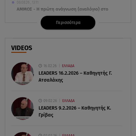
08.08.26 , 13:11
ΑΜΜΟΣ - Η πρώτη ανάγνωση (αναλόγιο) στο
θέατρο Άβατον
Περισσότερα
08.08.26 , 13:07
Σέρρες: Απόσπαση προσοχής ή απειρία πίσω από
το φονικό τροχαίο
VIDEOS
08.08.26 , 13:06
MG Motor Greece: «Απογειώνεται» στο Athens
16.02.26
ΕΛΛΑΔΑ
Flying Week 2026
LEADERS 16.2.2026 – Καθηγητής Γ.
Ατσαλάκης
08.08.26 , 12:42
Κρήτη: Η Αστυνομία διαψεύδει την απόπειρα
ασέλγειας σε ανήλικη
09.02.26
ΕΛΛΑΔΑ
LEADERS 9.2.2026 – Καθηγητής Κ.
Γρίβας
08.08.26 , 12:30
Πρωταγωνίστρια της Λάμψης: «Στο θέατρο με
σνόμπαραν πάρα πολύ»
02.02.26
ΕΛΛΑΔΑ