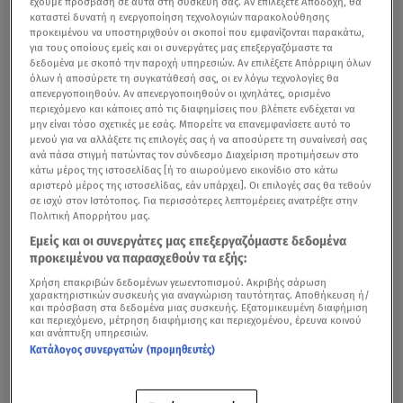
έχουμε πρόσβαση σε αυτά στη συσκευή σας. Αν επιλέξετε Αποδοχή, θα
καταστεί δυνατή η ενεργοποίηση τεχνολογιών παρακολούθησης
προκειμένου να υποστηριχθούν οι σκοποί που εμφανίζονται παρακάτω,
για τους οποίους εμείς και οι συνεργάτες μας επεξεργαζόμαστε τα
δεδομένα με σκοπό την παροχή υπηρεσιών. Αν επιλέξετε Απόρριψη όλων
όλων ή αποσύρετε τη συγκατάθεσή σας, οι εν λόγω τεχνολογίες θα
απενεργοποιηθούν. Αν απενεργοποιηθούν οι ιχνηλάτες, ορισμένο
περιεχόμενο και κάποιες από τις διαφημίσεις που βλέπετε ενδέχεται να
μην είναι τόσο σχετικές με εσάς. Μπορείτε να επανεμφανίσετε αυτό το
μενού για να αλλάξετε τις επιλογές σας ή να αποσύρετε τη συναίνεσή σας
ανά πάσα στιγμή πατώντας τον σύνδεσμο Διαχείριση προτιμήσεων στο
κάτω μέρος της ιστοσελίδας [ή το αιωρούμενο εικονίδιο στο κάτω
αριστερό μέρος της ιστοσελίδας, εάν υπάρχει]. Οι επιλογές σας θα τεθούν
σε ισχύ στον Ιστότοπος. Για περισσότερες λεπτομέρειες ανατρέξτε στην
Πολιτική Απορρήτου μας.
Εμείς και οι συνεργάτες μας επεξεργαζόμαστε δεδομένα
προκειμένου να παρασχεθούν τα εξής:
Χρήση επακριβών δεδομένων γεωεντοπισμού. Ακριβής σάρωση
χαρακτηριστικών συσκευής για αναγνώριση ταυτότητας. Αποθήκευση ή/
και πρόσβαση στα δεδομένα μιας συσκευής. Εξατομικευμένη διαφήμιση
και περιεχόμενο, μέτρηση διαφήμισης και περιεχομένου, έρευνα κοινού
και ανάπτυξη υπηρεσιών.
Κατάλογος συνεργατών (προμηθευτές)