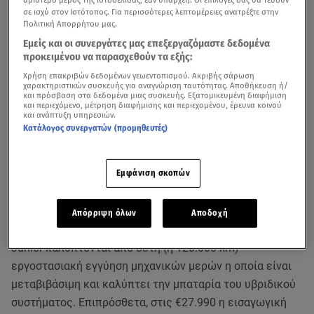
αριστερό μέρος της ιστοσελίδας, εάν υπάρχει]. Οι επιλογές σας θα τεθούν
σε ισχύ στον Ιστότοπος. Για περισσότερες λεπτομέρειες ανατρέξτε στην
Πολιτική Απορρήτου μας.
Εμείς και οι συνεργάτες μας επεξεργαζόμαστε δεδομένα
προκειμένου να παρασχεθούν τα εξής:
Χρήση επακριβών δεδομένων γεωεντοπισμού. Ακριβής σάρωση
χαρακτηριστικών συσκευής για αναγνώριση ταυτότητας. Αποθήκευση ή/
και πρόσβαση στα δεδομένα μιας συσκευής. Εξατομικευμένη διαφήμιση
και περιεχόμενο, μέτρηση διαφήμισης και περιεχομένου, έρευνα κοινού
και ανάπτυξη υπηρεσιών.
Κατάλογος συνεργατών (προμηθευτές)
Εμφάνιση σκοπών
Η ανανεωμένη γκάμα της Alfa Romeo Junior
μεγιστοποιεί το όφελος του πελάτη και διευρύνει
παράλληλα τις επιλογές του, καθιστώντας το ιταλικό B-
Απόρριψη όλων
Αποδοχή
SUV ακόμα πιο ανταγωνιστικό στην κατηγορία.Όλες οι
Junior καλύπτονται από 8ετή (ή 120.000 km)
εργοστασιακή εγγύηση μηχανικών μερών η οποία είναι
μεταβιβάσιμη και καλύπτει την μπαταρία του υβριδικού
συστήματος. Επιπρόσθετα, στις €27.990 η εισαγωγική