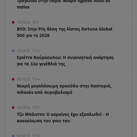
Τραγωδία στην Πάρο: Νεκρό 4χρονο παιδί σε
πισίνα
08.08.26 , 18:51
BYD: Στην 91η θέση της λίστας Fortune Global
500 για το 2026
08.08.26 , 17:45
Εριέττα Κούρκουλου: Η συγκινητική ανάρτηση
για τα 33α γενέθλιά της
08.08.26 , 17:44
Νεκρή μεγαλόσωμη αρκούδα στην Καστοριά,
πιθανόν από πυροβολισμό
08.08.26 , 17:32
Τζο Μπάιντεν: Ο καρκίνος έχει εξαπλωθεί - Η
ανακοίνωση του γιου του
08.08.26 , 17:20