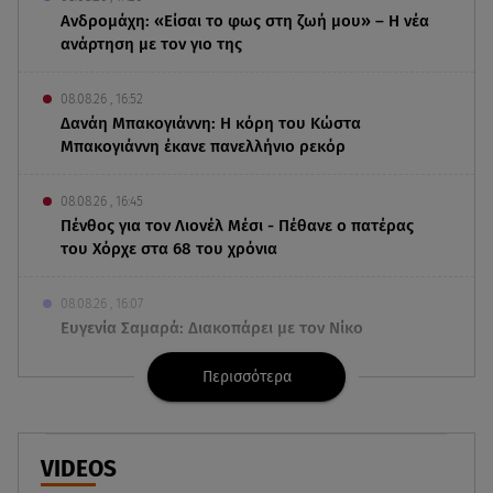
Ανδρομάχη: «Είσαι το φως στη ζωή μου» – Η νέα
ανάρτηση με τον γιο της
08.08.26 , 16:52
Δανάη Μπακογιάννη: Η κόρη του Κώστα
Μπακογιάννη έκανε πανελλήνιο ρεκόρ
08.08.26 , 16:45
Πένθος για τον Λιονέλ Μέσι - Πέθανε ο πατέρας
του Χόρχε στα 68 του χρόνια
08.08.26 , 16:07
Ευγενία Σαμαρά: Διακοπάρει με τον Νίκο
Μουτσινά - Πού βρίσκονται;
Περισσότερα
08.08.26 , 16:00
Back to black: η διαχρονική αξία του μαύρου
στην καλοκαιρινή γκαρνταρόμπα
VIDEOS