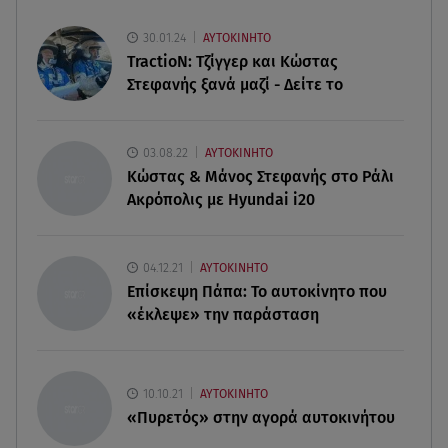
08.08.26 , 15:20
Δούκισσα Νομικού: Από τη Μύκονο «πετάχτηκε»
30.01.24
ΑΥΤΟΚΙΝΗΤΟ
στη Γαλλική Πολυνησία!
TractioN: Τζίγγερ και Κώστας
Στεφανής ξανά μαζί - Δείτε το
08.08.26 , 15:01
Λυκαβηττός: Σε 57χρονη γυναίκα ανήκει η σορός
που βρέθηκε σε σπηλιά
03.08.22
ΑΥΤΟΚΙΝΗΤΟ
Κώστας & Μάνος Στεφανής στο Ράλι
Ακρόπολις με Hyundai i20
08.08.26 , 14:50
Κατερίνα Καινούργιου: Η Πάρος και το cool
φορμάκι της κορούλας της!
04.12.21
ΑΥΤΟΚΙΝΗΤΟ
Επίσκεψη Πάπα: Το αυτοκίνητο που
08.08.26 , 14:25
«έκλεψε» την παράσταση
Καιρός: Σε πορτοκαλί συναγερμό η χώρα για
φωτιές τα επόμενα 24ωρα
08.08.26 , 14:00
10.10.21
ΑΥΤΟΚΙΝΗΤΟ
Summer fling: Γιατί να πεις ναι σε έναν
«Πυρετός» στην αγορά αυτοκινήτου
καλοκαιρινό έρωτα