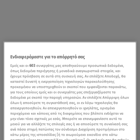
Ενδιαφερόμαστε για το απόρρητό σας
Εμείς και οι
603
συνεργάτες μας αποθηκεύουμε προσωπικά δεδομένα,
όπως δεδομένα περιήγησης ή μοναδικά αναγνωριστικά στοιχεία, και
έχουμε πρόσβαση σε αυτά στη συσκευή σας. Αν επιλέξετε Αποδοχή, θα
καταστεί δυνατή η ενεργοποίηση τεχνολογιών παρακολούθησης
προκειμένου να υποστηριχθούν οι σκοποί που εμφανίζονται παρακάτω,
για τους οποίους εμείς και οι συνεργάτες μας επεξεργαζόμαστε τα
δεδομένα με σκοπό την παροχή υπηρεσιών. Αν επιλέξετε Απόρριψη όλων
όλων ή αποσύρετε τη συγκατάθεσή σας, οι εν λόγω τεχνολογίες θα
απενεργοποιηθούν. Αν απενεργοποιηθούν οι ιχνηλάτες, ορισμένο
περιεχόμενο και κάποιες από τις διαφημίσεις που βλέπετε ενδέχεται να
μην είναι τόσο σχετικές με εσάς. Μπορείτε να επανεμφανίσετε αυτό το
μενού για να αλλάξετε τις επιλογές σας ή να αποσύρετε τη συναίνεσή σας
ανά πάσα στιγμή πατώντας τον σύνδεσμο Διαχείριση προτιμήσεων στο
κάτω μέρος της ιστοσελίδας [ή το αιωρούμενο εικονίδιο στο κάτω