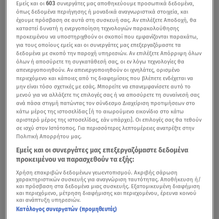
Εμείς και οι
603
συνεργάτες μας αποθηκεύουμε προσωπικά δεδομένα,
όπως δεδομένα περιήγησης ή μοναδικά αναγνωριστικά στοιχεία, και
έχουμε πρόσβαση σε αυτά στη συσκευή σας. Αν επιλέξετε Αποδοχή, θα
καταστεί δυνατή η ενεργοποίηση τεχνολογιών παρακολούθησης
προκειμένου να υποστηριχθούν οι σκοποί που εμφανίζονται παρακάτω,
για τους οποίους εμείς και οι συνεργάτες μας επεξεργαζόμαστε τα
δεδομένα με σκοπό την παροχή υπηρεσιών. Αν επιλέξετε Απόρριψη όλων
όλων ή αποσύρετε τη συγκατάθεσή σας, οι εν λόγω τεχνολογίες θα
απενεργοποιηθούν. Αν απενεργοποιηθούν οι ιχνηλάτες, ορισμένο
περιεχόμενο και κάποιες από τις διαφημίσεις που βλέπετε ενδέχεται να
μην είναι τόσο σχετικές με εσάς. Μπορείτε να επανεμφανίσετε αυτό το
μενού για να αλλάξετε τις επιλογές σας ή να αποσύρετε τη συναίνεσή σας
ανά πάσα στιγμή πατώντας τον σύνδεσμο Διαχείριση προτιμήσεων στο
Η BYD, ο κορυφαίος κατασκευαστής οχημάτων νέας
κάτω μέρος της ιστοσελίδας [ή το αιωρούμενο εικονίδιο στο κάτω
ενέργειας στον κόσμο, παρουσιάζει το ATTO 2 Comfort,
αριστερό μέρος της ιστοσελίδας, εάν υπάρχει]. Οι επιλογές σας θα τεθούν
σε ισχύ στον Ιστότοπος. Για περισσότερες λεπτομέρειες ανατρέξτε στην
τη νέα κορυφαία έκδοση του δημοφιλούς, αμιγώς
Πολιτική Απορρήτου μας.
ηλεκτρικού SUV,Το ATTO 2 Comfort διαθέτει μια
Εμείς και οι συνεργάτες μας επεξεργαζόμαστε δεδομένα
ελαφρώς ανανεωμένη εσωτερική διαρρύθμιση
προκειμένου να παρασχεθούν τα εξής:
συγκριτικά με τις υπόλοιπες εκδόσεις
, ενώ η καμπίνα
Χρήση επακριβών δεδομένων γεωεντοπισμού. Ακριβής σάρωση
χαρακτηριστικών συσκευής για αναγνώριση ταυτότητας. Αποθήκευση ή/
συνδυάζει κομψό σχεδιασμό και υλικά premium
και πρόσβαση στα δεδομένα μιας συσκευής. Εξατομικευμένη διαφήμιση
ποιότητας με ευρυχωρία και έξυπνα ενσωματωμένη
και περιεχόμενο, μέτρηση διαφήμισης και περιεχομένου, έρευνα κοινού
και ανάπτυξη υπηρεσιών.
τεχνολογία. με μεγαλύτερη χωρητικότητα μπαταρίας,
Κατάλογος συνεργατών (προμηθευτές)
αυξημένη αυτονομία και διευρυμένο πακέτο χρηστικών