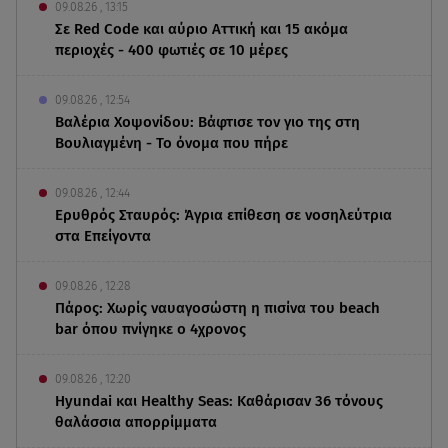
09.08.26 , 13:15
Σε Red Code και αύριο Αττική και 15 ακόμα
περιοχές - 400 φωτιές σε 10 μέρες
09.08.26 , 12:54
Βαλέρια Χοψονίδου: Βάφτισε τον γιο της στη
Βουλιαγμένη - Το όνομα που πήρε
09.08.26 , 12:44
Ερυθρός Σταυρός: Άγρια επίθεση σε νοσηλεύτρια
στα Επείγοντα
09.08.26 , 12:28
Πάρος: Χωρίς ναυαγοσώστη η πισίνα του beach
bar όπου πνίγηκε ο 4χρονος
09.08.26 , 12:20
Hyundai και Healthy Seas: Καθάρισαν 36 τόνους
θαλάσσια απορρίμματα