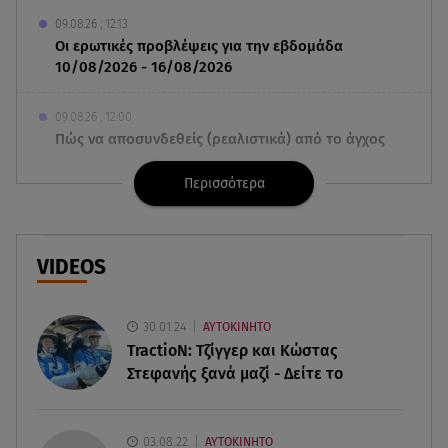
09.08.26 , 12:13
Οι ερωτικές προβλέψεις για την εβδομάδα
10/08/2026 - 16/08/2026
09.08.26 , 12:00
Πώς να αποσυνδεθείς (ρεαλιστικά) από το άγχος
στις διακοπές
Περισσότερα
09.08.26 , 11:55
Διακοπές στην Κρήτη κάνει ο πρωθυπουργός
VIDEOS
09.08.26 , 11:48
Αλεξάνδρα Νίκα: Είναι περήφανη για την αδερφή
της Νταίζη - Η ανάρτηση
30.01.24
ΑΥΤΟΚΙΝΗΤΟ
TractioN: Τζίγγερ και Κώστας
Στεφανής ξανά μαζί - Δείτε το
09.08.26 , 11:38
Κόσοβο: Βουλευτές πέταξαν αυγά στον
υπηρεσιακό πρωθυπουργό
03.08.22
ΑΥΤΟΚΙΝΗΤΟ