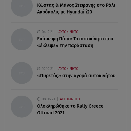
Κώστας & Μάνος Στεφανής στο Ράλι
09.08.26 , 11:23
Ακρόπολις με Hyundai i20
Μεθυσμένη οδηγός σκότωσε νύφη τη μέρα του
γάμου της
04.12.21
ΑΥΤΟΚΙΝΗΤΟ
09.08.26 , 11:12
Επίσκεψη Πάπα: Το αυτοκίνητο που
Αλέξανδρος Τσουβέλας για Εύα Καρύδη: «Θα το
«έκλεψε» την παράσταση
έκανα 500 φορές»
09.08.26 , 10:46
Μπαμπάς για δεύτερη φορά ο Γιάννης
10.10.21
ΑΥΤΟΚΙΝΗΤΟ
Κωνσταντέλιας
«Πυρετός» στην αγορά αυτοκινήτου
08.06.21
ΑΥΤΟΚΙΝΗΤΟ
Ολοκληρώθηκε το Rally Greece
Offroad 2021