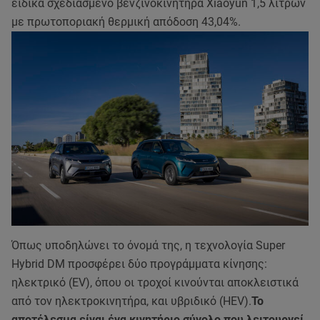
ειδικά σχεδιασμένο βενζινοκινητήρα Xiaoyun 1,5 λίτρων
με πρωτοποριακή θερμική απόδοση 43,04%.
Όπως υποδηλώνει το όνομά της, η τεχνολογία Super
Hybrid DM προσφέρει δύο προγράμματα κίνησης:
ηλεκτρικό (EV), όπου οι τροχοί κινούνται αποκλειστικά
από τον ηλεκτροκινητήρα, και υβριδικό (HEV).
Το
αποτέλεσμα είναι ένα κινητήριο σύνολο που λειτουργεί