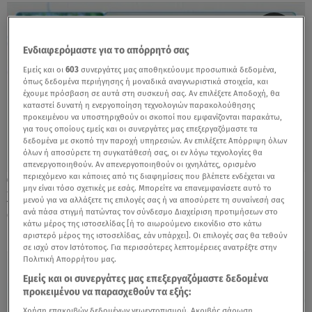
Ενδιαφερόμαστε για το απόρρητό σας
Εμείς και οι
603
συνεργάτες μας αποθηκεύουμε προσωπικά δεδομένα,
όπως δεδομένα περιήγησης ή μοναδικά αναγνωριστικά στοιχεία, και
έχουμε πρόσβαση σε αυτά στη συσκευή σας. Αν επιλέξετε Αποδοχή, θα
καταστεί δυνατή η ενεργοποίηση τεχνολογιών παρακολούθησης
προκειμένου να υποστηριχθούν οι σκοποί που εμφανίζονται παρακάτω,
για τους οποίους εμείς και οι συνεργάτες μας επεξεργαζόμαστε τα
δεδομένα με σκοπό την παροχή υπηρεσιών. Αν επιλέξετε Απόρριψη όλων
όλων ή αποσύρετε τη συγκατάθεσή σας, οι εν λόγω τεχνολογίες θα
απενεργοποιηθούν. Αν απενεργοποιηθούν οι ιχνηλάτες, ορισμένο
περιεχόμενο και κάποιες από τις διαφημίσεις που βλέπετε ενδέχεται να
25.06.26, 10:46
μην είναι τόσο σχετικές με εσάς. Μπορείτε να επανεμφανίσετε αυτό το
Χριστίνα Τσάφου: «Η Δανάη Μπάρκα με
μενού για να αλλάξετε τις επιλογές σας ή να αποσύρετε τη συναίνεσή σας
αντιμετωπίζει σαν γιαγιά της»
ανά πάσα στιγμή πατώντας τον σύνδεσμο Διαχείριση προτιμήσεων στο
κάτω μέρος της ιστοσελίδας [ή το αιωρούμενο εικονίδιο στο κάτω
αριστερό μέρος της ιστοσελίδας, εάν υπάρχει]. Οι επιλογές σας θα τεθούν
σε ισχύ στον Ιστότοπος. Για περισσότερες λεπτομέρειες ανατρέξτε στην
Πολιτική Απορρήτου μας.
Εμείς και οι συνεργάτες μας επεξεργαζόμαστε δεδομένα
προκειμένου να παρασχεθούν τα εξής:
Χρήση επακριβών δεδομένων γεωεντοπισμού. Ακριβής σάρωση