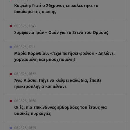
Κυψέλη: Γιατί ο 26χρονος επικαλέστηκε το
δικαίωμα της σιωπής
06.08.26 , 17:43
Συμφωνία Ιράν – Ομάν για τα Στενά του Ορμούζ
06.08.26 , 17:12
Μαρία Κορινθίου: «Έχω πατήσει φρένο» - Δηλώνει
χορτασμένη και μπουχτισμένη!
06.08.26 , 16:57
Άνω Λιόσια: Πήγε να κλέψει καλώδια, έπαθε
ηλεκτροπληξία και πέθανε
06.08.26 , 16:50
Οι έξι πιο επικίνδυνες εβδομάδες του έτους για
δασικές πυρκαγιές
06.08.26 , 16:25