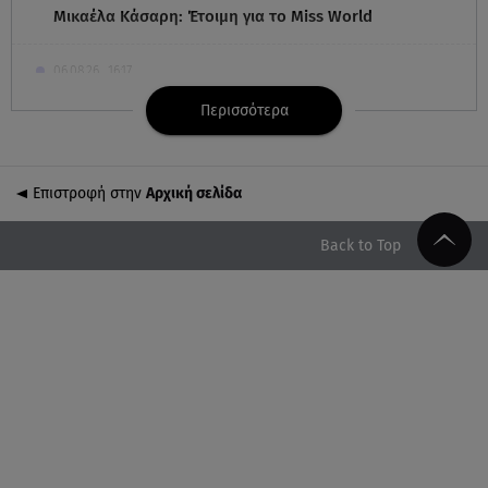
Μικαέλα Κάσαρη: Έτοιμη για το Miss World
06.08.26 , 16:17
Έλληνας ηθοποιός: «Δεν πιστεύω στον Θεό. Είναι
Περισσότερα
δημιούργημα του ανθρώπου»
06.08.26 , 16:00
Επιστροφή στην
Αρχική σελίδα
Συντάξεις: Τρέχουν να προλάβουν όσοι είναι κοντά
σε ηλικία συνταξιοδότησης
Back to Top
06.08.26 , 16:00
Σημάδια που φανερώνουν διαίσθηση και ότι ξέρεις
να «διαβάζεις» ανθρώπους
06.08.26 , 15:57
Στα όριά του το Νοσοκομείο Ζακύνθου:
Περιστατικά βιασμών, μέθης & τροχαία
06.08.26 , 15:37