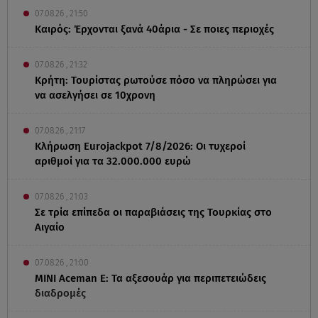
07.08.26 , 21:50
Καιρός: Έρχονται ξανά 40άρια - Σε ποιες περιοχές
07.08.26 , 21:32
Κρήτη: Τουρίστας ρωτούσε πόσο να πληρώσει για
να ασελγήσει σε 10χρονη
07.08.26 , 21:17
Κλήρωση Eurojackpot 7/8/2026: Οι τυχεροί
αριθμοί για τα 32.000.000 ευρώ
07.08.26 , 21:03
Σε τρία επίπεδα οι παραβιάσεις της Τουρκίας στο
Αιγαίο
07.08.26 , 21:00
MINI Aceman E: Τα αξεσουάρ για περιπετειώδεις
διαδρομές