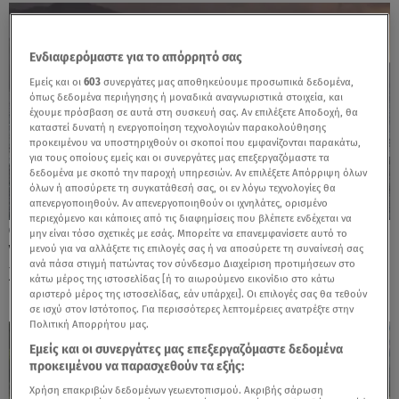
Ενδιαφερόμαστε για το απόρρητό σας
Εμείς και οι
603
συνεργάτες μας αποθηκεύουμε προσωπικά δεδομένα,
όπως δεδομένα περιήγησης ή μοναδικά αναγνωριστικά στοιχεία, και
έχουμε πρόσβαση σε αυτά στη συσκευή σας. Αν επιλέξετε Αποδοχή, θα
καταστεί δυνατή η ενεργοποίηση τεχνολογιών παρακολούθησης
προκειμένου να υποστηριχθούν οι σκοποί που εμφανίζονται παρακάτω,
για τους οποίους εμείς και οι συνεργάτες μας επεξεργαζόμαστε τα
δεδομένα με σκοπό την παροχή υπηρεσιών. Αν επιλέξετε Απόρριψη όλων
όλων ή αποσύρετε τη συγκατάθεσή σας, οι εν λόγω τεχνολογίες θα
απενεργοποιηθούν. Αν απενεργοποιηθούν οι ιχνηλάτες, ορισμένο
περιεχόμενο και κάποιες από τις διαφημίσεις που βλέπετε ενδέχεται να
21.05.25, 09:00
μην είναι τόσο σχετικές με εσάς. Μπορείτε να επανεμφανίσετε αυτό το
VW ID. Buzz: Παγκόσμιο Αυτοκίνητο της
μενού για να αλλάξετε τις επιλογές σας ή να αποσύρετε τη συναίνεσή σας
ανά πάσα στιγμή πατώντας τον σύνδεσμο Διαχείριση προτιμήσεων στο
Χρονιάς 2025 για τη σχεδίασή του
κάτω μέρος της ιστοσελίδας [ή το αιωρούμενο εικονίδιο στο κάτω
αριστερό μέρος της ιστοσελίδας, εάν υπάρχει]. Οι επιλογές σας θα τεθούν
σε ισχύ στον Ιστότοπος. Για περισσότερες λεπτομέρειες ανατρέξτε στην
Πολιτική Απορρήτου μας.
Εμείς και οι συνεργάτες μας επεξεργαζόμαστε δεδομένα
προκειμένου να παρασχεθούν τα εξής:
Χρήση επακριβών δεδομένων γεωεντοπισμού. Ακριβής σάρωση