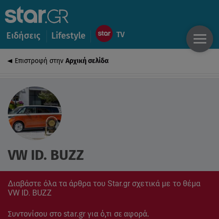
Ειδήσεις
Lifestyle
Επιστροφή στην
Αρχική σελίδα
VW ID. BUZZ
Διαβάστε όλα τα άρθρα του Star.gr σχετικά με το θέμα
VW ID. BUZZ
Συντονίσου στο star.gr για ό,τι σε αφορά.