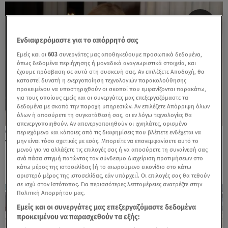
Ενδιαφερόμαστε για το απόρρητό σας
Εμείς και οι
603
συνεργάτες μας αποθηκεύουμε προσωπικά δεδομένα,
όπως δεδομένα περιήγησης ή μοναδικά αναγνωριστικά στοιχεία, και
έχουμε πρόσβαση σε αυτά στη συσκευή σας. Αν επιλέξετε Αποδοχή, θα
καταστεί δυνατή η ενεργοποίηση τεχνολογιών παρακολούθησης
προκειμένου να υποστηριχθούν οι σκοποί που εμφανίζονται παρακάτω,
για τους οποίους εμείς και οι συνεργάτες μας επεξεργαζόμαστε τα
δεδομένα με σκοπό την παροχή υπηρεσιών. Αν επιλέξετε Απόρριψη όλων
όλων ή αποσύρετε τη συγκατάθεσή σας, οι εν λόγω τεχνολογίες θα
απενεργοποιηθούν. Αν απενεργοποιηθούν οι ιχνηλάτες, ορισμένο
18.02.25, 04:59
περιεχόμενο και κάποιες από τις διαφημίσεις που βλέπετε ενδέχεται να
μην είναι τόσο σχετικές με εσάς. Μπορείτε να επανεμφανίσετε αυτό το
Τζένη Μπαλατσινού: Στο Παρίσι με την
μενού για να αλλάξετε τις επιλογές σας ή να αποσύρετε τη συναίνεσή σας
κόρη της, Αμαλία - Δείτε φωτογραφίες!
ανά πάσα στιγμή πατώντας τον σύνδεσμο Διαχείριση προτιμήσεων στο
κάτω μέρος της ιστοσελίδας [ή το αιωρούμενο εικονίδιο στο κάτω
αριστερό μέρος της ιστοσελίδας, εάν υπάρχει]. Οι επιλογές σας θα τεθούν
σε ισχύ στον Ιστότοπος. Για περισσότερες λεπτομέρειες ανατρέξτε στην
Πολιτική Απορρήτου μας.
Εμείς και οι συνεργάτες μας επεξεργαζόμαστε δεδομένα
προκειμένου να παρασχεθούν τα εξής: