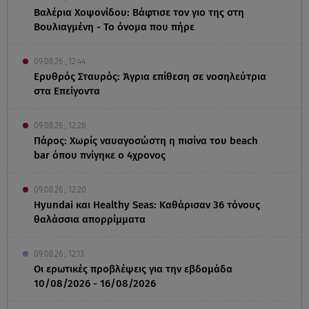
Βαλέρια Χοψονίδου: Βάφτισε τον γιο της στη
Βουλιαγμένη - Το όνομα που πήρε
09.08.26 , 12:44
Ερυθρός Σταυρός: Άγρια επίθεση σε νοσηλεύτρια
στα Επείγοντα
09.08.26 , 12:28
Πάρος: Χωρίς ναυαγοσώστη η πισίνα του beach
bar όπου πνίγηκε ο 4χρονος
09.08.26 , 12:20
Hyundai και Healthy Seas: Καθάρισαν 36 τόνους
θαλάσσια απορρίμματα
09.08.26 , 12:13
Οι ερωτικές προβλέψεις για την εβδομάδα
10/08/2026 - 16/08/2026