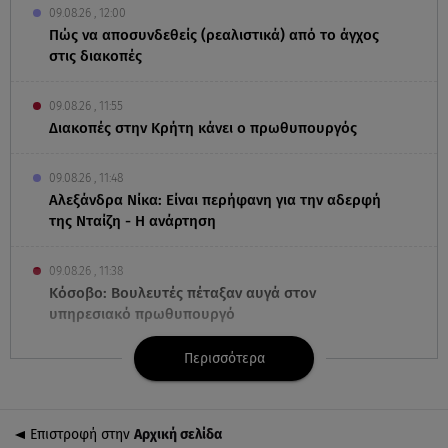
09.08.26 , 12:00
Πώς να αποσυνδεθείς (ρεαλιστικά) από το άγχος
στις διακοπές
09.08.26 , 11:55
Διακοπές στην Κρήτη κάνει ο πρωθυπουργός
09.08.26 , 11:48
Αλεξάνδρα Νίκα: Είναι περήφανη για την αδερφή
της Νταίζη - Η ανάρτηση
09.08.26 , 11:38
Κόσοβο: Βουλευτές πέταξαν αυγά στον
υπηρεσιακό πρωθυπουργό
Περισσότερα
09.08.26 , 11:23
Μεθυσμένη οδηγός σκότωσε νύφη τη μέρα του
γάμου της
Επιστροφή στην
Αρχική σελίδα