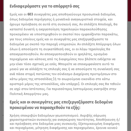
Ενδιαφερόμαστε για το απόρρητό σας
Εμείς και οι
603
συνεργάτες μας αποθηκεύουμε προσωπικά δεδομένα,
όπως δεδομένα περιήγησης ή μοναδικά αναγνωριστικά στοιχεία, και
έχουμε πρόσβαση σε αυτά στη συσκευή σας. Αν επιλέξετε Αποδοχή, θα
καταστεί δυνατή η ενεργοποίηση τεχνολογιών παρακολούθησης
προκειμένου να υποστηριχθούν οι σκοποί που εμφανίζονται παρακάτω,
για τους οποίους εμείς και οι συνεργάτες μας επεξεργαζόμαστε τα
δεδομένα με σκοπό την παροχή υπηρεσιών. Αν επιλέξετε Απόρριψη όλων
όλων ή αποσύρετε τη συγκατάθεσή σας, οι εν λόγω τεχνολογίες θα
απενεργοποιηθούν. Αν απενεργοποιηθούν οι ιχνηλάτες, ορισμένο
περιεχόμενο και κάποιες από τις διαφημίσεις που βλέπετε ενδέχεται να
μην είναι τόσο σχετικές με εσάς. Μπορείτε να επανεμφανίσετε αυτό το
μενού για να αλλάξετε τις επιλογές σας ή να αποσύρετε τη συναίνεσή σας
ανά πάσα στιγμή πατώντας τον σύνδεσμο Διαχείριση προτιμήσεων στο
κάτω μέρος της ιστοσελίδας [ή το αιωρούμενο εικονίδιο στο κάτω
αριστερό μέρος της ιστοσελίδας, εάν υπάρχει]. Οι επιλογές σας θα τεθούν
σε ισχύ στον Ιστότοπος. Για περισσότερες λεπτομέρειες ανατρέξτε στην
Πολιτική Απορρήτου μας.
Εμείς και οι συνεργάτες μας επεξεργαζόμαστε δεδομένα
10.10.21, 12:31
προκειμένου να παρασχεθούν τα εξής:
Πέθανε ο πρώην υπουργός και βουλευτής
του ΣΥΡΙΖΑ Τάσος Κουράκης
Χρήση επακριβών δεδομένων γεωεντοπισμού. Ακριβής σάρωση
χαρακτηριστικών συσκευής για αναγνώριση ταυτότητας. Αποθήκευση ή/
και πρόσβαση στα δεδομένα μιας συσκευής. Εξατομικευμένη διαφήμιση
και περιεχόμενο, μέτρηση διαφήμισης και περιεχομένου, έρευνα κοινού