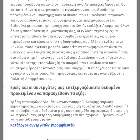
έχουμε πρόσβαση σε αυτά στη συσκευή σας. Αν επιλέξετε Αποδοχή, θα
καταστεί δυνατή η ενεργοποίηση τεχνολογιών παρακολούθησης
προκειμένου να υποστηριχθούν οι σκοποί που εμφανίζονται παρακάτω,
για τους οποίους εμείς και οι συνεργάτες μας επεξεργαζόμαστε τα
δεδομένα με σκοπό την παροχή υπηρεσιών. Αν επιλέξετε Απόρριψη όλων
όλων ή αποσύρετε τη συγκατάθεσή σας, οι εν λόγω τεχνολογίες θα
απενεργοποιηθούν. Αν απενεργοποιηθούν οι ιχνηλάτες, ορισμένο
περιεχόμενο και κάποιες από τις διαφημίσεις που βλέπετε ενδέχεται να
μην είναι τόσο σχετικές με εσάς. Μπορείτε να επανεμφανίσετε αυτό το
μενού για να αλλάξετε τις επιλογές σας ή να αποσύρετε τη συναίνεσή σας
ανά πάσα στιγμή πατώντας τον σύνδεσμο Διαχείριση προτιμήσεων στο
κάτω μέρος της ιστοσελίδας [ή το αιωρούμενο εικονίδιο στο κάτω
αριστερό μέρος της ιστοσελίδας, εάν υπάρχει]. Οι επιλογές σας θα τεθούν
01.01.23, 18:39
σε ισχύ στον Ιστότοπος. Για περισσότερες λεπτομέρειες ανατρέξτε στην
Πολιτική Απορρήτου μας.
BMW Σειρά 7: Το σύστημα που ...προβλέπει
την διαδρομή
Εμείς και οι συνεργάτες μας επεξεργαζόμαστε δεδομένα
προκειμένου να παρασχεθούν τα εξής:
Χρήση επακριβών δεδομένων γεωεντοπισμού. Ακριβής σάρωση
χαρακτηριστικών συσκευής για αναγνώριση ταυτότητας. Αποθήκευση ή/
και πρόσβαση στα δεδομένα μιας συσκευής. Εξατομικευμένη διαφήμιση
και περιεχόμενο, μέτρηση διαφήμισης και περιεχομένου, έρευνα κοινού
και ανάπτυξη υπηρεσιών.
Κατάλογος συνεργατών (προμηθευτές)