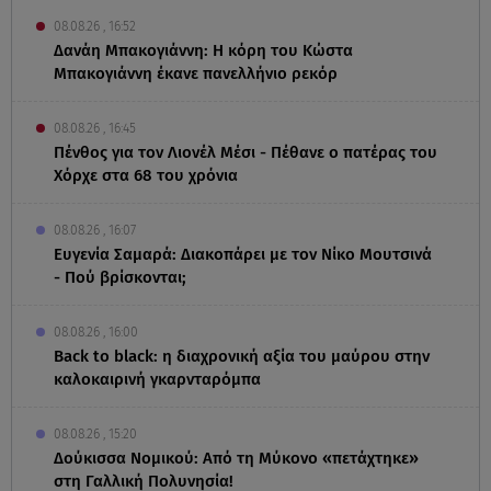
08.08.26 , 16:52
Δανάη Μπακογιάννη: Η κόρη του Κώστα
Μπακογιάννη έκανε πανελλήνιο ρεκόρ
08.08.26 , 16:45
Πένθος για τον Λιονέλ Μέσι - Πέθανε ο πατέρας του
Χόρχε στα 68 του χρόνια
08.08.26 , 16:07
Ευγενία Σαμαρά: Διακοπάρει με τον Νίκο Μουτσινά
- Πού βρίσκονται;
08.08.26 , 16:00
Back to black: η διαχρονική αξία του μαύρου στην
καλοκαιρινή γκαρνταρόμπα
08.08.26 , 15:20
Δούκισσα Νομικού: Από τη Μύκονο «πετάχτηκε»
στη Γαλλική Πολυνησία!