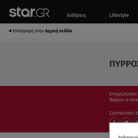
Αθλητικά
Quiz
Ειδήσεις
Lifestyle
Αυτοκίνητο
Επιστροφή στην
Αρχική σελίδα
ΠΥΡΡΟ
Ενημερώσου μ
Βαρών ο οποί
Συντονίσου στ
Ενδιαφερό