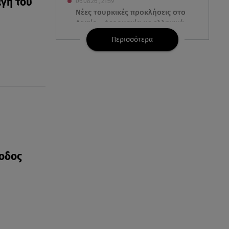
αγή του
06.08.26 , 21:59
Νέες τουρκικές προκλήσεις στο
Αιγαίο - Αερομαχία με ελληνικά
F-16
Περισσότερα
06.08.26 , 21:31
Τροχαίο για τον Mike - Η
ανακοίνωση του ράπερ στα
social media
06.08.26 , 21:22
Ισραήλ - Κύπρος - Κρήτη: Το
μεγαλύτερο υποθαλάσσιο
καλώδιο στον κόσμο
ξοδος
06.08.26 , 21:07
Motor Oil: Δωρεά
πυροσβεστικών οχημάτων και
εξοπλισμού στον Άγιο Βασίλειο