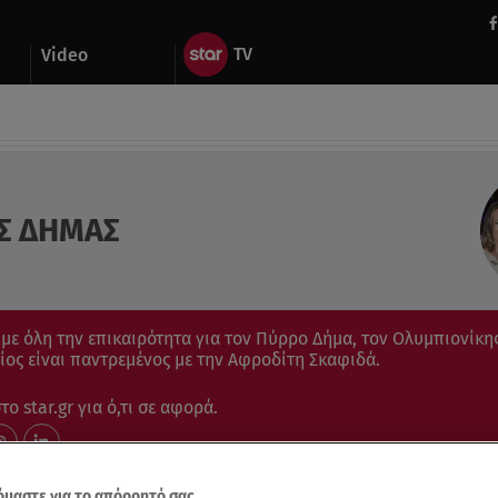
Video
Σ ΔΗΜΑΣ
ε όλη την επικαιρότητα για τον Πύρρο Δήμα, τον Ολυμπιονίκη
ος είναι παντρεμένος με την Αφροδίτη Σκαφιδά.
ο star.gr για ό,τι σε αφορά.
μαστε για το απόρρητό σας