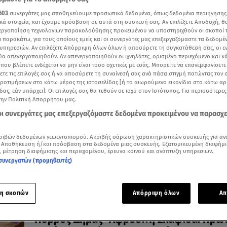
603
συνεργάτες μας αποθηκεύουμε προσωπικά δεδομένα, όπως δεδομένα περιήγησης
κά στοιχεία, και έχουμε πρόσβαση σε αυτά στη συσκευή σας. Αν επιλέξετε Αποδοχή, θ
νεργοποίηση τεχνολογιών παρακολούθησης προκειμένου να υποστηριχθούν οι σκοποί
ι παρακάτω, για τους οποίους εμείς και οι συνεργάτες μας επεξεργαζόμαστε τα δεδομέ
υπηρεσιών. Αν επιλέξετε Απόρριψη όλων όλων ή αποσύρετε τη συγκατάθεσή σας, οι ε
29.12.24, 16:16
 θα απενεργοποιηθούν. Αν απενεργοποιηθούν οι ιχνηλάτες, ορισμένο περιεχόμενο και κά
Αφροδίτη Σκαφίδα: Ο τρυφερός απολογ
 που βλέπετε ενδέχεται να μην είναι τόσο σχετικές με εσάς. Μπορείτε να επανεμφανίσετ
ξετε τις επιλογές σας ή να αποσύρετε τη συναίνεσή σας ανά πάσα στιγμή πατώντας τον
της για το 2024
προτιμήσεων στο κάτω μέρος της ιστοσελίδας [ή το αιωρούμενο εικονίδιο στο κάτω α
Δημοσίευσε τις πιο τρυφερές φωτογραφίες με τον
δας, εάν υπάρχει]. Οι επιλογές σας θα τεθούν σε ισχύ στον Ιστότοπος. Για περισσότερε
Πύρρο Δήμα και την κόρη τους
την Πολιτική Απορρήτου μας.
 οι συνεργάτες μας επεξεργαζόμαστε δεδομένα προκειμένου να παρασχ
ριβών δεδομένων γεωεντοπισμού. Ακριβής σάρωση χαρακτηριστικών συσκευής για αν
 Αποθήκευση ή/και πρόσβαση στα δεδομένα μιας συσκευής. Εξατομικευμένη διαφήμι
, μέτρηση διαφήμισης και περιεχομένου, έρευνα κοινού και ανάπτυξη υπηρεσιών.
συνεργατών (προμηθευτές)
η σκοπών
Απόρριψη όλων
Απ
20.09.24, 14:31
Πύρρος Δήμας- Αφροδίτη Σκαφίδα: Πρώ