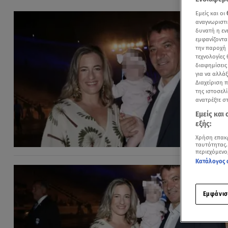
Εμείς και οι
αναγνωριστι
δυνατή η ε
εμφανίζοντα
την παροχή 
τεχνολογίες
διαφημίσεις
για να αλλά
Διαχείριση 
της ιστοσελί
ανατρέξτε σ
Εμείς και
εξής:
Χρήση επακ
ταυτότητας.
περιεχόμενο
Κατάλογος 
Εμφάνισ