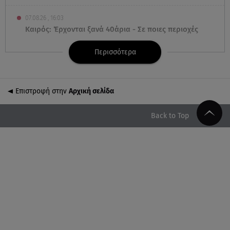
07.08.26 , 16:03
Καιρός: Έρχονται ξανά 40άρια - Σε ποιες περιοχές
Περισσότερα
07.08.26 , 16:00
Ανακάλυψε ξανά τη δύναμή σου: μην σε τρομάζει
η μυϊκή απώλεια
Επιστροφή στην
Αρχική σελίδα
07.08.26 , 15:24
Ιωάννα Τούνη - Δημήτρης Σπυριδωνίδης: Η
Back to Top
throwback φωτογραφία από την Ίμπιζα
07.08.26 , 15:21
Toyota C-HR: Δέκα χρόνια ξεχωριστής καινοτομίας
και επιτυχίας
07.08.26 , 15:09
Τροχαίο Σέρρες: «Δεν πρόλαβα να κάνω κάτι κι
έπεσε πάνω μου»