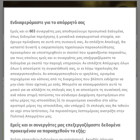
Ενδιαφερόμαστε για το απόρρητό σας
Εμείς και οι
603
συνεργάτες μας αποθηκεύουμε προσωπικά δεδομένα,
όπως δεδομένα περιήγησης ή μοναδικά αναγνωριστικά στοιχεία, και
έχουμε πρόσβαση σε αυτά στη συσκευή σας. Αν επιλέξετε Αποδοχή, θα
καταστεί δυνατή η ενεργοποίηση τεχνολογιών παρακολούθησης
προκειμένου να υποστηριχθούν οι σκοποί που εμφανίζονται παρακάτω,
για τους οποίους εμείς και οι συνεργάτες μας επεξεργαζόμαστε τα
δεδομένα με σκοπό την παροχή υπηρεσιών. Αν επιλέξετε Απόρριψη όλων
όλων ή αποσύρετε τη συγκατάθεσή σας, οι εν λόγω τεχνολογίες θα
απενεργοποιηθούν. Αν απενεργοποιηθούν οι ιχνηλάτες, ορισμένο
περιεχόμενο και κάποιες από τις διαφημίσεις που βλέπετε ενδέχεται να
13.05.26, 10:23
μην είναι τόσο σχετικές με εσάς. Μπορείτε να επανεμφανίσετε αυτό το
Τα 4 ζώδια που θα ευνοηθούν πάρα πολύ
μενού για να αλλάξετε τις επιλογές σας ή να αποσύρετε τη συναίνεσή σας
από την τυχερή Νέα Σελήνη στον Ταύρο
ανά πάσα στιγμή πατώντας τον σύνδεσμο Διαχείριση προτιμήσεων στο
κάτω μέρος της ιστοσελίδας [ή το αιωρούμενο εικονίδιο στο κάτω
αριστερό μέρος της ιστοσελίδας, εάν υπάρχει]. Οι επιλογές σας θα τεθούν
σε ισχύ στον Ιστότοπος. Για περισσότερες λεπτομέρειες ανατρέξτε στην
Πολιτική Απορρήτου μας.
Εμείς και οι συνεργάτες μας επεξεργαζόμαστε δεδομένα
προκειμένου να παρασχεθούν τα εξής:
Χρήση επακριβών δεδομένων γεωεντοπισμού. Ακριβής σάρωση