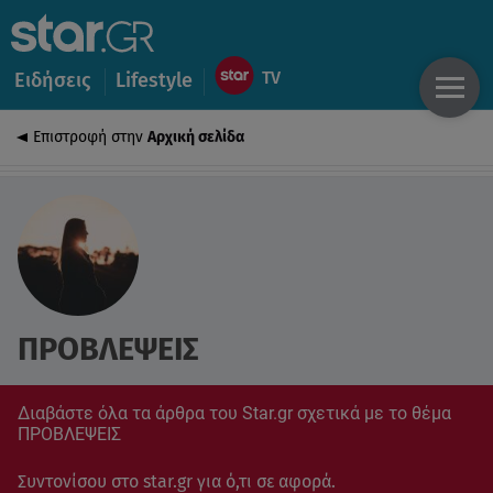
Ειδήσεις
Lifestyle
Επιστροφή στην
Αρχική σελίδα
ΠΡΟΒΛΕΨΕΙΣ
Διαβάστε όλα τα άρθρα του Star.gr σχετικά με το θέμα
ΠΡΟΒΛΕΨΕΙΣ
Συντονίσου στο star.gr για ό,τι σε αφορά.