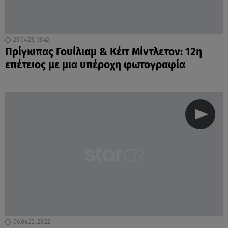
29.04.23, 13:42
Πρίγκιπας Γουίλιαμ & Κέιτ Μίντλετον: 12η
επέτειος με μια υπέροχη φωτογραφία
06.04.23, 23:22