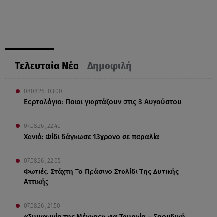
Τελευταία Νέα
Δημοφιλή
08.08.26 , 03:00
Εορτολόγιο: Ποιοι γιορτάζουν στις 8 Αυγούστου
07.08.26 , 22:40
Χανιά: Φίδι δάγκωσε 13χρονο σε παραλία
07.08.26 , 22:05
Φωτιές: Στάχτη Το Πράσινο Στολίδι Της Δυτικής
Αττικής
07.08.26 , 21:50
«Συμφωνία της Μέκκας» για Τουρκία – Σαουδική