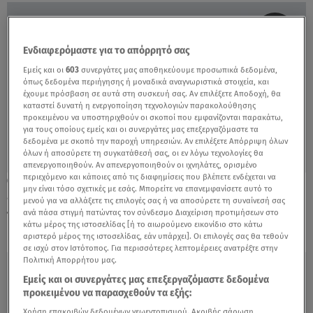
Ενδιαφερόμαστε για το απόρρητό σας
Εμείς και οι
603
συνεργάτες μας αποθηκεύουμε προσωπικά δεδομένα,
όπως δεδομένα περιήγησης ή μοναδικά αναγνωριστικά στοιχεία, και
έχουμε πρόσβαση σε αυτά στη συσκευή σας. Αν επιλέξετε Αποδοχή, θα
καταστεί δυνατή η ενεργοποίηση τεχνολογιών παρακολούθησης
προκειμένου να υποστηριχθούν οι σκοποί που εμφανίζονται παρακάτω,
για τους οποίους εμείς και οι συνεργάτες μας επεξεργαζόμαστε τα
δεδομένα με σκοπό την παροχή υπηρεσιών. Αν επιλέξετε Απόρριψη όλων
όλων ή αποσύρετε τη συγκατάθεσή σας, οι εν λόγω τεχνολογίες θα
απενεργοποιηθούν. Αν απενεργοποιηθούν οι ιχνηλάτες, ορισμένο
περιεχόμενο και κάποιες από τις διαφημίσεις που βλέπετε ενδέχεται να
02.06.23, 20:00
μην είναι τόσο σχετικές με εσάς. Μπορείτε να επανεμφανίσετε αυτό το
«Έλα συντόμευε»: Το άκομψο σχόλιο του
μενού για να αλλάξετε τις επιλογές σας ή να αποσύρετε τη συναίνεσή σας
πρίγκιπα William στην Kate Middleton
ανά πάσα στιγμή πατώντας τον σύνδεσμο Διαχείριση προτιμήσεων στο
κάτω μέρος της ιστοσελίδας [ή το αιωρούμενο εικονίδιο στο κάτω
αριστερό μέρος της ιστοσελίδας, εάν υπάρχει]. Οι επιλογές σας θα τεθούν
σε ισχύ στον Ιστότοπος. Για περισσότερες λεπτομέρειες ανατρέξτε στην
Πολιτική Απορρήτου μας.
Εμείς και οι συνεργάτες μας επεξεργαζόμαστε δεδομένα
προκειμένου να παρασχεθούν τα εξής:
Χρήση επακριβών δεδομένων γεωεντοπισμού. Ακριβής σάρωση