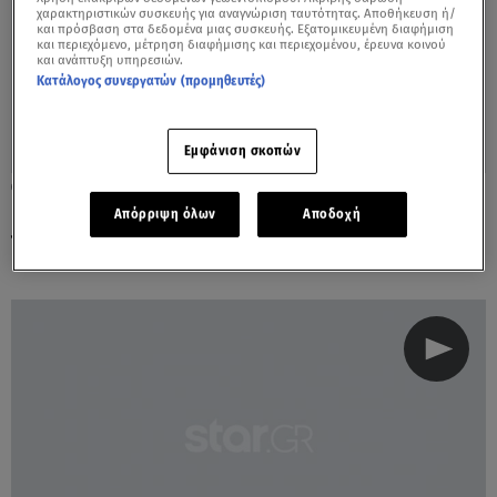
χαρακτηριστικών συσκευής για αναγνώριση ταυτότητας. Αποθήκευση ή/
και πρόσβαση στα δεδομένα μιας συσκευής. Εξατομικευμένη διαφήμιση
και περιεχόμενο, μέτρηση διαφήμισης και περιεχομένου, έρευνα κοινού
και ανάπτυξη υπηρεσιών.
Κατάλογος συνεργατών (προμηθευτές)
Εμφάνιση σκοπών
04.05.23, 23:37
Πρίγκιπας Γουίλιαμ & Κέιτ: Κι όμως πήραν
Απόρριψη όλων
Αποδοχή
το μετρό και πήγαν για μπίρες!