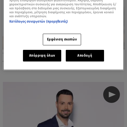
Χρήση επακριβών δεδομένων γεωεντοπισμού. Ακριβής σάρωση
χαρακτηριστικών συσκευής για αναγνώριση ταυτότητας. Αποθήκευση ή/
και πρόσβαση στα δεδομένα μιας συσκευής. Εξατομικευμένη διαφήμιση
και περιεχόμενο, μέτρηση διαφήμισης και περιεχομένου, έρευνα κοινού
και ανάπτυξη υπηρεσιών.
Κατάλογος συνεργατών (προμηθευτές)
Εμφάνιση σκοπών
18.06.25, 09:28
Απόρριψη όλων
Αποδοχή
Ζήνα Κουτσελίνη: Η Στεφανίδου, η
μεταγραφή του Κουσουλού κι ο Τσουρός