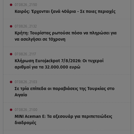
07.08.26 , 21:50
Καιρός: Έρχονται ξανά 40άρια - Σε ποιες περιοχές
07.08.26 , 21:32
Κρήτη: Τουρίστας ρωτούσε πόσο να πληρώσει για
να ασελγήσει σε 10χρονη
07.08.26 , 21:17
Κλήρωση Eurojackpot 7/8/2026: Οι τυχεροί
αριθμοί για τα 32.000.000 ευρώ
07.08.26 , 21:03
Σε τρία επίπεδα οι παραβιάσεις της Τουρκίας στο
Αιγαίο
07.08.26 , 21:00
MINI Aceman E: Τα αξεσουάρ για περιπετειώδεις
διαδρομές