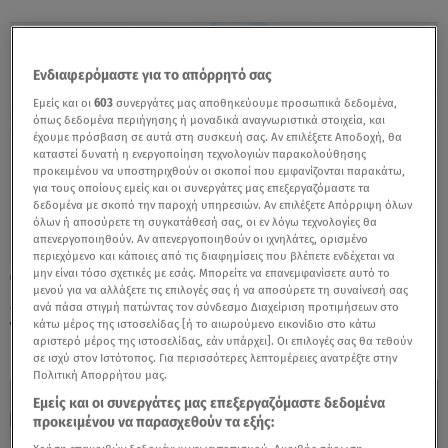
Ενδιαφερόμαστε για το απόρρητό σας
Εμείς και οι
603
συνεργάτες μας αποθηκεύουμε προσωπικά δεδομένα,
όπως δεδομένα περιήγησης ή μοναδικά αναγνωριστικά στοιχεία, και
έχουμε πρόσβαση σε αυτά στη συσκευή σας. Αν επιλέξετε Αποδοχή, θα
καταστεί δυνατή η ενεργοποίηση τεχνολογιών παρακολούθησης
προκειμένου να υποστηριχθούν οι σκοποί που εμφανίζονται παρακάτω,
για τους οποίους εμείς και οι συνεργάτες μας επεξεργαζόμαστε τα
δεδομένα με σκοπό την παροχή υπηρεσιών. Αν επιλέξετε Απόρριψη όλων
όλων ή αποσύρετε τη συγκατάθεσή σας, οι εν λόγω τεχνολογίες θα
απενεργοποιηθούν. Αν απενεργοποιηθούν οι ιχνηλάτες, ορισμένο
περιεχόμενο και κάποιες από τις διαφημίσεις που βλέπετε ενδέχεται να
μην είναι τόσο σχετικές με εσάς. Μπορείτε να επανεμφανίσετε αυτό το
24.06.25, 10:39
μενού για να αλλάξετε τις επιλογές σας ή να αποσύρετε τη συναίνεσή σας
Μετακομίζει το Rouk Zouk μετά την άφιξη
ανά πάσα στιγμή πατώντας τον σύνδεσμο Διαχείριση προτιμήσεων στο
του Πέτρου Κουσουλού;
κάτω μέρος της ιστοσελίδας [ή το αιωρούμενο εικονίδιο στο κάτω
αριστερό μέρος της ιστοσελίδας, εάν υπάρχει]. Οι επιλογές σας θα τεθούν
σε ισχύ στον Ιστότοπος. Για περισσότερες λεπτομέρειες ανατρέξτε στην
Πολιτική Απορρήτου μας.
Εμείς και οι συνεργάτες μας επεξεργαζόμαστε δεδομένα
προκειμένου να παρασχεθούν τα εξής: