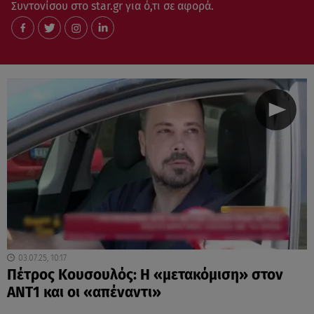
Συντονίσου στο star.gr για ό,τι σε αφορά.
03.07.25, 10:17
Πέτρος Κουσουλός: Η «μετακόμιση» στον
ΑΝΤ1 και οι «απέναντι»