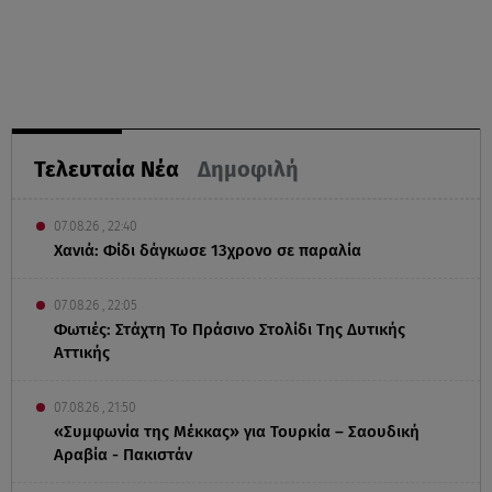
Τελευταία Νέα
Δημοφιλή
07.08.26 , 22:40
Χανιά: Φίδι δάγκωσε 13χρονο σε παραλία
07.08.26 , 22:05
Φωτιές: Στάχτη Το Πράσινο Στολίδι Της Δυτικής
Αττικής
07.08.26 , 21:50
«Συμφωνία της Μέκκας» για Τουρκία – Σαουδική
Αραβία - Πακιστάν