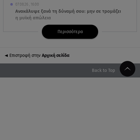
07.08.26 , 16:00
Ανακάλυψε ξανά τη δύναμή σου: μην σε τρομάζει
η μυϊκή απώλεια
Περισσότερα
07.08.26 , 15:24
Ιωάννα Τούνη - Δημήτρης Σπυριδωνίδης: Η
throwback φωτογραφία από την Ίμπιζα
Επιστροφή στην
Αρχική σελίδα
07.08.26 , 15:21
Toyota C-HR: Δέκα χρόνια ξεχωριστής καινοτομίας
Back to Top
και επιτυχίας
07.08.26 , 15:09
Τροχαίο Σέρρες: «Δεν πρόλαβα να κάνω κάτι κι
έπεσε πάνω μου»
07.08.26 , 14:49
Πέθανε η δημοσιογράφος και πρώην σύζυγος του
Βασίλη Χιώτη, Χριστίνα Πιτουρά