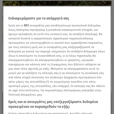
Ενδιαφερόμαστε για το απόρρητό σας
Εμείς και οι
603
συνεργάτες μας αποθηκεύουμε προσωπικά δεδομένα,
όπως δεδομένα περιήγησης ή μοναδικά αναγνωριστικά στοιχεία, και
έχουμε πρόσβαση σε αυτά στη συσκευή σας. Αν επιλέξετε Αποδοχή, θα
καταστεί δυνατή η ενεργοποίηση τεχνολογιών παρακολούθησης
προκειμένου να υποστηριχθούν οι σκοποί που εμφανίζονται παρακάτω,
για τους οποίους εμείς και οι συνεργάτες μας επεξεργαζόμαστε τα
δεδομένα με σκοπό την παροχή υπηρεσιών. Αν επιλέξετε Απόρριψη όλων
όλων ή αποσύρετε τη συγκατάθεσή σας, οι εν λόγω τεχνολογίες θα
απενεργοποιηθούν. Αν απενεργοποιηθούν οι ιχνηλάτες, ορισμένο
περιεχόμενο και κάποιες από τις διαφημίσεις που βλέπετε ενδέχεται να
06.07.24, 10:29
μην είναι τόσο σχετικές με εσάς. Μπορείτε να επανεμφανίσετε αυτό το
Λάρισα: Τη δάγκωσε οχιά μέσα στο σπίτι
μενού για να αλλάξετε τις επιλογές σας ή να αποσύρετε τη συναίνεσή σας
της- Ήταν με τη 2χρονη εγγονή της
ανά πάσα στιγμή πατώντας τον σύνδεσμο Διαχείριση προτιμήσεων στο
κάτω μέρος της ιστοσελίδας [ή το αιωρούμενο εικονίδιο στο κάτω
αριστερό μέρος της ιστοσελίδας, εάν υπάρχει]. Οι επιλογές σας θα τεθούν
σε ισχύ στον Ιστότοπος. Για περισσότερες λεπτομέρειες ανατρέξτε στην
Πολιτική Απορρήτου μας.
Εμείς και οι συνεργάτες μας επεξεργαζόμαστε δεδομένα
προκειμένου να παρασχεθούν τα εξής:
Χρήση επακριβών δεδομένων γεωεντοπισμού. Ακριβής σάρωση