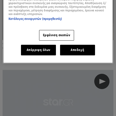
χαρακτηριστικών συσκευής για αναγνώριση ταυτότητας. Αποθήκευση ή/
και πρόσβαση στα δεδομένα μιας συσκευής. Εξατομικευμένη διαφήμιση
και περιεχόμενο, μέτρηση διαφήμισης και περιεχομένου, έρευνα κοινού
και ανάπτυξη υπηρεσιών.
Κατάλογος συνεργατών (προμηθευτές)
Εμφάνιση σκοπών
24.10.23, 10:36
Τσίμπημα οχιάς: «Ήταν σε κωματώδη
Απόρριψη όλων
Αποδοχή
κατάσταση, ο χρόνος ήταν εναντίον μας»