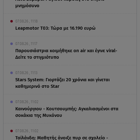
μνημόσυνο
07.08.26 , 11:18
Leapmotor T03: Τώρα με 16.190 ευρώ
07.08.26 , 11:17
Παρουσιάστρια κοιμήθηκε on air και έγινε viral-
Δείτε το στιγμιότυπο
07.08.26 , 11:13
Stars System: Γιορτάζει 20 χρόνια και γίνεται
καθημερινό στο Star
07.08.26 , 11:02
Καινούργιου - Κουτσουμπής: Αγκαλιασμένοι στα
σοκάκια της Μυκόνου
07.08.26 , 11:02
Ταϊλάνδη: Μαθητής άνοιξε πυρ σε σχολείο -