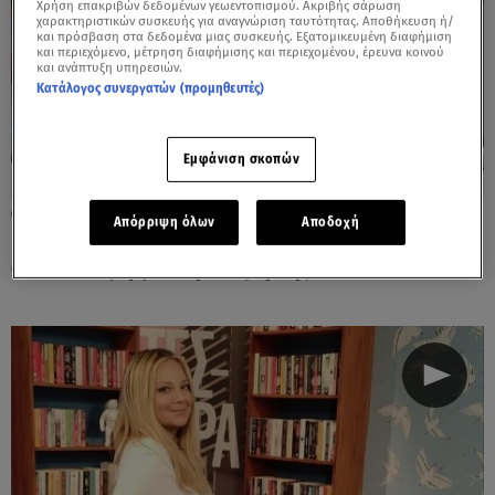
Χρήση επακριβών δεδομένων γεωεντοπισμού. Ακριβής σάρωση
χαρακτηριστικών συσκευής για αναγνώριση ταυτότητας. Αποθήκευση ή/
και πρόσβαση στα δεδομένα μιας συσκευής. Εξατομικευμένη διαφήμιση
και περιεχόμενο, μέτρηση διαφήμισης και περιεχομένου, έρευνα κοινού
και ανάπτυξη υπηρεσιών.
Κατάλογος συνεργατών (προμηθευτές)
Εμφάνιση σκοπών
26.06.24, 23:02
Απόρριψη όλων
Αποδοχή
Νάνσυ Ζαμπέτογλου: Φορτισμένη με την
αποκάλυψη για την κόρη της