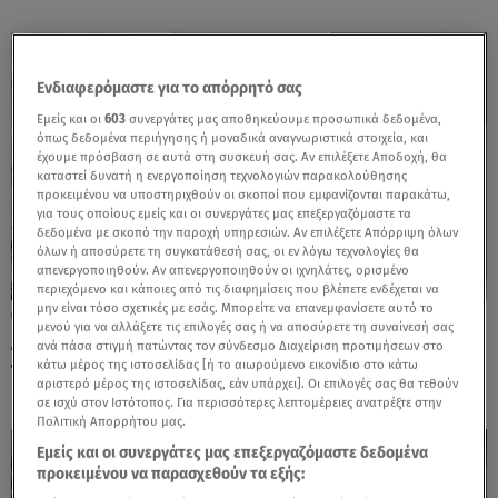
Ενδιαφερόμαστε για το απόρρητό σας
Εμείς και οι
603
συνεργάτες μας αποθηκεύουμε προσωπικά δεδομένα,
όπως δεδομένα περιήγησης ή μοναδικά αναγνωριστικά στοιχεία, και
έχουμε πρόσβαση σε αυτά στη συσκευή σας. Αν επιλέξετε Αποδοχή, θα
καταστεί δυνατή η ενεργοποίηση τεχνολογιών παρακολούθησης
προκειμένου να υποστηριχθούν οι σκοποί που εμφανίζονται παρακάτω,
για τους οποίους εμείς και οι συνεργάτες μας επεξεργαζόμαστε τα
δεδομένα με σκοπό την παροχή υπηρεσιών. Αν επιλέξετε Απόρριψη όλων
όλων ή αποσύρετε τη συγκατάθεσή σας, οι εν λόγω τεχνολογίες θα
απενεργοποιηθούν. Αν απενεργοποιηθούν οι ιχνηλάτες, ορισμένο
περιεχόμενο και κάποιες από τις διαφημίσεις που βλέπετε ενδέχεται να
μην είναι τόσο σχετικές με εσάς. Μπορείτε να επανεμφανίσετε αυτό το
07.08.24, 14:29
μενού για να αλλάξετε τις επιλογές σας ή να αποσύρετε τη συναίνεσή σας
Ζαμπέτογλου- Γαλακτερός: Το άλμπουμ
ανά πάσα στιγμή πατώντας τον σύνδεσμο Διαχείριση προτιμήσεων στο
των διακοπών με τα παιδιά στα Κύθηρα
κάτω μέρος της ιστοσελίδας [ή το αιωρούμενο εικονίδιο στο κάτω
αριστερό μέρος της ιστοσελίδας, εάν υπάρχει]. Οι επιλογές σας θα τεθούν
σε ισχύ στον Ιστότοπος. Για περισσότερες λεπτομέρειες ανατρέξτε στην
Πολιτική Απορρήτου μας.
Εμείς και οι συνεργάτες μας επεξεργαζόμαστε δεδομένα
προκειμένου να παρασχεθούν τα εξής: