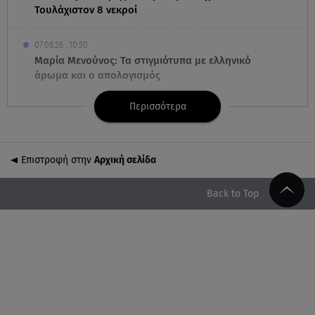
Τουλάχιστον 8 νεκροί
07.08.26 , 10:50
Μαρία Μενούνος: Τα στιγμιότυπα με ελληνικό
άρωμα και ο απολογισμός
Περισσότερα
07.08.26 , 10:24
Σέρρες: Νεκροί μητέρα και γιος σε τροχαίο - Βίντεο
ντοκούμεντο
Επιστροφή στην
Αρχική σελίδα
07.08.26 , 10:17
Έξαλλη με θαμώνα η Ιουλία Καλλιμάνη: «Εσένα σ’
Back to Top
αρέσει αυτό;»
07.08.26 , 10:05
DS N°7 ÉLYSÉE: Για τον πρόεδρο της Γαλλικής
Δημοκρατίας
07.08.26 , 10:00