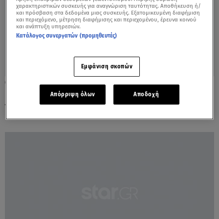
χαρακτηριστικών συσκευής για αναγνώριση ταυτότητας. Αποθήκευση ή/
και πρόσβαση στα δεδομένα μιας συσκευής. Εξατομικευμένη διαφήμιση
και περιεχόμενο, μέτρηση διαφήμισης και περιεχομένου, έρευνα κοινού
και ανάπτυξη υπηρεσιών.
Κατάλογος συνεργατών (προμηθευτές)
Εμφάνιση σκοπών
30.05.23, 18:36
Εκλογές: Στη μάχη και η Μαρέβα με
Απόρριψη όλων
Αποδοχή
γυναίκες της Δυτικής Αθήνας