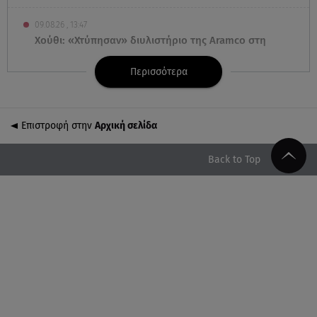
09.08.26 , 13:47
Χούθι: «Χτύπησαν» διυλιστήριο της Aramco στη
Σαουδική Αραβία
Περισσότερα
09.08.26 , 13:31
Μήλος: Ελικόπτερο προσγειώθηκε στο Σαρακήνικο
Επιστροφή στην
Αρχική σελίδα
09.08.26 , 13:30
Μαντόνα για Γουίλιαμ Όρμπιτ: «Η μουσική σου
Back to Top
μου έδωσε ένα μαγικό χαλί»
09.08.26 , 13:15
Σε Red Code και αύριο Αττική και 15 ακόμα
περιοχές - 400 φωτιές σε 10 μέρες
09.08.26 , 12:54
Βαλέρια Χοψονίδου: Βάφτισε τον γιο της στη
Βουλιαγμένη - Το όνομα που πήρε