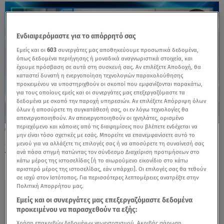
Ενδιαφερόμαστε για το απόρρητό σας
Εμείς και οι
603
συνεργάτες μας αποθηκεύουμε προσωπικά δεδομένα,
όπως δεδομένα περιήγησης ή μοναδικά αναγνωριστικά στοιχεία, και
έχουμε πρόσβαση σε αυτά στη συσκευή σας. Αν επιλέξετε Αποδοχή, θα
καταστεί δυνατή η ενεργοποίηση τεχνολογιών παρακολούθησης
προκειμένου να υποστηριχθούν οι σκοποί που εμφανίζονται παρακάτω,
για τους οποίους εμείς και οι συνεργάτες μας επεξεργαζόμαστε τα
δεδομένα με σκοπό την παροχή υπηρεσιών. Αν επιλέξετε Απόρριψη όλων
όλων ή αποσύρετε τη συγκατάθεσή σας, οι εν λόγω τεχνολογίες θα
απενεργοποιηθούν. Αν απενεργοποιηθούν οι ιχνηλάτες, ορισμένο
περιεχόμενο και κάποιες από τις διαφημίσεις που βλέπετε ενδέχεται να
08.03.24, 15:58
μην είναι τόσο σχετικές με εσάς. Μπορείτε να επανεμφανίσετε αυτό το
Μαρέβα Μητσοτάκη: «Να γιορτάζουμε τις
μενού για να αλλάξετε τις επιλογές σας ή να αποσύρετε τη συναίνεσή σας
νίκες των γυναικών»
ανά πάσα στιγμή πατώντας τον σύνδεσμο Διαχείριση προτιμήσεων στο
κάτω μέρος της ιστοσελίδας [ή το αιωρούμενο εικονίδιο στο κάτω
αριστερό μέρος της ιστοσελίδας, εάν υπάρχει]. Οι επιλογές σας θα τεθούν
σε ισχύ στον Ιστότοπος. Για περισσότερες λεπτομέρειες ανατρέξτε στην
Πολιτική Απορρήτου μας.
Εμείς και οι συνεργάτες μας επεξεργαζόμαστε δεδομένα
προκειμένου να παρασχεθούν τα εξής:
Χρήση επακριβών δεδομένων γεωεντοπισμού. Ακριβής σάρωση