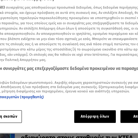
603
συνεργάτες μας αποθηκεύουμε προσωπικά δεδομένα, όπως δεδομένα περιήγησης
κά στοιχεία, και έχουμε πρόσβαση σε αυτά στη συσκευή σας. Αν επιλέξετε Αποδοχή, θ
νεργοποίηση τεχνολογιών παρακολούθησης προκειμένου να υποστηριχθούν οι σκοποί
ι παρακάτω, για τους οποίους εμείς και οι συνεργάτες μας επεξεργαζόμαστε τα δεδομέ
υπηρεσιών. Αν επιλέξετε Απόρριψη όλων όλων ή αποσύρετε τη συγκατάθεσή σας, οι ε
17.07.26, 19:10
 θα απενεργοποιηθούν. Αν απενεργοποιηθούν οι ιχνηλάτες, ορισμένο περιεχόμενο και κά
Έξοδος καλοκαιριού: 100.000 ταξιδιώτες
 που βλέπετε ενδέχεται να μην είναι τόσο σχετικές με εσάς. Μπορείτε να επανεμφανίσετ
φεύγουν από τον Πειραιά
ξετε τις επιλογές σας ή να αποσύρετε τη συναίνεσή σας ανά πάσα στιγμή πατώντας τον
προτιμήσεων στο κάτω μέρος της ιστοσελίδας [ή το αιωρούμενο εικονίδιο στο κάτω α
Πού καταγράφονται καθυστερήσεις
δας, εάν υπάρχει]. Οι επιλογές σας θα τεθούν σε ισχύ στον Ιστότοπος. Για περισσότερε
την Πολιτική Απορρήτου μας.
 οι συνεργάτες μας επεξεργαζόμαστε δεδομένα προκειμένου να παρασχ
ριβών δεδομένων γεωεντοπισμού. Ακριβής σάρωση χαρακτηριστικών συσκευής για αν
 Αποθήκευση ή/και πρόσβαση στα δεδομένα μιας συσκευής. Εξατομικευμένη διαφήμι
, μέτρηση διαφήμισης και περιεχομένου, έρευνα κοινού και ανάπτυξη υπηρεσιών.
συνεργατών (προμηθευτές)
η σκοπών
Απόρριψη όλων
Απ
08.04.26, 17:45
Πάσχα: Γεμάτα φεύγουν τα πλοία - Το