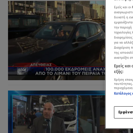
Εμείς και οι
αναγνωριστι
δυνατή η ε
εμφανίζοντα
την παροχή 
τεχνολογίες
διαφημίσεις
για να αλλά
Διαχείριση 
της ιστοσελί
ανατρέξτε σ
Εμείς και
εξής:
Χρήση επακ
ταυτότητας.
περιεχόμενο
Κατάλογος 
Εμφάνισ