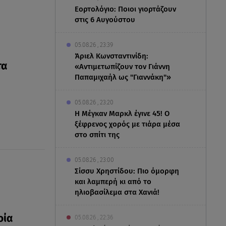
Εορτολόγιο: Ποιοι γιορτάζουν
στις 6 Αυγούστου
05.08.26 , 23:39
Άριελ Κωνσταντινίδη:
τα
«Αντιμετωπίζουν τον Γιάννη
Παπαμιχαήλ ως "Γιαννάκη"»
05.08.26 , 23:20
Η Μέγκαν Μαρκλ έγινε 45! Ο
ξέφρενος χορός με τιάρα μέσα
στο σπίτι της
05.08.26 , 23:00
Σίσσυ Χρηστίδου: Πιο όμορφη
και λαμπερή κι από το
ηλιοβασίλεμα στα Χανιά!
οία
05.08.26 , 22:36