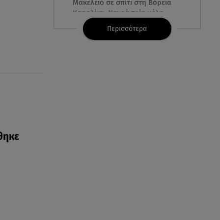
Μακελειό σε σπίτι στη Βόρεια
Καρολίνα: Νεκρά τρία μέλη
οικογένειας
Περισσότερα
05.08.26 , 22:35
Αλεξάνδρα Νίκα: Η... χρυσή ώρα
στο σκάφος με την καλύτερη
παρέα!
05.08.26 , 22:27
Πόρτο Ράφτη: Bίντεο
Ντοκουμέντο Από Το
Θανατηφόρο Τροχαίο
θηκε
05.08.26 , 22:19
Σαμοθράκη: «Μαμά νόμιζες ότι
δε θα σε ξαναδώ;» -Τα πρώτα
λόγια του 22χρονου
05.08.26 , 21:48