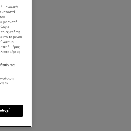
 ή μοναδικά
α καταστεί
 που
να με σκοπό
ν λόγω
ποιες από τις
ε αυτό το μενού
 σύνδεσμο
ριστερό μέρος
ς λεπτομέρειες
εθούν τα
αγνώριση
ση και
οδοχή