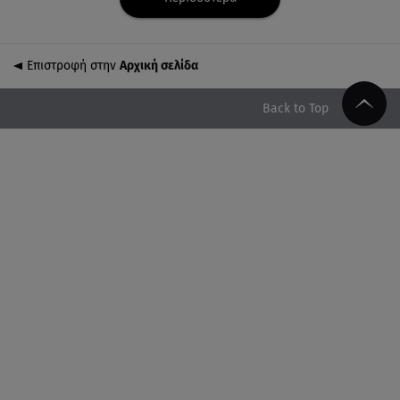
07.08.26 , 14:05
Μυστράς: «Τον έβαλα στον καταψύκτη γιατί ήθελα
να τον κρατήσω άφθαρτο»
Επιστροφή στην
Αρχική σελίδα
07.08.26 , 14:00
K-beauty blush: Τα viral ρουζ που υπόσχονται το
Back to Top
πολυπόθητο κορεάτικο glow
07.08.26 , 13:42
Παραλίες: Πάνω από 1.500 έλεγχοι - Στη μάχη
drones και νέες τεχνολογίες
07.08.26 , 13:33
Καινούργιου:Πένθος για συνεργάτιδά της «Θα μου
λείπεις πάντα και για πάντα»
07.08.26 , 13:16
Γιάννης Στάνκογλου: Δείτε τον έφηβο με μακριά
μαλλιά