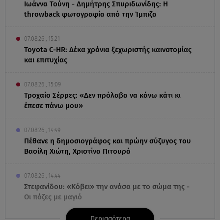
Ιωάννα Τούνη - Δημήτρης Σπυριδωνίδης: Η
throwback φωτογραφία από την Ίμπιζα
07.08.26 , 15:21
Toyota C-HR: Δέκα χρόνια ξεχωριστής καινοτομίας
και επιτυχίας
07.08.26 , 15:09
Τροχαίο Σέρρες: «Δεν πρόλαβα να κάνω κάτι κι
έπεσε πάνω μου»
07.08.26 , 14:49
Πέθανε η δημοσιογράφος και πρώην σύζυγος του
Βασίλη Χιώτη, Χριστίνα Πιτουρά
07.08.26 , 14:44
Στεφανίδου: «Κόβει» την ανάσα με το σώμα της -
Οι πόζες με μαγιό
Περισσότερα