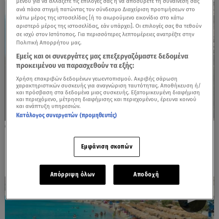
μενού για να αλλάξετε τις επιλογές σας ή να αποσύρετε τη συναίνεσή σας
ανά πάσα στιγμή πατώντας τον σύνδεσμο Διαχείριση προτιμήσεων στο
κάτω μέρος της ιστοσελίδας [ή το αιωρούμενο εικονίδιο στο κάτω
αριστερό μέρος της ιστοσελίδας, εάν υπάρχει]. Οι επιλογές σας θα τεθούν
σε ισχύ στον Ιστότοπος. Για περισσότερες λεπτομέρειες ανατρέξτε στην
Πολιτική Απορρήτου μας.
Εμείς και οι συνεργάτες μας επεξεργαζόμαστε δεδομένα
προκειμένου να παρασχεθούν τα εξής:
Χρήση επακριβών δεδομένων γεωεντοπισμού. Ακριβής σάρωση
χαρακτηριστικών συσκευής για αναγνώριση ταυτότητας. Αποθήκευση ή/
και πρόσβαση στα δεδομένα μιας συσκευής. Εξατομικευμένη διαφήμιση
και περιεχόμενο, μέτρηση διαφήμισης και περιεχομένου, έρευνα κοινού
και ανάπτυξη υπηρεσιών.
Κατάλογος συνεργατών (προμηθευτές)
14.05.26, 21:21
Γαλάζια Σημαία 2026: Αυτές είναι οι πιο
Εμφάνιση σκοπών
καθαρές παραλίες της Ελλάδας
Απόρριψη όλων
Αποδοχή