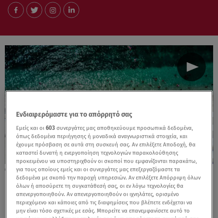
Ενδιαφερόμαστε για το απόρρητό σας
Εμείς και οι
603
συνεργάτες μας αποθηκεύουμε προσωπικά δεδομένα,
όπως δεδομένα περιήγησης ή μοναδικά αναγνωριστικά στοιχεία, και
έχουμε πρόσβαση σε αυτά στη συσκευή σας. Αν επιλέξετε Αποδοχή, θα
καταστεί δυνατή η ενεργοποίηση τεχνολογιών παρακολούθησης
προκειμένου να υποστηριχθούν οι σκοποί που εμφανίζονται παρακάτω,
για τους οποίους εμείς και οι συνεργάτες μας επεξεργαζόμαστε τα
15.05.26, 08:22
δεδομένα με σκοπό την παροχή υπηρεσιών. Αν επιλέξετε Απόρριψη όλων
Γαλάζιες Σημαίες 2026: Δείτε τις πιο
όλων ή αποσύρετε τη συγκατάθεσή σας, οι εν λόγω τεχνολογίες θα
καθαρές παραλίες της Αττικής
απενεργοποιηθούν. Αν απενεργοποιηθούν οι ιχνηλάτες, ορισμένο
περιεχόμενο και κάποιες από τις διαφημίσεις που βλέπετε ενδέχεται να
μην είναι τόσο σχετικές με εσάς. Μπορείτε να επανεμφανίσετε αυτό το