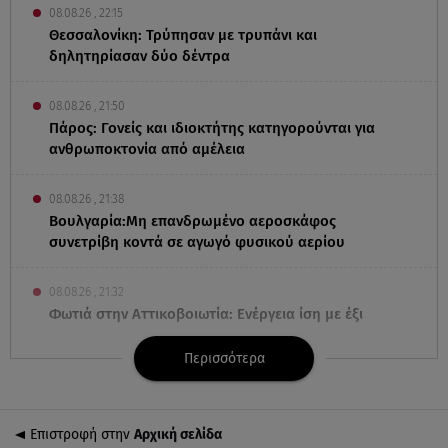
08.08.26 , 22:15
Θεσσαλονίκη: Τρύπησαν με τρυπάνι και
δηλητηρίασαν δύο δέντρα
08.08.26 , 21:50
Πάρος: Γονείς και ιδιοκτήτης κατηγορούνται για
ανθρωποκτονία από αμέλεια
08.08.26 , 21:38
Βουλγαρία:Μη επανδρωμένο αεροσκάφος
συνετρίβη κοντά σε αγωγό φυσικού αερίου
08.08.26 , 21:32
Φωτιά στην Αττικοβοιωτία: Ενέργεια ίση με έξι
ατομικές βόμβες
Περισσότερα
08.08.26 , 21:20
«Ισλαμικό ΝΑΤΟ»: Πώς επηρεάζεται η Ελλάδα από
τη νέα συμμαχία
Επιστροφή στην
Αρχική σελίδα