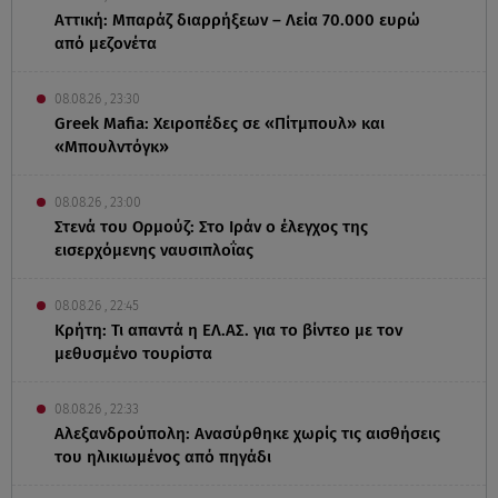
Αττική: Μπαράζ διαρρήξεων – Λεία 70.000 ευρώ
από μεζονέτα
08.08.26 , 23:30
Greek Mafia: Χειροπέδες σε «Πίτμπουλ» και
«Μπουλντόγκ»
08.08.26 , 23:00
Στενά του Ορμούζ: Στο Ιράν ο έλεγχος της
εισερχόμενης ναυσιπλοΐας
08.08.26 , 22:45
Κρήτη: Τι απαντά η ΕΛ.ΑΣ. για το βίντεο με τον
μεθυσμένο τουρίστα
08.08.26 , 22:33
Αλεξανδρούπολη: Ανασύρθηκε χωρίς τις αισθήσεις
του ηλικιωμένος από πηγάδι