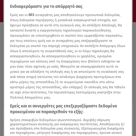
Ενδιαφερόμαστε για το απόρρητό σας
Εμείς και οι
603
συνεργάτες μας αποθηκεύουμε προσωπικά δεδομένα,
όπως δεδομένα περιήγησης ή μοναδικά αναγνωριστικά στοιχεία, και
έχουμε πρόσβαση σε αυτά στη συσκευή σας. Αν επιλέξετε Αποδοχή, θα
καταστεί δυνατή η ενεργοποίηση τεχνολογιών παρακολούθησης
προκειμένου να υποστηριχθούν οι σκοποί που εμφανίζονται παρακάτω,
για τους οποίους εμείς και οι συνεργάτες μας επεξεργαζόμαστε τα
δεδομένα με σκοπό την παροχή υπηρεσιών. Αν επιλέξετε Απόρριψη όλων
όλων ή αποσύρετε τη συγκατάθεσή σας, οι εν λόγω τεχνολογίες θα
απενεργοποιηθούν. Αν απενεργοποιηθούν οι ιχνηλάτες, ορισμένο
περιεχόμενο και κάποιες από τις διαφημίσεις που βλέπετε ενδέχεται να
μην είναι τόσο σχετικές με εσάς. Μπορείτε να επανεμφανίσετε αυτό το
μενού για να αλλάξετε τις επιλογές σας ή να αποσύρετε τη συναίνεσή σας
ανά πάσα στιγμή πατώντας τον σύνδεσμο Διαχείριση προτιμήσεων στο
κάτω μέρος της ιστοσελίδας [ή το αιωρούμενο εικονίδιο στο κάτω
αριστερό μέρος της ιστοσελίδας, εάν υπάρχει]. Οι επιλογές σας θα τεθούν
σε ισχύ στον Ιστότοπος. Για περισσότερες λεπτομέρειες ανατρέξτε στην
Πολιτική Απορρήτου μας.
Εμείς και οι συνεργάτες μας επεξεργαζόμαστε δεδομένα
17.08.21, 14:12
προκειμένου να παρασχεθούν τα εξής:
Ελένη Τσολάκη: Τα on air σχόλια για το
διαζύγιο Καραβάτου - Κατσούλη
Χρήση επακριβών δεδομένων γεωεντοπισμού. Ακριβής σάρωση
χαρακτηριστικών συσκευής για αναγνώριση ταυτότητας. Αποθήκευση ή/
και πρόσβαση στα δεδομένα μιας συσκευής. Εξατομικευμένη διαφήμιση
και περιεχόμενο, μέτρηση διαφήμισης και περιεχομένου, έρευνα κοινού