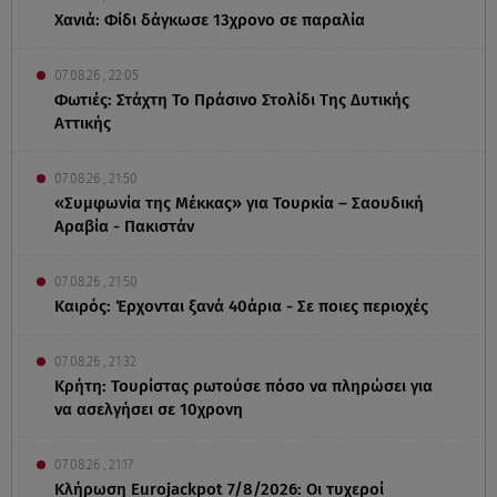
Χανιά: Φίδι δάγκωσε 13χρονο σε παραλία
07.08.26 , 22:05
Φωτιές: Στάχτη Το Πράσινο Στολίδι Της Δυτικής
Αττικής
07.08.26 , 21:50
«Συμφωνία της Μέκκας» για Τουρκία – Σαουδική
Αραβία - Πακιστάν
07.08.26 , 21:50
Καιρός: Έρχονται ξανά 40άρια - Σε ποιες περιοχές
07.08.26 , 21:32
Κρήτη: Τουρίστας ρωτούσε πόσο να πληρώσει για
να ασελγήσει σε 10χρονη
07.08.26 , 21:17
Κλήρωση Eurojackpot 7/8/2026: Οι τυχεροί