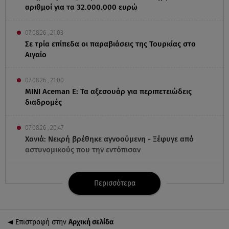
αριθμοί για τα 32.000.000 ευρώ
07.08.26 , 21:03
Σε τρία επίπεδα οι παραβιάσεις της Τουρκίας στο
Αιγαίο
07.08.26 , 21:00
MINI Aceman E: Τα αξεσουάρ για περιπετειώδεις
διαδρομές
07.08.26 , 20:47
Χανιά: Νεκρή βρέθηκε αγνοούμενη - Ξέφυγε από
αστυνομικούς που την εντόπισαν
07.08.26 , 20:18
Περισσότερα
Μυστράς: Κρίσιμος για το κατηγορητήριο ο χρόνος
θανάτου του 90χρονου
Επιστροφή στην
Αρχική σελίδα
07.08.26 , 20:13