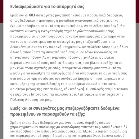
Ενδιαφερόμαστε για το απόρρητό σας
Εμείς και οι
603
συνεργάτες μας αποθηκεύουμε προσωπικά δεδομένα,
όπως δεδομένα περιήγησης ή μοναδικά αναγνωριστικά στοιχεία, και
έχουμε πρόσβαση σε αυτά στη συσκευή σας. Αν επιλέξετε Αποδοχή, θα
καταστεί δυνατή η ενεργοποίηση τεχνολογιών παρακολούθησης
προκειμένου να υποστηριχθούν οι σκοποί που εμφανίζονται παρακάτω,
για τους οποίους εμείς και οι συνεργάτες μας επεξεργαζόμαστε τα
δεδομένα με σκοπό την παροχή υπηρεσιών. Αν επιλέξετε Απόρριψη όλων
όλων ή αποσύρετε τη συγκατάθεσή σας, οι εν λόγω τεχνολογίες θα
απενεργοποιηθούν. Αν απενεργοποιηθούν οι ιχνηλάτες, ορισμένο
περιεχόμενο και κάποιες από τις διαφημίσεις που βλέπετε ενδέχεται να
μην είναι τόσο σχετικές με εσάς. Μπορείτε να επανεμφανίσετε αυτό το
μενού για να αλλάξετε τις επιλογές σας ή να αποσύρετε τη συναίνεσή σας
ανά πάσα στιγμή πατώντας τον σύνδεσμο Διαχείριση προτιμήσεων στο
κάτω μέρος της ιστοσελίδας [ή το αιωρούμενο εικονίδιο στο κάτω
αριστερό μέρος της ιστοσελίδας, εάν υπάρχει]. Οι επιλογές σας θα τεθούν
σε ισχύ στον Ιστότοπος. Για περισσότερες λεπτομέρειες ανατρέξτε στην
Πολιτική Απορρήτου μας.
Εμείς και οι συνεργάτες μας επεξεργαζόμαστε δεδομένα
26.04.22, 21:15
προκειμένου να παρασχεθούν τα εξής:
Automotoretrò: Αποκαλύπτει τέσσερα
σπάνια αυτοκίνητα από το 1972
Χρήση επακριβών δεδομένων γεωεντοπισμού. Ακριβής σάρωση
χαρακτηριστικών συσκευής για αναγνώριση ταυτότητας. Αποθήκευση ή/
και πρόσβαση στα δεδομένα μιας συσκευής. Εξατομικευμένη διαφήμιση
και περιεχόμενο, μέτρηση διαφήμισης και περιεχομένου, έρευνα κοινού