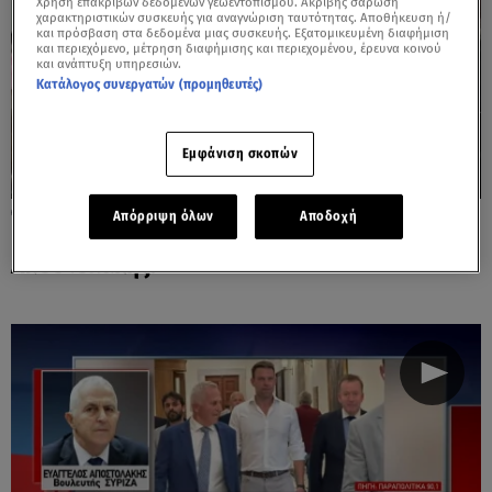
Χρήση επακριβών δεδομένων γεωεντοπισμού. Ακριβής σάρωση
χαρακτηριστικών συσκευής για αναγνώριση ταυτότητας. Αποθήκευση ή/
και πρόσβαση στα δεδομένα μιας συσκευής. Εξατομικευμένη διαφήμιση
και περιεχόμενο, μέτρηση διαφήμισης και περιεχομένου, έρευνα κοινού
και ανάπτυξη υπηρεσιών.
Κατάλογος συνεργατών (προμηθευτές)
Εμφάνιση σκοπών
28.11.24, 19:52
Απόρριψη όλων
Αποδοχή
Έφυγε από τον ΣΥΡΙΖΑ και ο Ευάγγελος
Αποστολάκης!