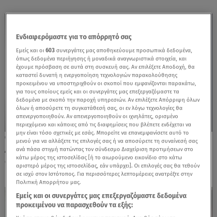
Ενδιαφερόμαστε για το απόρρητό σας
Εμείς και οι
603
συνεργάτες μας αποθηκεύουμε προσωπικά δεδομένα,
όπως δεδομένα περιήγησης ή μοναδικά αναγνωριστικά στοιχεία, και
έχουμε πρόσβαση σε αυτά στη συσκευή σας. Αν επιλέξετε Αποδοχή, θα
καταστεί δυνατή η ενεργοποίηση τεχνολογιών παρακολούθησης
προκειμένου να υποστηριχθούν οι σκοποί που εμφανίζονται παρακάτω,
για τους οποίους εμείς και οι συνεργάτες μας επεξεργαζόμαστε τα
δεδομένα με σκοπό την παροχή υπηρεσιών. Αν επιλέξετε Απόρριψη όλων
όλων ή αποσύρετε τη συγκατάθεσή σας, οι εν λόγω τεχνολογίες θα
απενεργοποιηθούν. Αν απενεργοποιηθούν οι ιχνηλάτες, ορισμένο
περιεχόμενο και κάποιες από τις διαφημίσεις που βλέπετε ενδέχεται να
μην είναι τόσο σχετικές με εσάς. Μπορείτε να επανεμφανίσετε αυτό το
29.11.24, 17:29
μενού για να αλλάξετε τις επιλογές σας ή να αποσύρετε τη συναίνεσή σας
Αποχώρησε και επισήμως ο Αποστολάκης
ανά πάσα στιγμή πατώντας τον σύνδεσμο Διαχείριση προτιμήσεων στο
κάτω μέρος της ιστοσελίδας [ή το αιωρούμενο εικονίδιο στο κάτω
από τον ΣΥΡΙΖΑ
αριστερό μέρος της ιστοσελίδας, εάν υπάρχει]. Οι επιλογές σας θα τεθούν
σε ισχύ στον Ιστότοπος. Για περισσότερες λεπτομέρειες ανατρέξτε στην
Πολιτική Απορρήτου μας.
Εμείς και οι συνεργάτες μας επεξεργαζόμαστε δεδομένα
προκειμένου να παρασχεθούν τα εξής: