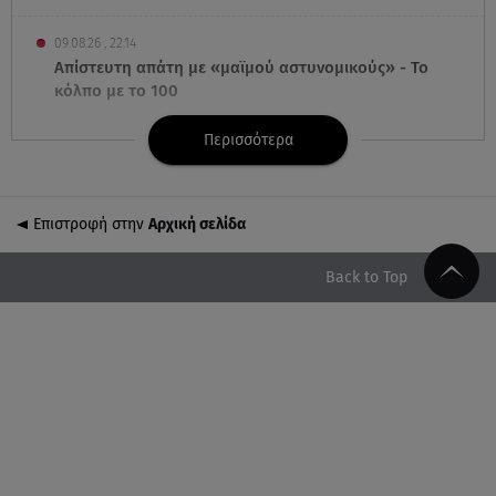
09.08.26 , 22:14
Απίστευτη απάτη με «μαϊμού αστυνομικούς» - Το
κόλπο με το 100
Περισσότερα
09.08.26 , 21:24
Πέθανε ο σπουδαίος ηθοποιός Νίκος
Καλογερόπουλος
Επιστροφή στην
Αρχική σελίδα
09.08.26 , 21:11
Μεγάλη φωτιά στο Μουζάκι Ηλείας - Επιχειρούν
Back to Top
105 πυροσβέστες και 9 εναέρια
09.08.26 , 20:59
Σκιάθος: 15χρονος καταγγέλλει 17χρονο για βιασμό
και εκβιασμό
09.08.26 , 20:35
Drone εξερράγη κοντά σε αγωγό φυσικού αερίου