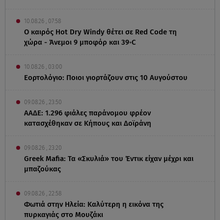
10.08.26 , 07:58
Ο καιρός Hot Dry Windy θέτει σε Red Code τη
χώρα - Άνεμοι 9 μποφόρ και 39◦C
10.08.26 , 03:00
Εορτολόγιο: Ποιοι γιορτάζουν στις 10 Αυγούστου
09.08.26 , 23:50
ΑΑΔΕ: 1.296 φιάλες παράνομου φρέον
κατασχέθηκαν σε Κήπους και Δοϊράνη
09.08.26 , 23:20
Greek Mafia: Τα «Σκυλιά» του Έντικ είχαν μέχρι και
μπαζούκας
09.08.26 , 22:58
Φωτιά στην Ηλεία: Καλύτερη η εικόνα της
πυρκαγιάς στο Μουζάκι