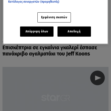
Κατάλογος συνεργατών (προμηθευτές)
Εμφάνιση σκοπών
Απόρριψη όλων
Αποδοχή
20.02.23, 14:34
Επισκέπτρια σε εγκαίνια γκαλερί έσπασε
πανάκριβο αγαλματάκι του Jeff Koons