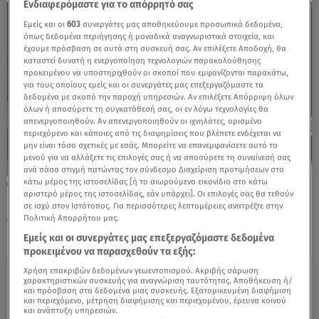
Ενδιαφερόμαστε για το απόρρητό σας
Εμείς και οι
603
συνεργάτες μας αποθηκεύουμε προσωπικά δεδομένα,
όπως δεδομένα περιήγησης ή μοναδικά αναγνωριστικά στοιχεία, και
έχουμε πρόσβαση σε αυτά στη συσκευή σας. Αν επιλέξετε Αποδοχή, θα
καταστεί δυνατή η ενεργοποίηση τεχνολογιών παρακολούθησης
προκειμένου να υποστηριχθούν οι σκοποί που εμφανίζονται παρακάτω,
για τους οποίους εμείς και οι συνεργάτες μας επεξεργαζόμαστε τα
δεδομένα με σκοπό την παροχή υπηρεσιών. Αν επιλέξετε Απόρριψη όλων
όλων ή αποσύρετε τη συγκατάθεσή σας, οι εν λόγω τεχνολογίες θα
απενεργοποιηθούν. Αν απενεργοποιηθούν οι ιχνηλάτες, ορισμένο
περιεχόμενο και κάποιες από τις διαφημίσεις που βλέπετε ενδέχεται να
μην είναι τόσο σχετικές με εσάς. Μπορείτε να επανεμφανίσετε αυτό το
μενού για να αλλάξετε τις επιλογές σας ή να αποσύρετε τη συναίνεσή σας
ανά πάσα στιγμή πατώντας τον σύνδεσμο Διαχείριση προτιμήσεων στο
κάτω μέρος της ιστοσελίδας [ή το αιωρούμενο εικονίδιο στο κάτω
19.05.26, 13:33
αριστερό μέρος της ιστοσελίδας, εάν υπάρχει]. Οι επιλογές σας θα τεθούν
Η Chanel μετατρέπει το σκάκι σε ένα
σε ισχύ στον Ιστότοπος. Για περισσότερες λεπτομέρειες ανατρέξτε στην
συλλεκτικό έργο τέχνης
Πολιτική Απορρήτου μας.
Εμείς και οι συνεργάτες μας επεξεργαζόμαστε δεδομένα
προκειμένου να παρασχεθούν τα εξής:
Χρήση επακριβών δεδομένων γεωεντοπισμού. Ακριβής σάρωση
χαρακτηριστικών συσκευής για αναγνώριση ταυτότητας. Αποθήκευση ή/
και πρόσβαση στα δεδομένα μιας συσκευής. Εξατομικευμένη διαφήμιση
και περιεχόμενο, μέτρηση διαφήμισης και περιεχομένου, έρευνα κοινού
και ανάπτυξη υπηρεσιών.