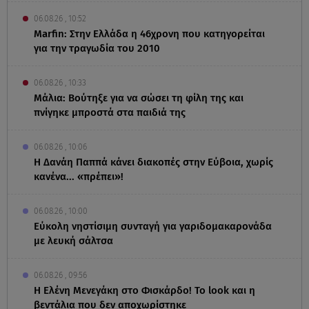
06.08.26 , 10:52
Marfin: Στην Ελλάδα η 46χρονη που κατηγορείται
για την τραγωδία του 2010
06.08.26 , 10:33
Μάλια: Βούτηξε για να σώσει τη φίλη της και
πνίγηκε μπροστά στα παιδιά της
06.08.26 , 10:06
Η Δανάη Παππά κάνει διακοπές στην Εύβοια, χωρίς
κανένα... «πρέπει»!
06.08.26 , 10:00
Eύκολη νηστίσιμη συνταγή για γαριδομακαρονάδα
με λευκή σάλτσα
06.08.26 , 09:56
Η Ελένη Μενεγάκη στο Φισκάρδο! Το look και η
βεντάλια που δεν αποχωρίστηκε