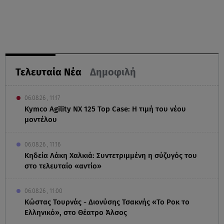
Τελευταία Νέα
Δημοφιλή
06.08.26 , 11:17
Kymco Agility NX 125 Τοp Case: Η τιμή του νέου
μοντέλου
06.08.26 , 11:16
Κηδεία Λάκη Χαλκιά: Συντετριμμένη η σύζυγός του
στο τελευταίο «αντίο»
06.08.26 , 11:00
Κώστας Τουρνάς - Διονύσης Τσακνής «Το Ροκ το
Ελληνικό», στο Θέατρο Άλσος