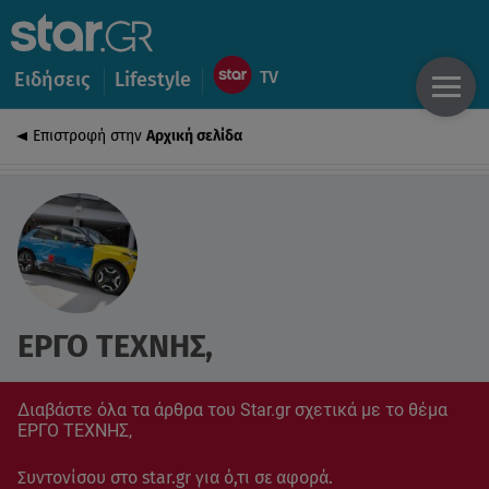
Ειδήσεις
Lifestyle
Επιστροφή στην
Αρχική σελίδα
ΕΡΓΟ ΤΕΧΝΗΣ,
Διαβάστε όλα τα άρθρα του Star.gr σχετικά με το θέμα
ΕΡΓΟ ΤΕΧΝΗΣ,
Συντονίσου στο star.gr για ό,τι σε αφορά.