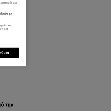
ς λεπτομέρειες
εθούν τα
αγνώριση
ση και
οδοχή
πό την