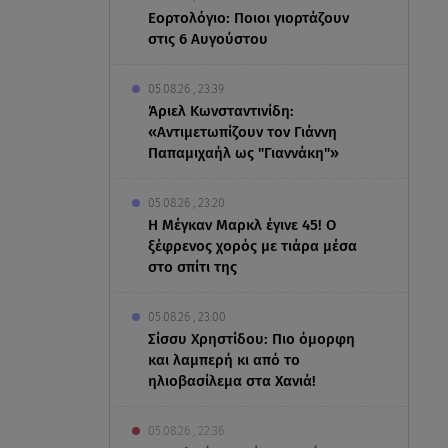
Εορτολόγιο: Ποιοι γιορτάζουν
στις 6 Αυγούστου
05.08.26 , 23:39
Άριελ Κωνσταντινίδη:
«Αντιμετωπίζουν τον Γιάννη
Παπαμιχαήλ ως "Γιαννάκη"»
05.08.26 , 23:20
Η Μέγκαν Μαρκλ έγινε 45! Ο
ξέφρενος χορός με τιάρα μέσα
στο σπίτι της
05.08.26 , 23:00
Σίσσυ Χρηστίδου: Πιο όμορφη
και λαμπερή κι από το
ηλιοβασίλεμα στα Χανιά!
05.08.26 , 22:36