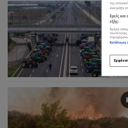
της ιστοσελί
ανατρέξτε σ
Εμείς και
εξής:
Χρήση επακ
ταυτότητας.
περιεχόμενο
Κατάλογος 
Εμφάνισ