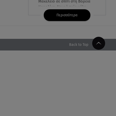
Μακελειό σε σπίτι στη Βόρεια
Καρολίνα: Νεκρά τρία μέλη
οικογένειας
Περισσότερα
05.08.26 , 22:35
Αλεξάνδρα Νίκα: Η... χρυσή ώρα
στο σκάφος με την καλύτερη
παρέα!
Back to Top
05.08.26 , 22:27
Πόρτο Ράφτη: Bίντεο
Ντοκουμέντο Από Το
Θανατηφόρο Τροχαίο
05.08.26 , 22:19
Σαμοθράκη: «Μαμά νόμιζες ότι
δε θα σε ξαναδώ;» -Τα πρώτα
λόγια του 22χρονου
05.08.26 , 21:48