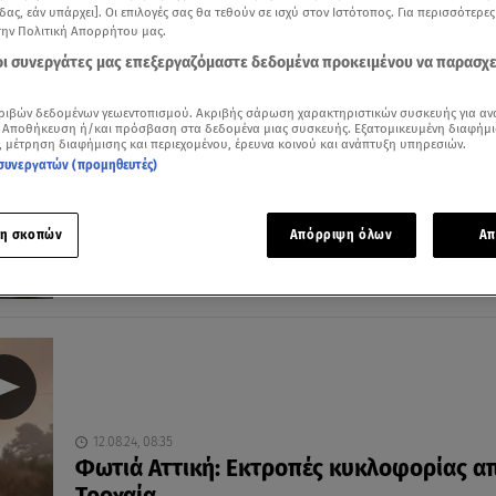
δας, εάν υπάρχει]. Οι επιλογές σας θα τεθούν σε ισχύ στον Ιστότοπος. Για περισσότερε
την Πολιτική Απορρήτου μας.
 οι συνεργάτες μας επεξεργαζόμαστε δεδομένα προκειμένου να παρασχ
22.12.25, 17:57
ριβών δεδομένων γεωεντοπισμού. Ακριβής σάρωση χαρακτηριστικών συσκευής για αν
Πηγές ΕΛΑΣ: Επιβεβλημένη η εκτροπή
 Αποθήκευση ή/και πρόσβαση στα δεδομένα μιας συσκευής. Εξατομικευμένη διαφήμι
, μέτρηση διαφήμισης και περιεχομένου, έρευνα κοινού και ανάπτυξη υπηρεσιών.
κυκλοφορίας στα μπλόκα
συνεργατών (προμηθευτές)
«Η παρουσία τρακτέρ στο οδόστρωμα δημιουργεί
επικίνδυνες συνθήκες»
η σκοπών
Απόρριψη όλων
Απ
12.08.24, 08:35
Φωτιά Αττική: Εκτροπές κυκλοφορίας α