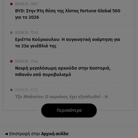
08.08.26 , 18:51
BYD: Στην 91η θέση της λίστας Fortune Global 500
για το 2026
08.08.26 , 17:45
Εριέττα Κούρκουλου: Η συγκινητική ανάρτηση για
τα 33α γενέθλιά της
08.08.26 , 17:44
Νεκρή μεγαλόσωμη αρκούδα στην Καστοριά,
πιθανόν από πυροβολισμό
08.08.26 , 17:32
Τζο Μπάιντεν: Ο καρκίνος έχει εξαπλωθεί - Η
ανακοίνωση του γιου του
Περισσότερα
08.08.26 , 17:20
Ανδρομάχη: «Είσαι το φως στη ζωή μου» – Η νέα
ανάρτηση με τον γιο της
Επιστροφή στην
Αρχική σελίδα