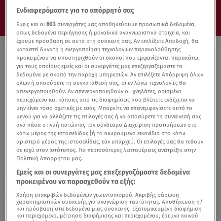
Ενδιαφερόμαστε για το απόρρητό σας
Εμείς και οι
603
συνεργάτες μας αποθηκεύουμε προσωπικά δεδομένα,
όπως δεδομένα περιήγησης ή μοναδικά αναγνωριστικά στοιχεία, και
έχουμε πρόσβαση σε αυτά στη συσκευή σας. Αν επιλέξετε Αποδοχή, θα
καταστεί δυνατή η ενεργοποίηση τεχνολογιών παρακολούθησης
προκειμένου να υποστηριχθούν οι σκοποί που εμφανίζονται παρακάτω,
για τους οποίους εμείς και οι συνεργάτες μας επεξεργαζόμαστε τα
δεδομένα με σκοπό την παροχή υπηρεσιών. Αν επιλέξετε Απόρριψη όλων
όλων ή αποσύρετε τη συγκατάθεσή σας, οι εν λόγω τεχνολογίες θα
απενεργοποιηθούν. Αν απενεργοποιηθούν οι ιχνηλάτες, ορισμένο
περιεχόμενο και κάποιες από τις διαφημίσεις που βλέπετε ενδέχεται να
μην είναι τόσο σχετικές με εσάς. Μπορείτε να επανεμφανίσετε αυτό το
μενού για να αλλάξετε τις επιλογές σας ή να αποσύρετε τη συναίνεσή σας
ανά πάσα στιγμή πατώντας τον σύνδεσμο Διαχείριση προτιμήσεων στο
κάτω μέρος της ιστοσελίδας [ή το αιωρούμενο εικονίδιο στο κάτω
αριστερό μέρος της ιστοσελίδας, εάν υπάρχει]. Οι επιλογές σας θα τεθούν
σε ισχύ στον Ιστότοπος. Για περισσότερες λεπτομέρειες ανατρέξτε στην
Πολιτική Απορρήτου μας.
Εμείς και οι συνεργάτες μας επεξεργαζόμαστε δεδομένα
07.03.22, 18:40
προκειμένου να παρασχεθούν τα εξής:
Shopping star: «Εκθαμβωτική σε δείπνο με
τον πρώην σύζυγό μου»
Χρήση επακριβών δεδομένων γεωεντοπισμού. Ακριβής σάρωση
χαρακτηριστικών συσκευής για αναγνώριση ταυτότητας. Αποθήκευση ή/
και πρόσβαση στα δεδομένα μιας συσκευής. Εξατομικευμένη διαφήμιση
και περιεχόμενο, μέτρηση διαφήμισης και περιεχομένου, έρευνα κοινού