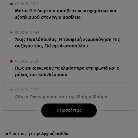
06.08.26 , 21:07
Motor Oil: Δωρεά πυροσβεστικών οχημάτων και
εξοπλισμού στον Άγιο Βασίλειο
06.08.26 , 20:49
Άκης Παυλόπουλος: Η τρυφερή εξομολόγηση της
συζύγου του, Ελένης Φωτοπούλου
06.08.26 , 20:25
Πώς επικοινωνούν τα ελικόπτερα στη φωτιά και ο
ρόλος του «συνδέσμου»
06.08.26 , 20:16
Αθηνά Οικονομάκου από την Μπόρα Μπόρα:
«Έσκασε όλη η κούραση του χειμώνα»
Περισσότερα
06.08.26 , 20:04
Σαμοθράκη: Συγκλονιστική διάσωση 15χρονης από
δύσβατο φαράγγι
Επιστροφή στην
Αρχική σελίδα