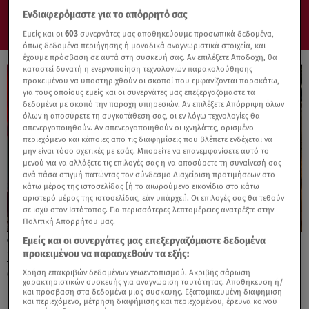
Ενδιαφερόμαστε για το απόρρητό σας
Εμείς και οι
603
συνεργάτες μας αποθηκεύουμε προσωπικά δεδομένα,
όπως δεδομένα περιήγησης ή μοναδικά αναγνωριστικά στοιχεία, και
έχουμε πρόσβαση σε αυτά στη συσκευή σας. Αν επιλέξετε Αποδοχή, θα
καταστεί δυνατή η ενεργοποίηση τεχνολογιών παρακολούθησης
προκειμένου να υποστηριχθούν οι σκοποί που εμφανίζονται παρακάτω,
για τους οποίους εμείς και οι συνεργάτες μας επεξεργαζόμαστε τα
δεδομένα με σκοπό την παροχή υπηρεσιών. Αν επιλέξετε Απόρριψη όλων
όλων ή αποσύρετε τη συγκατάθεσή σας, οι εν λόγω τεχνολογίες θα
απενεργοποιηθούν. Αν απενεργοποιηθούν οι ιχνηλάτες, ορισμένο
περιεχόμενο και κάποιες από τις διαφημίσεις που βλέπετε ενδέχεται να
μην είναι τόσο σχετικές με εσάς. Μπορείτε να επανεμφανίσετε αυτό το
μενού για να αλλάξετε τις επιλογές σας ή να αποσύρετε τη συναίνεσή σας
ανά πάσα στιγμή πατώντας τον σύνδεσμο Διαχείριση προτιμήσεων στο
κάτω μέρος της ιστοσελίδας [ή το αιωρούμενο εικονίδιο στο κάτω
αριστερό μέρος της ιστοσελίδας, εάν υπάρχει]. Οι επιλογές σας θα τεθούν
σε ισχύ στον Ιστότοπος. Για περισσότερες λεπτομέρειες ανατρέξτε στην
Πολιτική Απορρήτου μας.
Εμείς και οι συνεργάτες μας επεξεργαζόμαστε δεδομένα
15.06.26, 09:39
προκειμένου να παρασχεθούν τα εξής:
Χρήστος Αποστολόπουλος - Εβίνα Τσακίρη:
Ο λαμπερός γάμος τους στο Λαγονήσι
Χρήση επακριβών δεδομένων γεωεντοπισμού. Ακριβής σάρωση
χαρακτηριστικών συσκευής για αναγνώριση ταυτότητας. Αποθήκευση ή/
και πρόσβαση στα δεδομένα μιας συσκευής. Εξατομικευμένη διαφήμιση
και περιεχόμενο, μέτρηση διαφήμισης και περιεχομένου, έρευνα κοινού