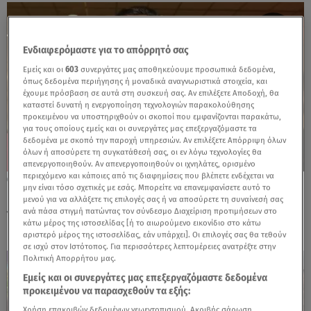
Ενδιαφερόμαστε για το απόρρητό σας
Εμείς και οι
603
συνεργάτες μας αποθηκεύουμε προσωπικά δεδομένα,
όπως δεδομένα περιήγησης ή μοναδικά αναγνωριστικά στοιχεία, και
έχουμε πρόσβαση σε αυτά στη συσκευή σας. Αν επιλέξετε Αποδοχή, θα
καταστεί δυνατή η ενεργοποίηση τεχνολογιών παρακολούθησης
προκειμένου να υποστηριχθούν οι σκοποί που εμφανίζονται παρακάτω,
για τους οποίους εμείς και οι συνεργάτες μας επεξεργαζόμαστε τα
δεδομένα με σκοπό την παροχή υπηρεσιών. Αν επιλέξετε Απόρριψη όλων
όλων ή αποσύρετε τη συγκατάθεσή σας, οι εν λόγω τεχνολογίες θα
απενεργοποιηθούν. Αν απενεργοποιηθούν οι ιχνηλάτες, ορισμένο
περιεχόμενο και κάποιες από τις διαφημίσεις που βλέπετε ενδέχεται να
18.05.26, 14:47
μην είναι τόσο σχετικές με εσάς. Μπορείτε να επανεμφανίσετε αυτό το
Γιώργος Καπουτζίδης: «Είναι μια δικαίωση
μενού για να αλλάξετε τις επιλογές σας ή να αποσύρετε τη συναίνεσή σας
για τον Δημήτρη Κοντόπουλο»
ανά πάσα στιγμή πατώντας τον σύνδεσμο Διαχείριση προτιμήσεων στο
κάτω μέρος της ιστοσελίδας [ή το αιωρούμενο εικονίδιο στο κάτω
αριστερό μέρος της ιστοσελίδας, εάν υπάρχει]. Οι επιλογές σας θα τεθούν
σε ισχύ στον Ιστότοπος. Για περισσότερες λεπτομέρειες ανατρέξτε στην
Πολιτική Απορρήτου μας.
Εμείς και οι συνεργάτες μας επεξεργαζόμαστε δεδομένα
προκειμένου να παρασχεθούν τα εξής:
Χρήση επακριβών δεδομένων γεωεντοπισμού. Ακριβής σάρωση