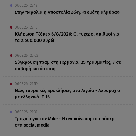
06.08.26 , 22:12
Στην παραλία η Αποστολία Ζώη: «Γεμάτη αλμύρα»
06.08.26 , 22:10
Κλήρωση Τζόκερ 6/8/2026: Οι τυχεροί αριθμοί για
τα 2.500.000 ευρώ
06.08.26 , 22:02
Σύγκρουση τραμ στη Γερμανία: 25 τραυματίες, 7 σε
σοβαρή κατάσταση
06.08.26 , 21:59
Νέες τουρκικές προκλήσεις στο Αιγαίο - Αερομαχία
με ελληνικά F-16
06.08.26 , 21:31
Τροχαίο για τον Mike - Η ανακοίνωση του ράπερ
στα social media