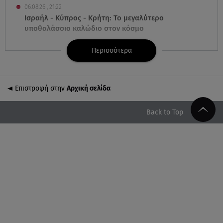
06.08.26 , 21:22
Ισραήλ - Κύπρος - Κρήτη: Το μεγαλύτερο
υποθαλάσσιο καλώδιο στον κόσμο
Περισσότερα
06.08.26 , 21:07
Motor Oil: Δωρεά πυροσβεστικών οχημάτων και
εξοπλισμού στον Άγιο Βασίλειο
Επιστροφή στην
Αρχική σελίδα
06.08.26 , 20:49
Άκης Παυλόπουλος: Η τρυφερή εξομολόγηση της
Back to Top
συζύγου του, Ελένης Φωτοπούλου
06.08.26 , 20:25
Πώς επικοινωνούν τα ελικόπτερα στη φωτιά και ο
ρόλος του «συνδέσμου»
06.08.26 , 20:16
Αθηνά Οικονομάκου από την Μπόρα Μπόρα:
«Έσκασε όλη η κούραση του χειμώνα»