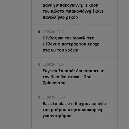
Δανάη Μπακογιάννη: Η κόρη
του Κώστα Μπακογιάννη έκανε
πανελλήνιο ρεκόρ
08.08.26 , 16:45
Πένθος για τον Λιονέλ Μέσι -
Πέθανε ο πατέρας του Χόρχε
στα 68 του χρόνια
08.08.26 , 16:07
Ευγενία Σαμαρά: Διακοπάρει με
τον Νίκο Μουτσινά - Πού
βρίσκονται;
08.08.26 , 16:00
Back to black: η διαχρονική αξία
του μαύρου στην καλοκαιρινή
γκαρνταρόμπα