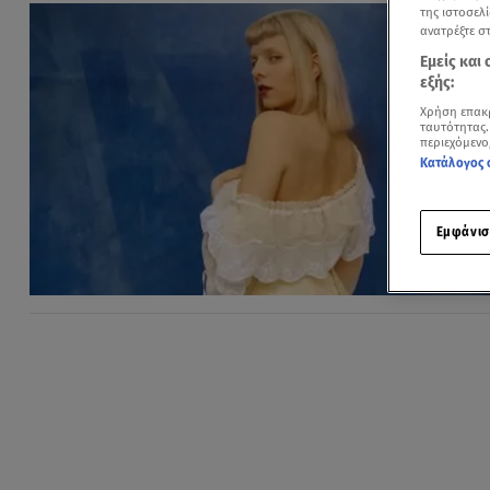
της ιστοσελί
ανατρέξτε σ
Εμείς και
εξής:
Χρήση επακ
ταυτότητας.
περιεχόμενο
Κατάλογος 
Εμφάνισ