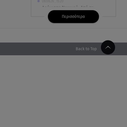
08.08.26 , 15:20
Δούκισσα Νομικού: Από τη
Μύκονο «πετάχτηκε» στη
Περισσότερα
Γαλλική Πολυνησία!
08.08.26 , 15:01
Λυκαβηττός: Σε 57χρονη
γυναίκα ανήκει η σορός που
Back to Top
βρέθηκε σε σπηλιά
08.08.26 , 14:50
Κατερίνα Καινούργιου: Η Πάρος
και το cool φορμάκι της
κορούλας της!
08.08.26 , 14:25
Καιρός: Σε πορτοκαλί
συναγερμό η χώρα για φωτιές
τα επόμενα 24ωρα