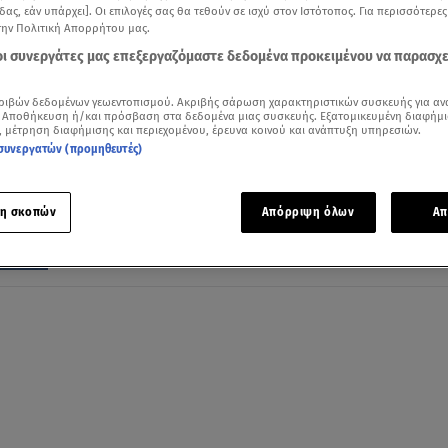
δας, εάν υπάρχει]. Οι επιλογές σας θα τεθούν σε ισχύ στον Ιστότοπος. Για περισσότερε
την Πολιτική Απορρήτου μας.
 οι συνεργάτες μας επεξεργαζόμαστε δεδομένα προκειμένου να παρασχ
26.02.25, 12:16
ριβών δεδομένων γεωεντοπισμού. Ακριβής σάρωση χαρακτηριστικών συσκευής για αν
 Αποθήκευση ή/και πρόσβαση στα δεδομένα μιας συσκευής. Εξατομικευμένη διαφήμι
Release Athens 2025: Έρχονται AURORA 
, μέτρηση διαφήμισης και περιεχομένου, έρευνα κοινού και ανάπτυξη υπηρεσιών.
Klangphonics στην πλατεία Νερού
συνεργατών (προμηθευτές)
Για πρώτη φορά στην Ελλάδα την Παρασκευή 11 Ιουλίο
η σκοπών
Απόρριψη όλων
Απ