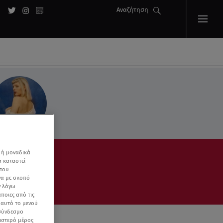
Αναζήτηση
 ή μοναδικά
α καταστεί
 που
να με σκοπό
ν λόγω
ποιες από τις
ε αυτό το μενού
 σύνδεσμο
ριστερό μέρος