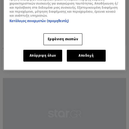
χαρακτηριστικών συσκευής για αναγνώριση ταυτότητας. Αποθήκευση ή/
και πρόσβαση στα δεδομένα μιας συσκευής. Εξατομικευμένη διαφήμιση
και περιεχόμενο, μέτρηση διαφήμισης και περιεχομένου, έρευνα κοινού
και ανάπτυξη υπηρεσιών.
Κατάλογος συνεργατών (προμηθευτές)
Εμφάνιση σκοπών
26.12.21, 18:27
Γιατί οι ευαίσθητοι άνθρωποι γίνονται
Απόρριψη όλων
Αποδοχή
καλύτεροι σύντροφοι