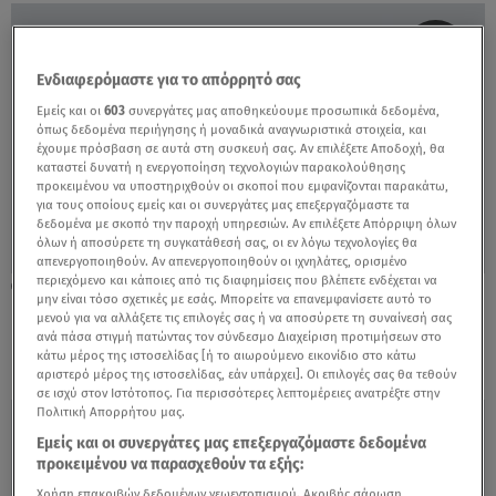
Ενδιαφερόμαστε για το απόρρητό σας
Εμείς και οι
603
συνεργάτες μας αποθηκεύουμε προσωπικά δεδομένα,
όπως δεδομένα περιήγησης ή μοναδικά αναγνωριστικά στοιχεία, και
έχουμε πρόσβαση σε αυτά στη συσκευή σας. Αν επιλέξετε Αποδοχή, θα
καταστεί δυνατή η ενεργοποίηση τεχνολογιών παρακολούθησης
προκειμένου να υποστηριχθούν οι σκοποί που εμφανίζονται παρακάτω,
για τους οποίους εμείς και οι συνεργάτες μας επεξεργαζόμαστε τα
δεδομένα με σκοπό την παροχή υπηρεσιών. Αν επιλέξετε Απόρριψη όλων
όλων ή αποσύρετε τη συγκατάθεσή σας, οι εν λόγω τεχνολογίες θα
απενεργοποιηθούν. Αν απενεργοποιηθούν οι ιχνηλάτες, ορισμένο
περιεχόμενο και κάποιες από τις διαφημίσεις που βλέπετε ενδέχεται να
30.12.21, 14:00
μην είναι τόσο σχετικές με εσάς. Μπορείτε να επανεμφανίσετε αυτό το
Πες μας τι χρώμα φόρεσε μία γυναίκα στο
μενού για να αλλάξετε τις επιλογές σας ή να αποσύρετε τη συναίνεσή σας
ραντεβού, να σου πούμε πώς νιώθει
ανά πάσα στιγμή πατώντας τον σύνδεσμο Διαχείριση προτιμήσεων στο
κάτω μέρος της ιστοσελίδας [ή το αιωρούμενο εικονίδιο στο κάτω
αριστερό μέρος της ιστοσελίδας, εάν υπάρχει]. Οι επιλογές σας θα τεθούν
σε ισχύ στον Ιστότοπος. Για περισσότερες λεπτομέρειες ανατρέξτε στην
Πολιτική Απορρήτου μας.
Εμείς και οι συνεργάτες μας επεξεργαζόμαστε δεδομένα
προκειμένου να παρασχεθούν τα εξής:
Χρήση επακριβών δεδομένων γεωεντοπισμού. Ακριβής σάρωση