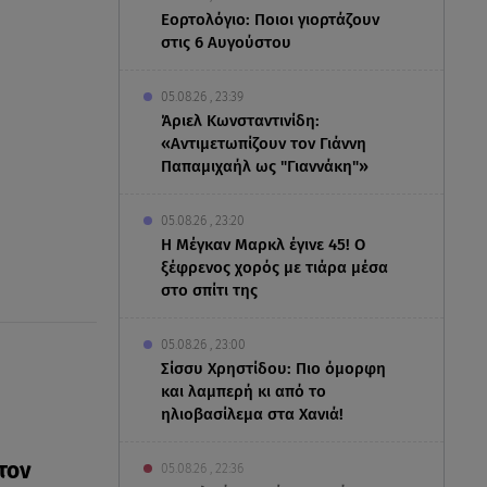
Εορτολόγιο: Ποιοι γιορτάζουν
στις 6 Αυγούστου
05.08.26 , 23:39
Άριελ Κωνσταντινίδη:
«Αντιμετωπίζουν τον Γιάννη
Παπαμιχαήλ ως "Γιαννάκη"»
05.08.26 , 23:20
Η Μέγκαν Μαρκλ έγινε 45! Ο
ξέφρενος χορός με τιάρα μέσα
στο σπίτι της
05.08.26 , 23:00
Σίσσυ Χρηστίδου: Πιο όμορφη
και λαμπερή κι από το
ηλιοβασίλεμα στα Χανιά!
τον
05.08.26 , 22:36