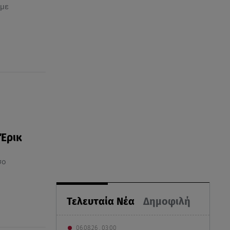
 με
 Έρικ
σο
Τελευταία Νέα
Δημοφιλή
06.08.26 , 03:00