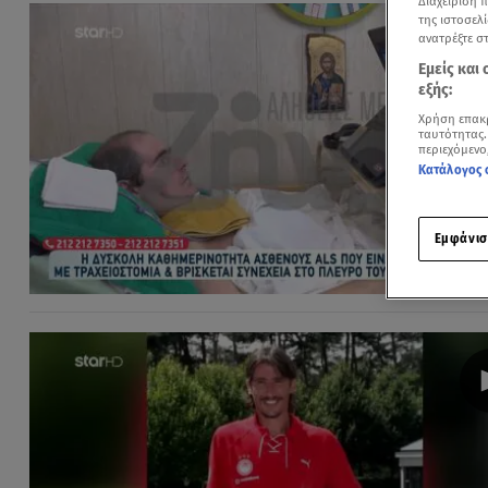
Διαχείριση 
της ιστοσελί
ανατρέξτε σ
Εμείς και
εξής:
Χρήση επακ
ταυτότητας.
περιεχόμενο
Κατάλογος 
Εμφάνισ