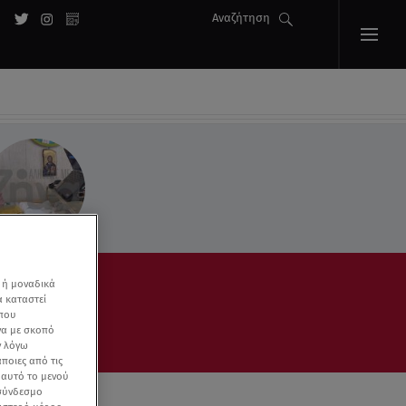
Αναζήτηση
 ή μοναδικά
α καταστεί
 που
να με σκοπό
ν λόγω
ποιες από τις
ε αυτό το μενού
 σύνδεσμο