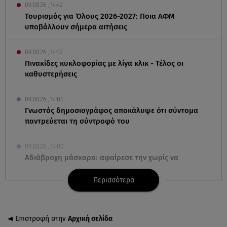
09.08.26 , 14:42
Τουρισμός για Όλους 2026-2027: Ποια ΑΦΜ
υποβάλλουν σήμερα αιτήσεις
09.08.26 , 14:32
Πινακίδες κυκλοφορίας με λίγα κλικ - Τέλος οι
καθυστερήσεις
09.08.26 , 14:01
Γνωστός δημοσιογράφος αποκάλυψε ότι σύντομα
παντρεύεται τη σύντροφό του
09.08.26 , 14:00
Αδιάβροχη μάσκαρα: αφαίρεσε την χωρίς να
ταλαιπωρείς τις βλεφερίδες σου
Περισσότερα
09.08.26 , 13:47
Χούθι: «Χτύπησαν» διυλιστήριο της Aramco στη
Σαουδική Αραβία
Επιστροφή στην
Αρχική σελίδα