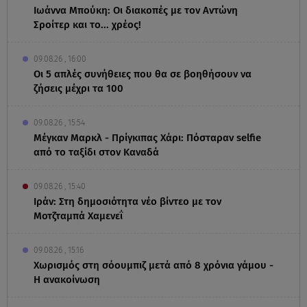
Ιωάννα Μπούκη: Οι διακοπές με τον Αντώνη
Σροίτερ και το... χρέος!
09.08.26 , 16:00
Οι 5 απλές συνήθειες που θα σε βοηθήσουν να
ζήσεις μέχρι τα 100
09.08.26 , 15:54
Μέγκαν Μαρκλ - Πρίγκιπας Χάρι: Πόσταραν selfie
από το ταξίδι στον Καναδά
09.08.26 , 15:40
Ιράν: Στη δημοσιότητα νέο βίντεο με τον
Μοτζταμπά Χαμενεΐ
09.08.26 , 15:16
Χωρισμός στη σόουμπιζ μετά από 8 χρόνια γάμου -
Η ανακοίνωση