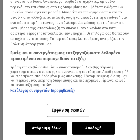
απενεργοποιηθούν. Αν απενεργοποιηθούν οι ιχνηλάτες, ορισμένο
περιεχόμενο και κάποιες από τις διαφημίσεις που βλέπετε ενδέχεται να
μην είναι τόσο σχετικές με εσάς. Μπορείτε να επανεμφανίσετε αυτό το
μενού για να αλλάξετε τις επιλογές σας ή να αποσύρετε τη συναίνεσή σας
ανά πάσα στιγμή πατώντας τον σύνδεσμο Διαχείριση προτιμήσεων στο
κάτω μέρος της ιστοσελίδας [ή το αιωρούμενο εικονίδιο στο κάτω
αριστερό μέρος της ιστοσελίδας, εάν υπάρχει]. Οι επιλογές σας θα τεθούν
σε ισχύ στον Ιστότοπος. Για περισσότερες λεπτομέρειες ανατρέξτε στην
Πολιτική Απορρήτου μας.
Εμείς και οι συνεργάτες μας επεξεργαζόμαστε δεδομένα
προκειμένου να παρασχεθούν τα εξής:
Χρήση επακριβών δεδομένων γεωεντοπισμού. Ακριβής σάρωση
χαρακτηριστικών συσκευής για αναγνώριση ταυτότητας. Αποθήκευση ή/
και πρόσβαση στα δεδομένα μιας συσκευής. Εξατομικευμένη διαφήμιση
και περιεχόμενο, μέτρηση διαφήμισης και περιεχομένου, έρευνα κοινού
27.08.25, 17:11
και ανάπτυξη υπηρεσιών.
FΥ - Αλεξία Κεφαλά: Νέες φωτογραφίες από
Κατάλογος συνεργατών (προμηθευτές)
τον γάμο τους
Εμφάνιση σκοπών
Απόρριψη όλων
Αποδοχή