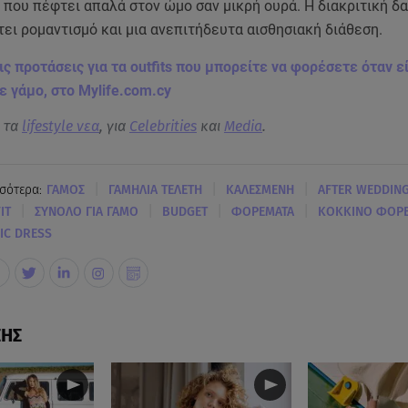
που πέφτει απαλά στον ώμο σαν μικρή ουρά. Η διακριτική δ
ει ρομαντισμό και μια ανεπιτήδευτα αισθησιακή διάθεση.
ις προτάσεις για τα outfits που μπορείτε να φορέσετε όταν ε
 γάμο, στο Mylife.com.cy
α τα
lifestyle νεα
, για
Celebrities
και
Media
.
|
|
|
σότερα:
ΓΑΜΟΣ
ΓΑΜΗΛΙΑ ΤΕΛΕΤΗ
ΚΑΛΕΣΜΕΝΗ
AFTER WEDDING
|
|
|
|
IT
ΣΥΝΟΛΟ ΓΙΑ ΓΑΜΟ
BUDGET
ΦΟΡΕΜΑΤΑ
ΚΟΚΚΙΝΟ ΦΟΡ
IC DRESS
ΣΗΣ