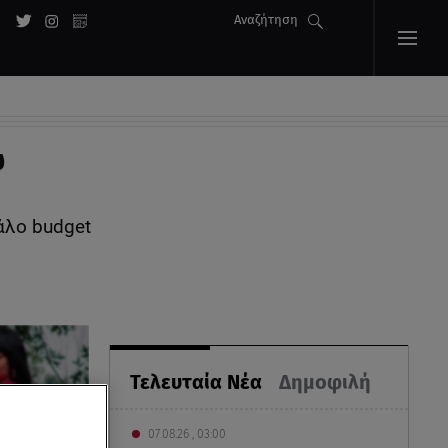
Αναζήτηση
ω
άλο budget
Τελευταία Νέα
Δημοφιλή
07.08.26 , 03:00