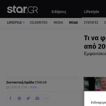
Αθλητικά
Quiz
Ειδήσεις
Lifestyle
Αυτοκίνητο
LIFESTYLE
CELEBRITIES
MEDIA
ΜΟΔΑ
ΣΥΝΤΑΓΕΣ
Σ
Τι να φ
από 20
Εμφανίσεις
Συντακτική Ομάδα
STAR.GR
23.05.26, 17:00
ΜΟΔΑ
Ενδιαφερό