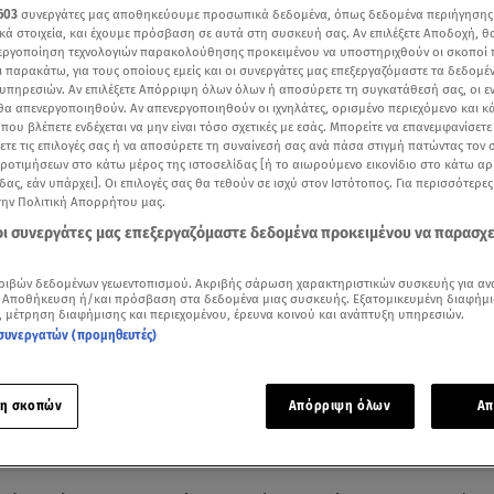
603
συνεργάτες μας αποθηκεύουμε προσωπικά δεδομένα, όπως δεδομένα περιήγησης
κά στοιχεία, και έχουμε πρόσβαση σε αυτά στη συσκευή σας. Αν επιλέξετε Αποδοχή, θ
νεργοποίηση τεχνολογιών παρακολούθησης προκειμένου να υποστηριχθούν οι σκοποί
ι παρακάτω, για τους οποίους εμείς και οι συνεργάτες μας επεξεργαζόμαστε τα δεδομέ
υπηρεσιών. Αν επιλέξετε Απόρριψη όλων όλων ή αποσύρετε τη συγκατάθεσή σας, οι ε
 θα απενεργοποιηθούν. Αν απενεργοποιηθούν οι ιχνηλάτες, ορισμένο περιεχόμενο και κά
 που βλέπετε ενδέχεται να μην είναι τόσο σχετικές με εσάς. Μπορείτε να επανεμφανίσετ
ξετε τις επιλογές σας ή να αποσύρετε τη συναίνεσή σας ανά πάσα στιγμή πατώντας τον
προτιμήσεων στο κάτω μέρος της ιστοσελίδας [ή το αιωρούμενο εικονίδιο στο κάτω α
δας, εάν υπάρχει]. Οι επιλογές σας θα τεθούν σε ισχύ στον Ιστότοπος. Για περισσότερε
την Πολιτική Απορρήτου μας.
 οι συνεργάτες μας επεξεργαζόμαστε δεδομένα προκειμένου να παρασχ
ας πραγματικά κομψής εμφάνισης δεν βρίσκεται απαραίτητα στην τιμή, αλλά στον 
ριβών δεδομένων γεωεντοπισμού. Ακριβής σάρωση χαρακτηριστικών συσκευής για αν
 Αποθήκευση ή/και πρόσβαση στα δεδομένα μιας συσκευής. Εξατομικευμένη διαφήμι
, μέτρηση διαφήμισης και περιεχομένου, έρευνα κοινού και ανάπτυξη υπηρεσιών.
Δείτε περισσότερα άρθρα μας στα αποτελέσματα αναζήτησης
συνεργατών (προμηθευτές)
Add star.gr on Google
η σκοπών
Απόρριψη όλων
Απ
ε το άρθρο
1:10
λεπτά