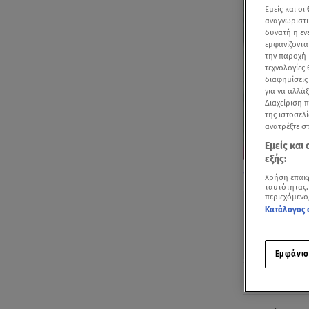
Εμείς και οι
αναγνωριστι
δυνατή η ε
εμφανίζοντα
την παροχή 
τεχνολογίες
διαφημίσεις
για να αλλά
Διαχείριση 
της ιστοσελί
ανατρέξτε σ
Εμείς και
εξής:
Το μυστικό μι
Χρήση επακ
συνδυασμό
ταυτότητας.
περιεχόμενο
Κατάλογος 
Εμφάνισ
Ακούστ