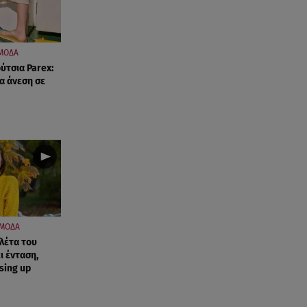
ΜΟΔΑ
ύτσια Parex:
ια άνεση σε
ΜΟΔΑ
λέτα του
ι ένταση,
ssing up