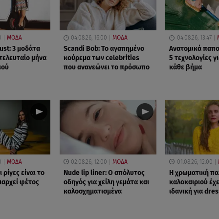
0
ΜΟΔΑ
04.08.26, 16:00
ΜΟΔΑ
04.08.26, 13:47
st: 3 μοδάτα
Scandi Bob: Το αγαπημένο
Ανατομικά παπο
 τελευταίο μήνα
κούρεμα των celebrities
5 τεχνολογίες γ
ιού
που ανανεώνει το πρόσωπο
κάθε βήμα
0
ΜΟΔΑ
02.08.26, 12:00
ΜΟΔΑ
01.08.26, 12:00
ι ρίγες είναι το
Nude lip liner: Ο απόλυτος
Η χρωματική πα
ιαρχεί φέτος
οδηγός για χείλη γεμάτα και
καλοκαιριού έχε
καλοσχηματισμένα
ιδανική για dre