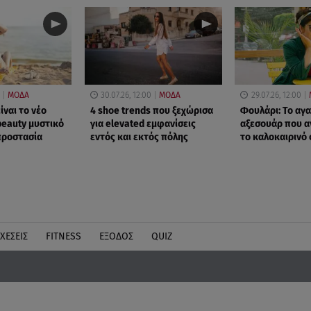
ΜΟΔΑ
30.07.26, 12:00
ΜΟΔΑ
29.07.26, 12:00
ίναι το νέο
4 shoe trends που ξεχώρισα
Φουλάρι: Το αγ
beauty μυστικό
για elevated εμφανίσεις
αξεσουάρ που α
προστασία
εντός και εκτός πόλης
το καλοκαιρινό 
ΧΕΣΕΙΣ
FITNESS
ΕΞΟΔΟΣ
QUIZ