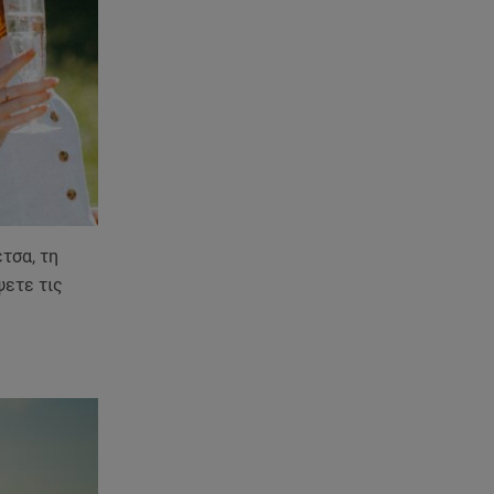
ανακοίνωση του ράπερ στα
social media
06.08.26 , 21:22
Ισραήλ - Κύπρος - Κρήτη: Το
μεγαλύτερο υποθαλάσσιο
καλώδιο στον κόσμο
06.08.26 , 21:07
Motor Oil: Δωρεά
πυροσβεστικών οχημάτων και
τσα, τη
εξοπλισμού στον Άγιο Βασίλειο
ψετε τις
06.08.26 , 20:49
Άκης Παυλόπουλος: Η τρυφερή
εξομολόγηση της συζύγου του,
Ελένης Φωτοπούλου
06.08.26 , 20:25
Πώς επικοινωνούν τα