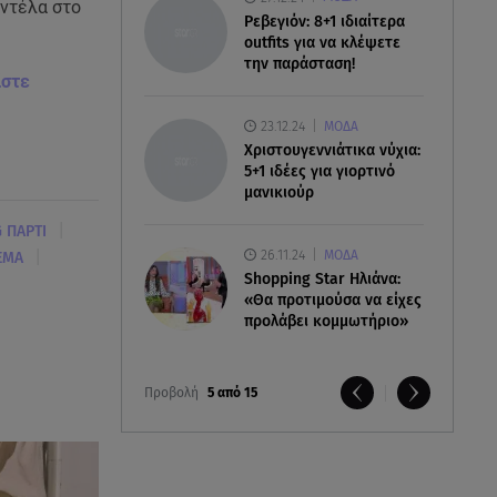
αντέλα στο
Ρεβεγιόν: 8+1 ιδιαίτερα
outfits για να κλέψετε
την παράσταση!
ίστε
23.12.24
ΜΟΔΑ
Χριστουγεννιάτικα νύχια:
5+1 ιδέες για γιορτινό
μανικιούρ
|
 ΠΑΡΤΙ
26.11.24
|
ΜΟΔΑ
ΕΜΑ
Shopping Star Ηλιάνα:
«Θα προτιμούσα να είχες
προλάβει κομμωτήριο»
Προβολή
5 από 15