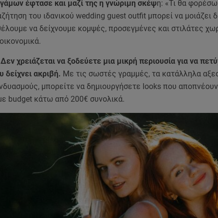
 γάμων έφτασε και μαζί της η γνώριμη σκέψ
η: «Τι θα φορέσω
αζήτηση του ιδανικού wedding guest outfit μπορεί να μοιάζει 
θέλουμε να δείχνουμε κομψές, προσεγμένες και στιλάτες χωρ
οικονομικά.
 Δεν χρειάζεται να ξοδεύετε μια μικρή περιουσία για να πετύ
υ δείχνει ακριβή.
Με τις σωστές γραμμές, τα κατάλληλα αξε
νδυασμούς, μπορείτε να δημιουργήσετε looks που αποπνέουν
με budget κάτω από 200€ συνολικά.