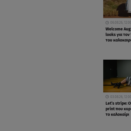
06.08.26, 12:0
Welcome Augu
looks για τον
του καλοκαιρ
03.08.26, 12:0
Let’s stripe: Ο
print που κυρ
το καλοκαίρι