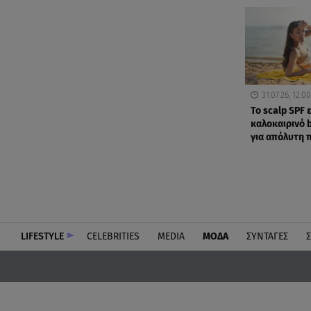
31.07.26, 12:00
Το scalp SPF ε
καλοκαιρινό 
για απόλυτη 
LIFESTYLE
CELEBRITIES
MEDIA
ΜΟΔΑ
ΣΥΝΤΑΓΕΣ
Σ