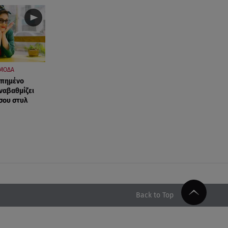
ΜΟΔΑ
απημένο
ναβαθμίζει
σου στυλ
Back to Top