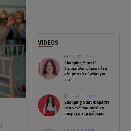
ελικόπτερα στη φωτιά και ο
ρόλος του «συνδέσμου»
06.08.26 , 20:16
Αθηνά Οικονομάκου από την
Μπόρα Μπόρα: «Έσκασε όλη η
VIDEOS
κούραση του χειμώνα»
11.04.25
ΜΟΔΑ
06.08.26 , 20:04
Shopping Star: Η
Σαμοθράκη: Συγκλονιστική
Σταυρούλα φόρεσε ένα
διάσωση 15χρονης από
εξαιρετικό σύνολο για
δύσβατο φαράγγι
την
03.04.25
ΜΟΔΑ
Shopping Star: Φορέστε
στα γενέθλια αυτό το
υπέροχο slip φόρεμα
t
27.12.24
ΜΟΔΑ