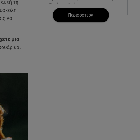
 αυτή τη
«Γεμάτη αλμύρα»
δύσκολη,
Περισσότερα
ίς να
06.08.26 , 22:10
Κλήρωση Τζόκερ 6/8/2026: Οι
τυχεροί αριθμοί για τα
χετε μια
2.500.000 ευρώ
σουάρ και
06.08.26 , 22:02
Σύγκρουση τραμ στη Γερμανία:
25 τραυματίες, 7 σε σοβαρή
κατάσταση
06.08.26 , 21:59
Νέες τουρκικές προκλήσεις στο
Αιγαίο - Αερομαχία με ελληνικά
F-16
06.08.26 , 21:31
Τροχαίο για τον Mike - Η