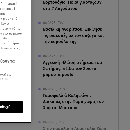
Εορτολόγιο: Ποιοι γιορτάζουν
 ή μοναδικά
στις 7 Αυγούστου
α καταστεί
 που
να με σκοπό
06.08.26 , 23:41
ν λόγω
ποιες από τις
Βασιλική Ανδρίτσου: Ξεκίνησε
ε αυτό το μενού
τις διακοπές με τον σύζυγο και
 σύνδεσμο
την κορούλα της
ριστερό μέρος
ς λεπτομέρειες
06.08.26 , 23:11
εθούν τα
Αγγελική Ηλιάδη ανήμερα του
Σωτήρος: «Είδα τον Χριστό
σωστό
μπροστά μου!»
αγνώριση
ση και
06.08.26 , 22:39
Γαρυφαλλιά Καληφώνη:
Διακοπές στην Πάρο χωρίς τον
οδοχή
Χρήστο Μάστορα
06.08.26 , 22:12
Στην παραλία η Αποστολία Ζώη: