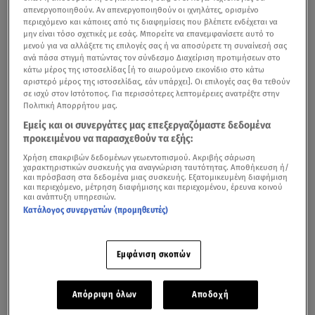
απενεργοποιηθούν. Αν απενεργοποιηθούν οι ιχνηλάτες, ορισμένο
περιεχόμενο και κάποιες από τις διαφημίσεις που βλέπετε ενδέχεται να
μην είναι τόσο σχετικές με εσάς. Μπορείτε να επανεμφανίσετε αυτό το
μενού για να αλλάξετε τις επιλογές σας ή να αποσύρετε τη συναίνεσή σας
ανά πάσα στιγμή πατώντας τον σύνδεσμο Διαχείριση προτιμήσεων στο
κάτω μέρος της ιστοσελίδας [ή το αιωρούμενο εικονίδιο στο κάτω
αριστερό μέρος της ιστοσελίδας, εάν υπάρχει]. Οι επιλογές σας θα τεθούν
σε ισχύ στον Ιστότοπος. Για περισσότερες λεπτομέρειες ανατρέξτε στην
Πολιτική Απορρήτου μας.
Εμείς και οι συνεργάτες μας επεξεργαζόμαστε δεδομένα
προκειμένου να παρασχεθούν τα εξής:
Χρήση επακριβών δεδομένων γεωεντοπισμού. Ακριβής σάρωση
χαρακτηριστικών συσκευής για αναγνώριση ταυτότητας. Αποθήκευση ή/
και πρόσβαση στα δεδομένα μιας συσκευής. Εξατομικευμένη διαφήμιση
και περιεχόμενο, μέτρηση διαφήμισης και περιεχομένου, έρευνα κοινού
και ανάπτυξη υπηρεσιών.
Κατάλογος συνεργατών (προμηθευτές)
Εμφάνιση σκοπών
Απόρριψη όλων
Αποδοχή