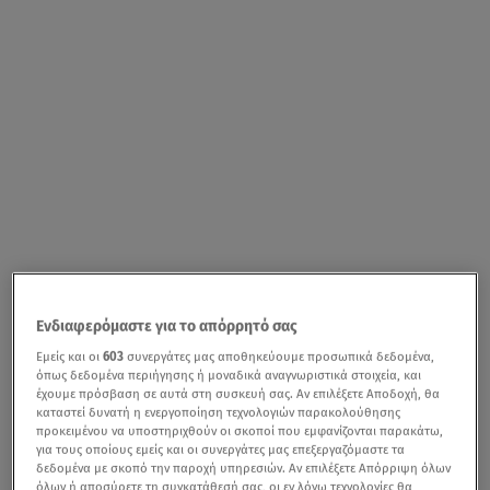
Ενδιαφερόμαστε για το απόρρητό σας
Εμείς και οι
603
συνεργάτες μας αποθηκεύουμε προσωπικά δεδομένα,
όπως δεδομένα περιήγησης ή μοναδικά αναγνωριστικά στοιχεία, και
έχουμε πρόσβαση σε αυτά στη συσκευή σας. Αν επιλέξετε Αποδοχή, θα
καταστεί δυνατή η ενεργοποίηση τεχνολογιών παρακολούθησης
προκειμένου να υποστηριχθούν οι σκοποί που εμφανίζονται παρακάτω,
για τους οποίους εμείς και οι συνεργάτες μας επεξεργαζόμαστε τα
δεδομένα με σκοπό την παροχή υπηρεσιών. Αν επιλέξετε Απόρριψη όλων
όλων ή αποσύρετε τη συγκατάθεσή σας, οι εν λόγω τεχνολογίες θα