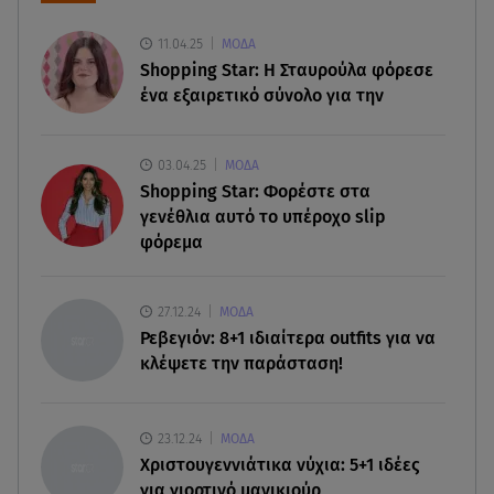
07.08.26 , 21:00
11.04.25
ΜΟΔΑ
MINI Aceman E: Τα αξεσουάρ για περιπετειώδεις
Shopping Star: Η Σταυρούλα φόρεσε
διαδρομές
ένα εξαιρετικό σύνολο για την
07.08.26 , 20:47
Χανιά: Νεκρή βρέθηκε αγνοούμενη - Ξέφυγε από
03.04.25
ΜΟΔΑ
αστυνομικούς που την εντόπισαν
Shopping Star: Φορέστε στα
γενέθλια αυτό το υπέροχο slip
φόρεμα
07.08.26 , 20:18
Μυστράς: Κρίσιμος για το κατηγορητήριο ο
χρόνος θανάτου του 90χρονου
27.12.24
ΜΟΔΑ
Ρεβεγιόν: 8+1 ιδιαίτερα outfits για να
07.08.26 , 20:13
κλέψετε την παράσταση!
Κυψέλη: Tι βρέθηκε στο διαμέρισμα της
38χρονης Λίζα
23.12.24
ΜΟΔΑ
Χριστουγεννιάτικα νύχια: 5+1 ιδέες
για γιορτινό μανικιούρ