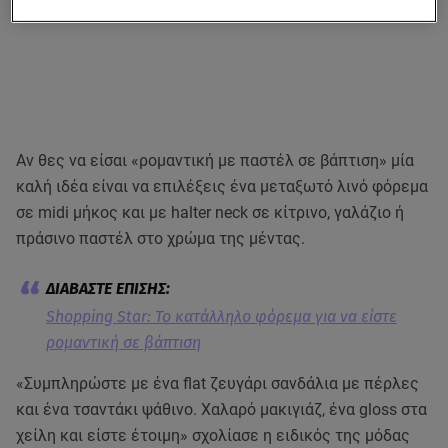
Αν θες να είσαι «ρομαντική με παστέλ σε βάπτιση» μία
καλή ιδέα είναι να επιλέξεις ένα μεταξωτό λινό φόρεμα
σε midi μήκος και με halter neck σε κίτρινο, γαλάζιο ή
πράσινο παστέλ στο χρώμα της μέντας.
Shopping Star: Το κατάλληλο φόρεμα για να είστε
ρομαντική σε βάπτιση
«Συμπληρώστε με ένα flat ζευγάρι σανδάλια με πέρλες
και ένα τσαντάκι ψάθινο. Χαλαρό μακιγιάζ, ένα gloss στα
χείλη και είστε έτοιμη» σχολίασε η ειδικός της μόδας