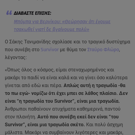
Μπόμπα για Βερνίκου: «Θεώρησαν ότι έχουμε
τσακωθεί γιατί δε βγαίνουμε πολύ»
Ο Σάκης Τανιμανίδης σχολίασε και το τραγικό δυστύχημα
που συνέβη στο
Survivor
με θύμα τον
Σταύρο Φλώρο
,
λέγοντας:
«Όπως όλος ο κόσμος, είμαι στεναχωρημένος και
μακάρι το παιδί να είναι καλά και να γίνει όσο καλύτερα
γίνεται από εδώ και πέρα.
Απλώς αυτή η τραγωδία -θα
το πω εγώ- νομίζω ότι έχει μπει σε λάθος πλαίσιο. Δεν
είναι “η τραγωδία του Survivor”, είναι μια τραγωδία.
Άνθρωποι παθαίνουν ατυχήματα καθημερινά, παντού
στον πλανήτη.
Αυτό που συνέβη εκεί δεν είναι “του
Survivor”, είναι μια τραγωδία σκέτο.
Και πολύ άσχημη
μάλιστα. Μακάρι να συμβαίνουν λιγότερες και μακάρι,