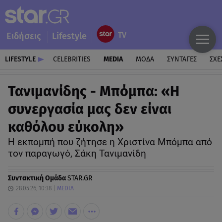
Ειδήσεις
Lifestyle
LIFESTYLE
CELEBRITIES
MEDIA
ΜΟΔΑ
ΣΥΝΤΑΓΕΣ
ΣΧΕ
Τανιμανίδης - Μπόμπα: «Η
συνεργασία μας δεν είναι
καθόλου εύκολη»
Η εκπομπή που ζήτησε η Χριστίνα Μπόμπα από
τον παραγωγό, Σάκη Τανιμανίδη
Συντακτική Ομάδα
STAR.GR
28.05.26, 10:38
MEDIA