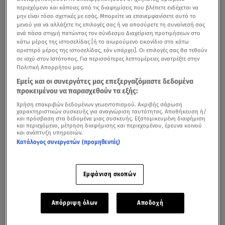
περιεχόμενο και κάποιες από τις διαφημίσεις που βλέπετε ενδέχεται να
μην είναι τόσο σχετικές με εσάς. Μπορείτε να επανεμφανίσετε αυτό το
μενού για να αλλάξετε τις επιλογές σας ή να αποσύρετε τη συναίνεσή σας
ανά πάσα στιγμή πατώντας τον σύνδεσμο Διαχείριση προτιμήσεων στο
κάτω μέρος της ιστοσελίδας [ή το αιωρούμενο εικονίδιο στο κάτω
αριστερό μέρος της ιστοσελίδας, εάν υπάρχει]. Οι επιλογές σας θα τεθούν
σε ισχύ στον Ιστότοπος. Για περισσότερες λεπτομέρειες ανατρέξτε στην
Πολιτική Απορρήτου μας.
Εμείς και οι συνεργάτες μας επεξεργαζόμαστε δεδομένα
προκειμένου να παρασχεθούν τα εξής:
Χρήση επακριβών δεδομένων γεωεντοπισμού. Ακριβής σάρωση
χαρακτηριστικών συσκευής για αναγνώριση ταυτότητας. Αποθήκευση ή/
και πρόσβαση στα δεδομένα μιας συσκευής. Εξατομικευμένη διαφήμιση
και περιεχόμενο, μέτρηση διαφήμισης και περιεχομένου, έρευνα κοινού
και ανάπτυξη υπηρεσιών.
Κατάλογος συνεργατών (προμηθευτές)
Εμφάνιση σκοπών
Απόρριψη όλων
Αποδοχή