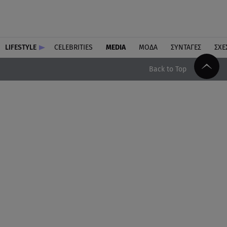
LIFESTYLE
CELEBRITIES
MEDIA
ΜΟΔΑ
ΣΥΝΤΑΓΕΣ
ΣΧΕ
Back to Top