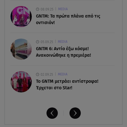
07.08.26 , 22:40
Χανιά: Φίδι δάγκωσε 13χρονο σε παραλία
08.09.25
MEDIA
GNTM: Τα πρώτα πλάνα από τις
οντισιόν!
07.08.26 , 22:05
Φωτιές: Στάχτη Το Πράσινο Στολίδι Της Δυτικής
Αττικής
05.09.25
MEDIA
GNTM 6: Αντίο έξω κόσμε!
Ανακοινώθηκε η πρεμιέρα!
02.09.25
MEDIA
Το GNTM μετράει αντίστροφα!
Έρχεται στο Star!