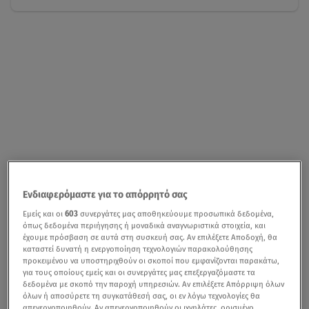
Ενδιαφερόμαστε για το απόρρητό σας
Εμείς και οι
603
συνεργάτες μας αποθηκεύουμε προσωπικά δεδομένα,
όπως δεδομένα περιήγησης ή μοναδικά αναγνωριστικά στοιχεία, και
έχουμε πρόσβαση σε αυτά στη συσκευή σας. Αν επιλέξετε Αποδοχή, θα
καταστεί δυνατή η ενεργοποίηση τεχνολογιών παρακολούθησης
προκειμένου να υποστηριχθούν οι σκοποί που εμφανίζονται παρακάτω,
για τους οποίους εμείς και οι συνεργάτες μας επεξεργαζόμαστε τα
δεδομένα με σκοπό την παροχή υπηρεσιών. Αν επιλέξετε Απόρριψη όλων
όλων ή αποσύρετε τη συγκατάθεσή σας, οι εν λόγω τεχνολογίες θα
απενεργοποιηθούν. Αν απενεργοποιηθούν οι ιχνηλάτες, ορισμένο