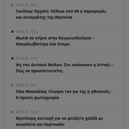
08.08.26 , 10:47
Γουίλιαμ Όρμπιτ: Πέθανε στα 69 ο παραγωγός
και συνεργάτης της Μαντόνα
08.08.26 , 10:46
Φωτιά σε κτίριο στην Κουμουνδούρου -
Απεγκλωβίστηκε ένα άτομο
08.08.26 , 10:12
Ιός του Δυτικού Νείλου: Στο «κόκκινο» η Αττική –
Πώς να προστατευτείτε;
08.08.26 , 10:11
Λίλα Μπακλέση: Γέννησε τον γιο της η ηθοποιός -
Η πρώτη φωτογραφία
08.08.26 , 10:00
Νηστίσιμη συνταγή για να φτιάξετε χαλβά με
σοκολάτα και πορτοκάλι