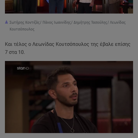
Σωτήρης Κοντιζάς/ Πάνος Ιωαννίδης/ Δημήτρης Τασούλης/ Λεωνίδας
Κουτσόπουλος
Και τέλος ο Λεωνίδας Κουτσόπουλος της έβαλε επίσης
7 στα 10.