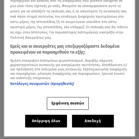
περιεχόμενο και κάποιες από τις διαφημίσεις που βλέπετε ενδέχεται να
μην είναι τόσο σχετικές με εσάς. Μπορείτε να επανεμφανίσετε αυτό το
μενού για να αλλάξετε τις επιλογές σας ή να αποσύρετε τη συναίνεσή σας
ανά πάσα στιγμή πατώντας τον σύνδεσμο Διαχείριση προτιμήσεων στο
κάτω μέρος της ιστοσελίδας [ή το αιωρούμενο εικονίδιο στο κάτω
αριστερό μέρος της ιστοσελίδας, εάν υπάρχει]. Οι επιλογές σας θα τεθούν
σε ισχύ στον Ιστότοπος. Για περισσότερες λεπτομέρειες ανατρέξτε στην
Πολιτική Απορρήτου μας.
Εμείς και οι συνεργάτες μας επεξεργαζόμαστε δεδομένα
προκειμένου να παρασχεθούν τα εξής:
Χρήση επακριβών δεδομένων γεωεντοπισμού. Ακριβής σάρωση
χαρακτηριστικών συσκευής για αναγνώριση ταυτότητας. Αποθήκευση ή/
και πρόσβαση στα δεδομένα μιας συσκευής. Εξατομικευμένη διαφήμιση
και περιεχόμενο, μέτρηση διαφήμισης και περιεχομένου, έρευνα κοινού
και ανάπτυξη υπηρεσιών.
Κατάλογος συνεργατών (προμηθευτές)
Εμφάνιση σκοπών
Απόρριψη όλων
Αποδοχή