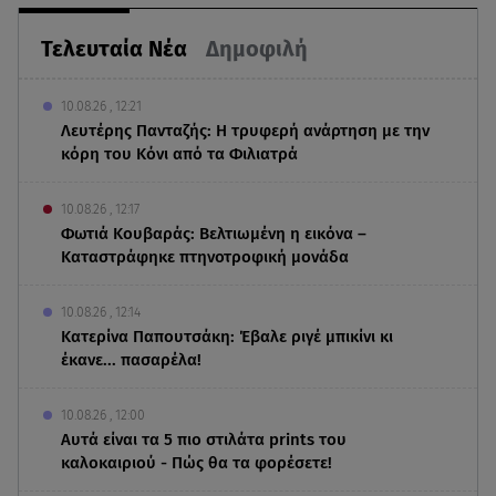
Τελευταία Νέα
Δημοφιλή
10.08.26 , 12:21
Λευτέρης Πανταζής: Η τρυφερή ανάρτηση με την
κόρη του Κόνι από τα Φιλιατρά
10.08.26 , 12:17
Φωτιά Κουβαράς: Βελτιωμένη η εικόνα –
Καταστράφηκε πτηνοτροφική μονάδα
10.08.26 , 12:14
Κατερίνα Παπουτσάκη: Έβαλε ριγέ μπικίνι κι
έκανε... πασαρέλα!
10.08.26 , 12:00
Αυτά είναι τα 5 πιο στιλάτα prints του
καλοκαιριού - Πώς θα τα φορέσετε!