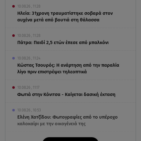
10.08.26 , 11:28
Ηλεία: 31χρονη τραυματίστηκε σοβαρά στον
αυχένα μετά από βουτιά στη θάλασσα
10.08.26 , 11:28
Πάτρα: Παιδί 2,5 ετών έπεσε από μπαλκόνι
10.08.26 , 11:24
Κώστας Τσουρός: Η ανάρτηση από την παραλία
λίγο πριν επιστρέψει τηλεοπτικά
10.08.26 , 11:17
Φωτιά στην Κόνιτσα - Καίγεται δασική έκταση
10.08.26 , 10:53
Ελένη Χατζίδου: Φωτογραφίες από το υπέροχο
καλοκαίρι με την οικογένειά της
10.08.26 , 10:47