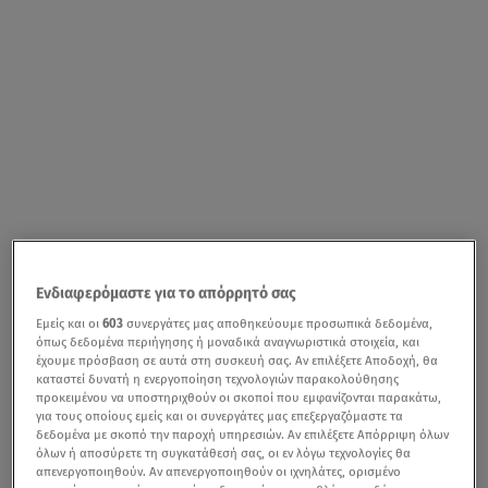
Ενδιαφερόμαστε για το απόρρητό σας
Εμείς και οι
603
συνεργάτες μας αποθηκεύουμε προσωπικά δεδομένα,
όπως δεδομένα περιήγησης ή μοναδικά αναγνωριστικά στοιχεία, και
έχουμε πρόσβαση σε αυτά στη συσκευή σας. Αν επιλέξετε Αποδοχή, θα
καταστεί δυνατή η ενεργοποίηση τεχνολογιών παρακολούθησης
προκειμένου να υποστηριχθούν οι σκοποί που εμφανίζονται παρακάτω,
για τους οποίους εμείς και οι συνεργάτες μας επεξεργαζόμαστε τα
δεδομένα με σκοπό την παροχή υπηρεσιών. Αν επιλέξετε Απόρριψη όλων
όλων ή αποσύρετε τη συγκατάθεσή σας, οι εν λόγω τεχνολογίες θα
απενεργοποιηθούν. Αν απενεργοποιηθούν οι ιχνηλάτες, ορισμένο