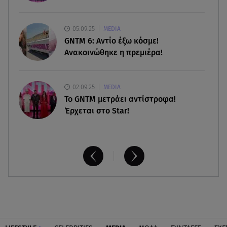
10.08.26 , 10:05
Ξεκινά η μαζική παραγωγή της νέας BMW i3
05.09.25
MEDIA
GNTM 6: Αντίο έξω κόσμε!
Ανακοινώθηκε η πρεμιέρα!
02.09.25
MEDIA
Το GNTM μετράει αντίστροφα!
Έρχεται στο Star!