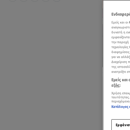
Ενδιαφερό
Εμείς και οι
αναγνωριστι
δυνατή η ε
εμφανίζοντα
την παροχή 
τεχνολογίες
διαφημίσεις
για να αλλά
Διαχείριση 
της ιστοσελί
Eurovision: Η 
ανατρέξτε σ
Εμείς και
εξής:
Χρήση επακ
ταυτότητας.
περιεχόμενο
Κατάλογος 
Ακούστ
Εμφάνισ
Μία γνώριμη