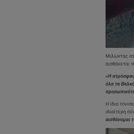
Μιλώντας στη
αισθάνεται τ
«Η ατμόσφαι
όλα τα Βαλκά
προσωπικότ
Η ίδια τόνισ
ιδιαίτερη σύ
αισθάνομαι 