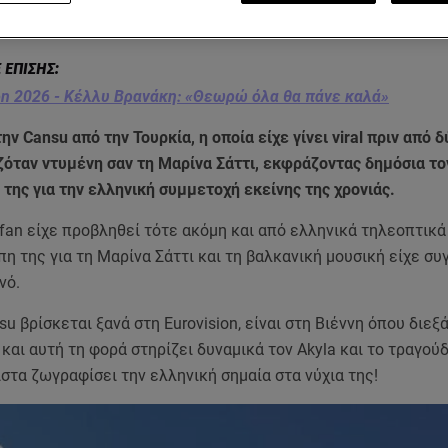
ong Contest 2026 η απεσταλμένη του Star.gr, Αθανασία Βογιάρη
on 2026 - Κέλλυ Βρανάκη: «Θεωρώ όλα θα πάνε καλά»
την Cansu από την Τουρκία, η οποία είχε γίνει viral πριν από 
ζόταν ντυμένη σαν τη Μαρίνα Σάττι, εκφράζοντας δημόσια το
της για την ελληνική συμμετοχή εκείνης της χρονιάς.
fan είχε προβληθεί τότε ακόμη και από ελληνικά τηλεοπτικά
η της για τη Μαρίνα Σάττι και τη βαλκανική μουσική είχε συ
νό.
su βρίσκεται ξανά στη Eurovision, είναι στη Βιέννη όπου διεξ
και αυτή τη φορά στηρίζει δυναμικά τον Akyla και το τραγούδι
στα ζωγραφίσει την ελληνική σημαία στα νύχια της!