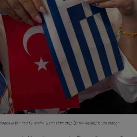
ουρκάλα fan που έγινε viral με τη Σάττι στηρίζει τον Akyla!/ φωτο star.gr