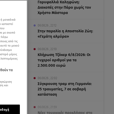
Γαρυφαλλιά Καληφώνη:
Διακοπές στην Πάρο χωρίς τον
Χρήστο Μάστορα
 ή μοναδικά
α καταστεί
06.08.26 , 22:12
 που
Στην παραλία η Αποστολία Ζώη:
να με σκοπό
«Γεμάτη αλμύρα»
ν λόγω
ποιες από τις
ε αυτό το μενού
06.08.26 , 22:10
 σύνδεσμο
ριστερό μέρος
Κλήρωση Τζόκερ 6/8/2026: Οι
ς λεπτομέρειες
τυχεροί αριθμοί για τα
γιάρη - star.gr
2.500.000 ευρώ
εθούν τα
06.08.26 , 22:02
αγνώριση
Σύγκρουση τραμ στη Γερμανία:
ση και
25 τραυματίες, 7 σε σοβαρή
κατάσταση
06.08.26 , 21:59
οδοχή
 Center της
Νέες τουρκικές προκλήσεις στο