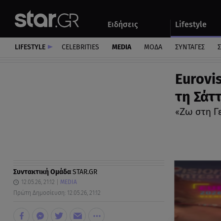
Αθλητικά
Quiz
Ειδήσεις
Lifestyle
Αυτοκίνητο
LIFESTYLE
CELEBRITIES
MEDIA
ΜΟΔΑ
ΣΥΝΤΑΓΕΣ
Σ
Eurovis
τη Σάττ
«Ζω στη Γ
Συντακτική Ομάδα
STAR.GR
12.05.26, 21:12
MEDIA
Πρώτη Δημοσίευση: 12.05.26, 21:12