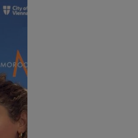
Άκης Παυλόπουλος: Η τρυφερή
εξομολόγηση της συζύγου του,
Ελένης Φωτοπούλου
06.08.26 , 20:25
Πώς επικοινωνούν τα
ελικόπτερα στη φωτιά και ο
ρόλος του «συνδέσμου»
06.08.26 , 20:16
Αθηνά Οικονομάκου από την
Μπόρα Μπόρα: «Έσκασε όλη η
κούραση του χειμώνα»
06.08.26 , 20:04
Σαμοθράκη: Συγκλονιστική
διάσωση 15χρονης από
δύσβατο φαράγγι
06.08.26 , 19:44