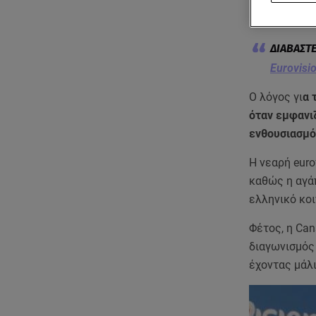
Eurovision S
Eurovisi
Ο λόγος γι
α 
όταν εμφανι
ενθουσιασμό 
Η νεαρή euro
καθώς η αγάπ
ελληνικό κοι
Φέτος, η Can
διαγωνισμός 
έχοντας μάλι