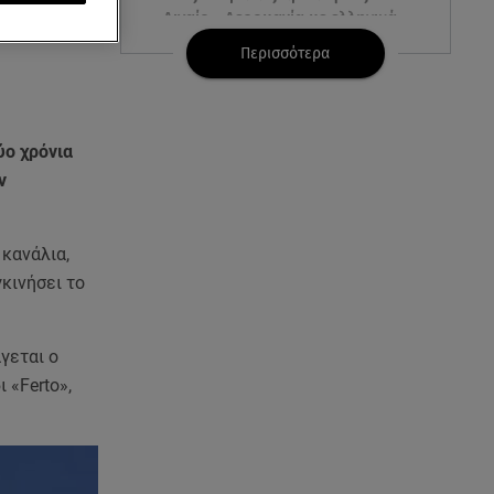
Αιγαίο - Αερομαχία με ελληνικά
.
F-16
Περισσότερα
06.08.26 , 21:31
Τροχαίο για τον Mike - Η
ανακοίνωση του ράπερ στα
δύο χρόνια
social media
ν
06.08.26 , 21:22
Ισραήλ - Κύπρος - Κρήτη: Το
 κανάλια,
μεγαλύτερο υποθαλάσσιο
γκινήσει το
καλώδιο στον κόσμο
06.08.26 , 21:07
άγεται ο
Motor Oil: Δωρεά
 «Ferto»,
πυροσβεστικών οχημάτων και
εξοπλισμού στον Άγιο Βασίλειο
06.08.26 , 20:49