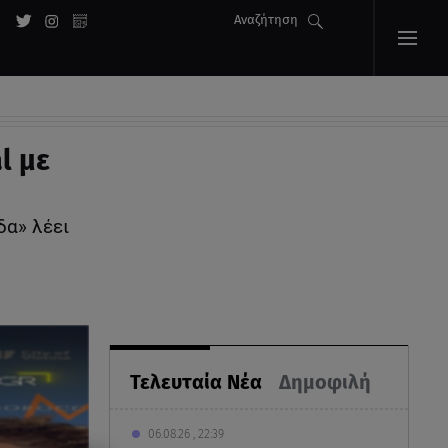
Αναζήτηση
l με
δα» λέει
Τελευταία Νέα
Δημοφιλή
06.08.26 , 22:39