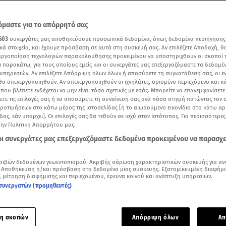
μαστε για το απόρρητό σας
603
συνεργάτες μας αποθηκεύουμε προσωπικά δεδομένα, όπως δεδομένα περιήγησης
κά στοιχεία, και έχουμε πρόσβαση σε αυτά στη συσκευή σας. Αν επιλέξετε Αποδοχή, θ
νεργοποίηση τεχνολογιών παρακολούθησης προκειμένου να υποστηριχθούν οι σκοποί
ι παρακάτω, για τους οποίους εμείς και οι συνεργάτες μας επεξεργαζόμαστε τα δεδομέ
υπηρεσιών. Αν επιλέξετε Απόρριψη όλων όλων ή αποσύρετε τη συγκατάθεσή σας, οι ε
 θα απενεργοποιηθούν. Αν απενεργοποιηθούν οι ιχνηλάτες, ορισμένο περιεχόμενο και κά
 που βλέπετε ενδέχεται να μην είναι τόσο σχετικές με εσάς. Μπορείτε να επανεμφανίσετ
ξετε τις επιλογές σας ή να αποσύρετε τη συναίνεσή σας ανά πάσα στιγμή πατώντας τον
προτιμήσεων στο κάτω μέρος της ιστοσελίδας [ή το αιωρούμενο εικονίδιο στο κάτω α
δας, εάν υπάρχει]. Οι επιλογές σας θα τεθούν σε ισχύ στον Ιστότοπος. Για περισσότερε
Τουρκάλα fan που έγινε viral με τη Σάττι στηρίζει τον Akyla!/ Ρεπορτάζ Αθανασία Βο
την Πολιτική Απορρήτου μας.
 οι συνεργάτες μας επεξεργαζόμαστε δεδομένα προκειμένου να παρασχ
Δείτε περισσότερα άρθρα μας στα αποτελέσματα αναζήτησης
ριβών δεδομένων γεωεντοπισμού. Ακριβής σάρωση χαρακτηριστικών συσκευής για αν
Add star.gr on Google
 Αποθήκευση ή/και πρόσβαση στα δεδομένα μιας συσκευής. Εξατομικευμένη διαφήμι
, μέτρηση διαφήμισης και περιεχομένου, έρευνα κοινού και ανάπτυξη υπηρεσιών.
συνεργατών (προμηθευτές)
ε το άρθρο
1:55
λεπτά
η σκοπών
Απόρριψη όλων
Απ
 φιγούρα από την προπέρσινη
Eurovision
συνάντησε στο Press