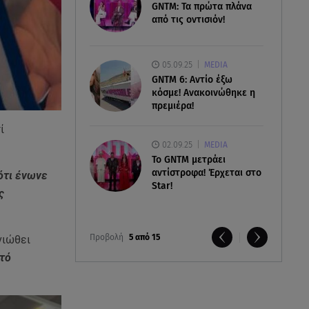
GNTM: Τα πρώτα πλάνα
από τις οντισιόν!
05.09.25
MEDIA
GNTM 6: Αντίο έξω
κόσμε! Ανακοινώθηκε η
πρεμιέρα!
ί
02.09.25
MEDIA
Το GNTM μετράει
αντίστροφα! Έρχεται στο
ότι ένωνε
Star!
ς
Προβολή
5 από 15
νιώθει
υτό