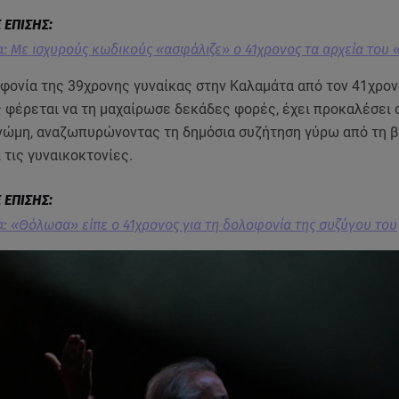
: Με ισχυρούς κωδικούς «ασφάλιζε» ο 41χρονος τα αρχεία του 
οφονία της 39χρονης γυναίκας στην Καλαμάτα από τον 41χρο
ς φέρεται να τη μαχαίρωσε δεκάδες φορές, έχει προκαλέσει 
γνώμη, αναζωπυρώνοντας τη δημόσια συζήτηση γύρω από τη β
 τις γυναικοκτονίες.
: «Θόλωσα» είπε ο 41χρονος για τη δολοφονία της συζύγου του