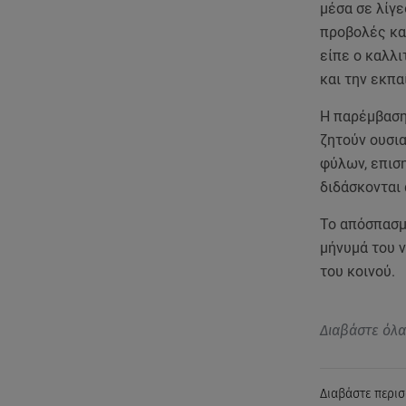
μέσα σε λίγε
προβολές κα
είπε ο καλλι
και την εκπα
Η παρέμβαση
ζητούν ουσι
φύλων, επιση
διδάσκονται
Το απόσπασμα
μήνυμά του ν
του κοινού.
Διαβάστε όλ
Διαβάστε περισ