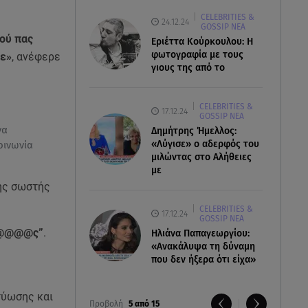
CELEBRITIES &
24.12.24
GOSSIP ΝΕΑ
πού πας
Εριέττα Κούρκουλου: Η
φωτογραφία με τους
με»
, ανέφερε
γιους της από το
CELEBRITIES &
17.12.24
GOSSIP ΝΕΑ
να
Δημήτρης Ήμελλος:
«Λύγισε» ο αδερφός του
οινωνία
μιλώντας στο Αλήθειες
με
της σωστής
CELEBRITIES &
17.12.24
GOSSIP ΝΕΑ
μ@@@@@ς”
.
Ηλιάνα Παπαγεωργίου:
«Ανακάλυψα τη δύναμη
που δεν ήξερα ότι είχα»
τύωσης και
Προβολή
5 από 15