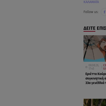
ΚΑΛΑΜΑΤΑ
Follow us:
ΔΕΙΤΕ ΕΠΙ
08.08.26,
CE
17:45
G
Εριέττα Κούρ
συγκινητική 
33α γενέθλιά 