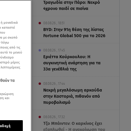
Τραγωδία στην Πάρο: Νεκρό
4χρονο παιδί σε πισίνα
 ή μοναδικά
08.08.26 , 18:51
α καταστεί
BYD: Στην 91η θέση της λίστας
 που
Fortune Global 500 για το 2026
να με σκοπό
ν λόγω
ποιες από τις
08.08.26 , 17:45
ε αυτό το μενού
Εριέττα Κούρκουλου: Η
 σύνδεσμο
ριστερό μέρος
συγκινητική ανάρτηση για τα
ς λεπτομέρειες
33α γενέθλιά της
εθούν τα
08.08.26 , 17:44
Νεκρή μεγαλόσωμη αρκούδα
αγνώριση
στην Καστοριά, πιθανόν από
ση και
πυροβολισμό
08.08.26 , 17:32
Τζο Μπάιντεν: Ο καρκίνος έχει
οδοχή
εξαπλωθεί - Η ανακοίνωση του