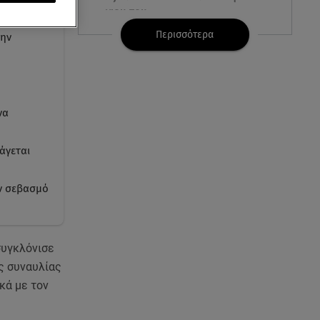
γιου του
Περισσότερα
την
08.08.26 , 17:20
Ανδρομάχη: «Είσαι το φως στη
ζωή μου» – Η νέα ανάρτηση με
τον γιο της
να
08.08.26 , 16:52
Δανάη Μπακογιάννη: Η κόρη
άγεται
του Κώστα Μπακογιάννη έκανε
πανελλήνιο ρεκόρ
ον σεβασμό
08.08.26 , 16:45
Πένθος για τον Λιονέλ Μέσι -
Πέθανε ο πατέρας του Χόρχε
συγκλόνισε
στα 68 του χρόνια
ς συναυλίας
κά με τον
08.08.26 , 16:07
Ευγενία Σαμαρά: Διακοπάρει με