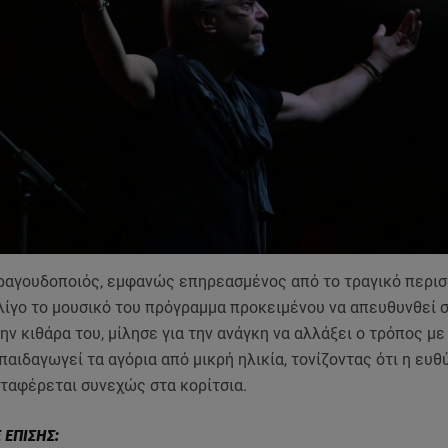
ραγουδοποιός, εμφανώς επηρεασμένος από το τραγικό περισ
λίγο το μουσικό του πρόγραμμα προκειμένου να απευθυνθεί σ
ν κιθάρα του, μίλησε για την ανάγκη να αλλάξει ο τρόπος με
παιδαγωγεί τα αγόρια από μικρή ηλικία, τονίζοντας ότι η ευθ
εταφέρεται συνεχώς στα κορίτσια.