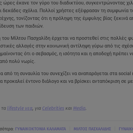
ς ώρες έκανε τον γύρο του διαδικτύου, συγκεντρώνοντας χι
ι δεκάδες σχόλια. Πολλοί χρήστες εξέφρασαν τη συμφωνία τ
τέχνης, τονίζοντας ότι η πρόληψη της έμφυλης βίας ξεκινά α
ίδευση των παιδιών.
 του Μίλτου Πασχαλίδη έρχεται να προστεθεί στις πολλές 
αστικές αλλαγές στην κοινωνική αντίληψη γύρω από τις σχέσ
μαίνοντας ότι ο σεβασμός, η ισότητα και η αποδοχή πρέπει ν
 από πολύ νωρίς.
 από τη συναυλία του συνεχίζει να αναπαράγεται στα social 
α προκαλεί έντονο διάλογο και να βρίσκει ανταπόκριση σε μ
α τα
lifestyle νεα
, για
Celebrities
και
Media
.
|
|
σότερα:
ΓΥΝΑΙΚΟΚΤΟΝΙΑ ΚΑΛΑΜΑΤΑ
ΜΙΛΤΟΣ ΠΑΣΧΑΛΙΔΗΣ
ΓΥΝΑΙΚ