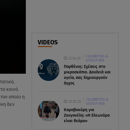
και το cool φορμάκι της
κορούλας της!
08.08.26 , 14:25
Καιρός: Σε πορτοκαλί
συναγερμό η χώρα για φωτιές
VIDEOS
τα επόμενα 24ωρα
CELEBRITIES &
08.08.26 , 14:00
22.04.25
GOSSIP ΝΕΑ
Summer fling: Γιατί να πεις ναι
Παρθένος: Σχέσεις στο
σε έναν καλοκαιρινό έρωτα
μικροσκόπιο. Δουλειά και
υγεία, σας δημιουργούν
τατικό,
άγχος
το κοινό.
 τον οποίο η
CELEBRITIES &
20.02.25
GOSSIP ΝΕΑ
ύνη δεν
Καραβοκύρη για
Ζουγανέλη: «Η Ελεωνόρα
είναι θεάρα»