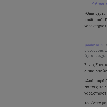
Καλαμάτα
«Όσοι έχετε 
παιδί μου”.
χαρακτηριστ
@mhnaa_s
Κά
διανύσουμε ως
έχει αποτύχει
Συνεχίζοντας
διαπαιδαγώγ
«Από μικρά 
Να τους το λ
χαρακτηριστ
Το βίντεο μ