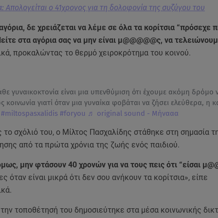
: Απολογείται ο 41χρονος για τη δολοφονία της συζύγου του
αγόρια, δε χρειάζεται να λέμε σε όλα τα κορίτσια “πρόσεχε 
 Πείτε στα αγόρια σας να μην είναι μ@@@@@ς, να τελειώνου
ικά, προκαλώντας το θερμό χειροκρότημα του κοινού.
θε γυναικοκτονία είναι μια υπενθύμιση ότι έχουμε ακόμη δρόμο 
 κοινωνία γιατί όταν μια γυναίκα φοβάται να ζήσει ελεύθερα, η κ
.
#miltospasxalidis
#foryou
♬ original sound - Μήνααα
 το σχόλιό του, ο Μίλτος Πασχαλίδης στάθηκε στη σημασία 
ησης από τα πρώτα χρόνια της ζωής ενός παιδιού.
όμως, μην φτάσουν 40 χρονών για να τους πεις ότι “είσαι 
ες όταν είναι μικρά ότι δεν σου ανήκουν τα κορίτσια», είπε
ικά.
ε την τοποθέτησή του δημοσιεύτηκε στα μέσα κοινωνικής δικ