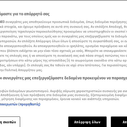
μαστε για το απόρρητό σας
603
συνεργάτες μας αποθηκεύουμε προσωπικά δεδομένα, όπως δεδομένα περιήγησης
κά στοιχεία, και έχουμε πρόσβαση σε αυτά στη συσκευή σας. Αν επιλέξετε Αποδοχή, θ
νεργοποίηση τεχνολογιών παρακολούθησης προκειμένου να υποστηριχθούν οι σκοποί
ι παρακάτω, για τους οποίους εμείς και οι συνεργάτες μας επεξεργαζόμαστε τα δεδομέ
υπηρεσιών. Αν επιλέξετε Απόρριψη όλων όλων ή αποσύρετε τη συγκατάθεσή σας, οι ε
 θα απενεργοποιηθούν. Αν απενεργοποιηθούν οι ιχνηλάτες, ορισμένο περιεχόμενο και κά
 που βλέπετε ενδέχεται να μην είναι τόσο σχετικές με εσάς. Μπορείτε να επανεμφανίσετ
ξετε τις επιλογές σας ή να αποσύρετε τη συναίνεσή σας ανά πάσα στιγμή πατώντας τον
προτιμήσεων στο κάτω μέρος της ιστοσελίδας [ή το αιωρούμενο εικονίδιο στο κάτω α
δας, εάν υπάρχει]. Οι επιλογές σας θα τεθούν σε ισχύ στον Ιστότοπος. Για περισσότερε
 το κεντρικό δελτίο ειδήσεων του STAR (6/6/2026)
την Πολιτική Απορρήτου μας.
 οι συνεργάτες μας επεξεργαζόμαστε δεδομένα προκειμένου να παρασχ
Δείτε περισσότερα άρθρα μας στα αποτελέσματα αναζήτησης
ριβών δεδομένων γεωεντοπισμού. Ακριβής σάρωση χαρακτηριστικών συσκευής για αν
Add star.gr on Google
 Αποθήκευση ή/και πρόσβαση στα δεδομένα μιας συσκευής. Εξατομικευμένη διαφήμι
, μέτρηση διαφήμισης και περιεχομένου, έρευνα κοινού και ανάπτυξη υπηρεσιών.
συνεργατών (προμηθευτές)
ε το άρθρο
1:56
λεπτά
η σκοπών
Απόρριψη όλων
Απ