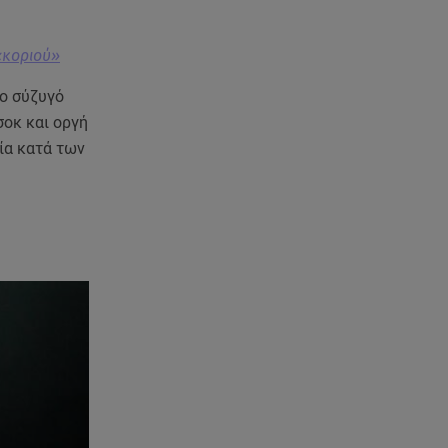
τον Νίκο Μουτσινά - Πού
βρίσκονται;
«κοριού»
08.08.26 , 16:00
Back to black: η διαχρονική αξία
νο σύζυγό
του μαύρου στην καλοκαιρινή
σοκ και οργή
γκαρνταρόμπα
ία κατά των
08.08.26 , 15:20
Δούκισσα Νομικού: Από τη
Μύκονο «πετάχτηκε» στη
Γαλλική Πολυνησία!
08.08.26 , 15:01
Λυκαβηττός: Σε 57χρονη
γυναίκα ανήκει η σορός που
βρέθηκε σε σπηλιά
08.08.26 , 14:50
Κατερίνα Καινούργιου: Η Πάρος