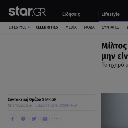
Αθλητικά
Quiz
Ειδήσεις
Lifestyle
Αυτοκίνητο
LIFESTYLE
CELEBRITIES
MEDIA
ΜΟΔΑ
ΣΥΝΤΑΓΕΣ
Μίλτος
μην ε
Το ηχηρό 
Συντακτική Ομάδα
STAR.GR
07.06.26, 15:47
CELEBRITIES & GOSSIP ΝΕΑ