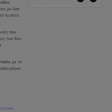
λιάδες
ους με όσα
πό το σπίτι
φωνές που
εις των δύο
α
media, με το
εγάλο μέρος
|
ΟΚΤΟΝΙΑ