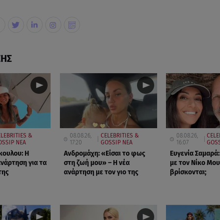
ΣΗΣ
LEBRITIES &
08.08.26,
CELEBRITIES &
08.08.26,
CELE
OSSIP ΝΕΑ
17:20
GOSSIP ΝΕΑ
16:07
GOSS
κουλου: Η
Ανδρομάχη: «Είσαι το φως
Ευγενία Σαμαρά:
ανάρτηση για τα
στη ζωή μου» – Η νέα
με τον Νίκο Μου
της
ανάρτηση με τον γιο της
βρίσκονται;