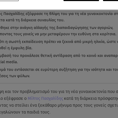
α ματιά
-
by STAR AI
ος Πασχαλίδης εξέφρασε τη θλίψη του για τη νέα γυναικοκτονία σ
τα κατά τη διάρκεια συναυλίας του.
θηκε στην ανάγκη αλλαγής της διαπαιδαγώγησης των αγοριών,
ποντας τους γονείς να μην μεταφέρουν την ευθύνη στα κορίτσια.
ότι η σωστή εκπαίδευση πρέπει να ξεκινά από μικρή ηλικία, ώστε 
θεί η έμφυλη βία.
μβασή του προκάλεσε θετική αντίδραση από το κοινό και αναπαρ
ial media.
υμά του εντάσσεται σε ευρύτερη συζήτηση για την ισότητα και τ
έσεις των φύλων.
ψη και τον προβληματισμό του για τη νέα γυναικοκτονία που 
ιο εξέφρασε ο
Μίλτος Πασχαλίδης
κατά τη διάρκεια πρόσφατη
ντας να στείλει ένα ξεκάθαρο μήνυμα προς τους γονείς σχετι
εγαλώνουν τα παιδιά τους.