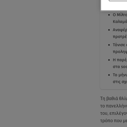
Με μι
Ο Μίλτ
Καλαμά
Αναφέρ
προτρέ
Τόνισε 
προληφ
Η παρέ
στα soc
Το μήν
στις σχ
Τη βαθιά θλί
το πανελλήν
του, επιλέγο
τρόπο που μ