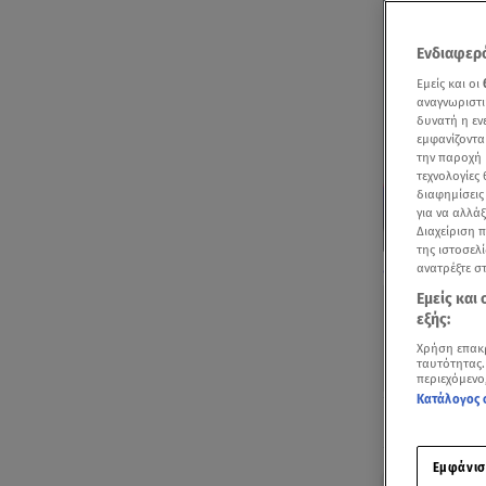
Ενδιαφερό
Εμείς και οι
αναγνωριστι
δυνατή η ε
εμφανίζοντα
την παροχή 
τεχνολογίες
διαφημίσεις
για να αλλά
Διαχείριση 
της ιστοσελί
Απόσπασμα από
ανατρέξτε σ
Εμείς και
εξής:
Χρήση επακ
ταυτότητας.
περιεχόμενο
Κατάλογος 
Ακούστ
Εμφάνισ