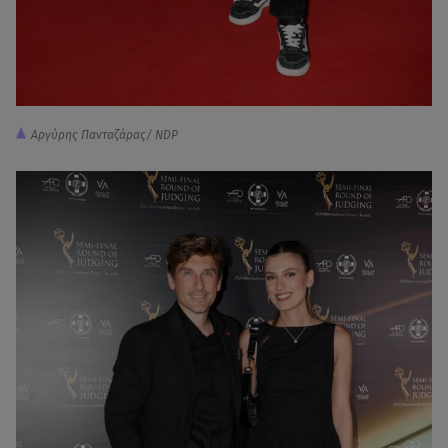
Αργύρης Πανταζάρας/ NDP