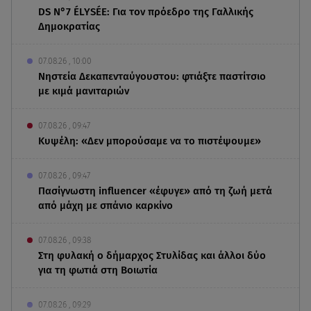
DS N°7 ÉLYSÉE: Για τον πρόεδρο της Γαλλικής
Δημοκρατίας
07.08.26 , 10:00
Νηστεία Δεκαπενταύγουστου: φτιάξτε παστίτσιο
με κιμά μανιταριών
07.08.26 , 09:47
Κυψέλη: «Δεν μπορούσαμε να το πιστέψουμε»
07.08.26 , 09:47
Πασίγνωστη influencer «έφυγε» από τη ζωή μετά
από μάχη με σπάνιο καρκίνο
07.08.26 , 09:38
Στη φυλακή ο δήμαρχος Στυλίδας και άλλοι δύο
για τη φωτιά στη Βοιωτία
07.08.26 , 09:29