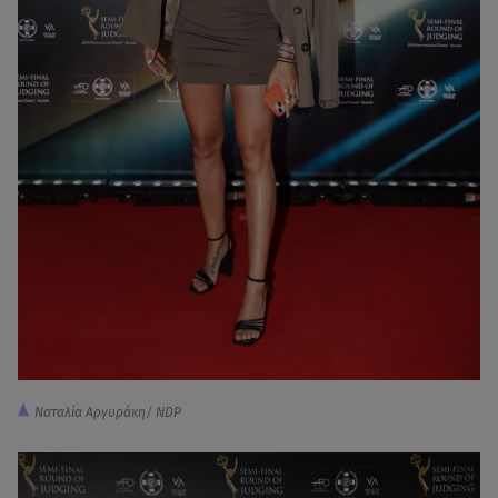
Ναταλία Αργυράκη/ NDP