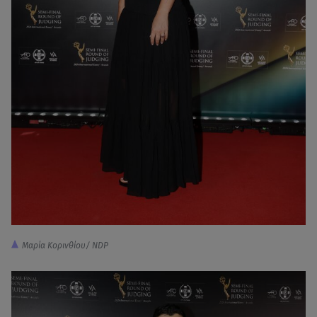
Μαρία Κορινθίου/ NDP