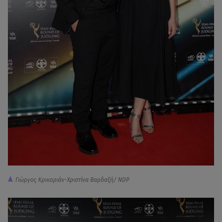
Γιώργος Κρικοριάν-Χριστίνα Βαρδαξή/ NDP