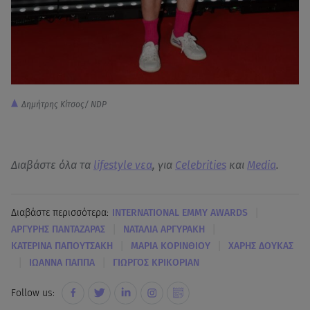
Δημήτρης Κίτσος/ NDP
Διαβάστε όλα τα
lifestyle νεα
, για
Celebrities
και
Media
.
|
Διαβάστε περισσότερα:
INTERNATIONAL EMMY AWARDS
|
|
ΑΡΓΥΡΗΣ ΠΑΝΤΑΖΑΡΑΣ
ΝΑΤΑΛΙΑ ΑΡΓΥΡΑΚΗ
|
|
ΚΑΤΕΡΙΝΑ ΠΑΠΟΥΤΣΑΚΗ
MΑΡΙΑ ΚΟΡΙΝΘΙΟΥ
ΧΑΡΗΣ ΔΟΥΚΑΣ
|
|
ΙΩΑΝΝΑ ΠΑΠΠΑ
ΓΙΩΡΓΟΣ ΚΡΙΚΟΡΙΑΝ
Follow us: