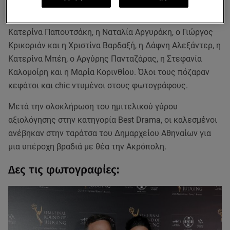
ήταν ο Δήμαρχος Αθηναίων Χάρης Δούκας και η Γεωργία
Πολυτάνου, η Ιωάννα Παππά, ο Δημήτρης Κίτσος, η
Κατερίνα Παπουτσάκη, η Ναταλία Αργυράκη, ο Γιώργος
Κρικοριάν και η Χριστίνα Βαρδαξή, η Δάφνη Αλεξάντερ, η
Κατερίνα Μπέη, ο Αργύρης Πανταζάρας, η Στεφανία
Καλομοίρη και η Μαρία Κορινθίου. Όλοι τους πόζαραν
κεφάτοι και chic ντυμένοι στους φωτογράφους.
Μετά την ολοκλήρωση του ημιτελικού γύρου
αξιολόγησης στην κατηγορία Best Drama, οι καλεσμένοι
ανέβηκαν στην ταράτσα του Δημαρχείου Αθηναίων για
μια υπέροχη βραδιά με θέα την Ακρόπολη.
Δες τις φωτογραφίες: