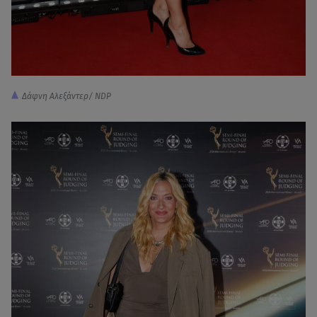
Δάφνη Αλεξάντερ/ NDP