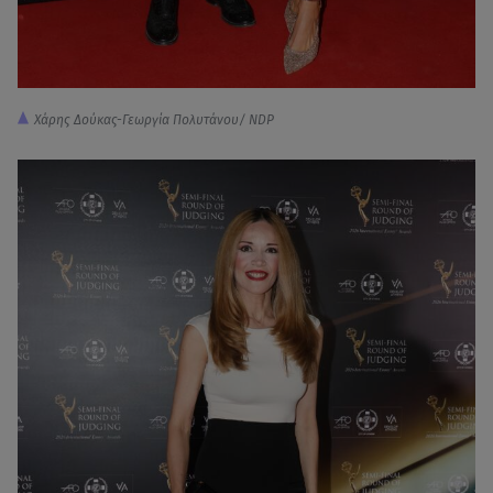
Χάρης Δούκας-Γεωργία Πολυτάνου/ NDP