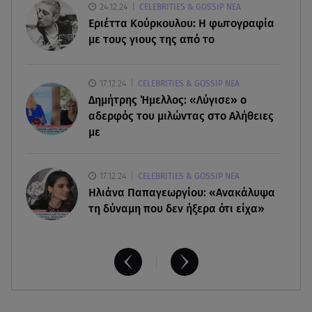
Χρηστίδου: Ο «photobomber» ανάμεσα σε εκείνη
24.12.24
CELEBRITIES & GOSSIP ΝΕΑ
και τη Χριστίνα Κοντοβά
Εριέττα Κούρκουλου: Η φωτογραφία
με τους γιους της από το
07.08.26 , 08:07
Μάλια: «Είδα τα παιδάκια να κουνάνε τα χέρια
17.12.24
CELEBRITIES & GOSSIP ΝΕΑ
και να ζητάνε βοήθεια»
Δημήτρης Ήμελλος: «Λύγισε» ο
αδερφός του μιλώντας στο Αλήθειες
με
17.12.24
CELEBRITIES & GOSSIP ΝΕΑ
Ηλιάνα Παπαγεωργίου: «Ανακάλυψα
τη δύναμη που δεν ήξερα ότι είχα»