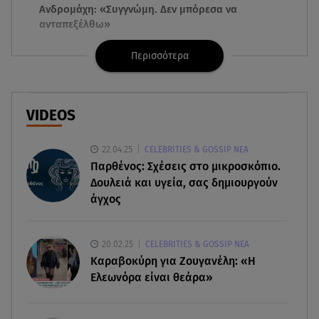
Ανδρομάχη: «Συγγνώμη. Δεν μπόρεσα να
ανταπεξέλθω»
Περισσότερα
07.08.26 , 09:23
Γουδή: Γυναίκα έπεσε από τον 5ο όροφο
πολυκατοικίας
VIDEOS
07.08.26 , 09:06
Κιάρα Φεράνι: Φωτογραφίες από τις διακοπές
22.04.25
CELEBRITIES & GOSSIP ΝΕΑ
της στην Ίμπιζα
Παρθένος: Σχέσεις στο μικροσκόπιο.
Δουλειά και υγεία, σας δημιουργούν
07.08.26 , 09:03
άγχος
Η «καταραμένη»​​​​​​​ ζωή της Ελίζαμπεθ Τέιλορ
07.08.26 , 08:51
20.02.25
CELEBRITIES & GOSSIP ΝΕΑ
Marfin: Έφτασε στην Αθήνα η 46χρονη μετά την
Καραβοκύρη για Ζουγανέλη: «Η
έκδοσή της από τη Βρετανία
Ελεωνόρα είναι θεάρα»
07.08.26 , 08:51