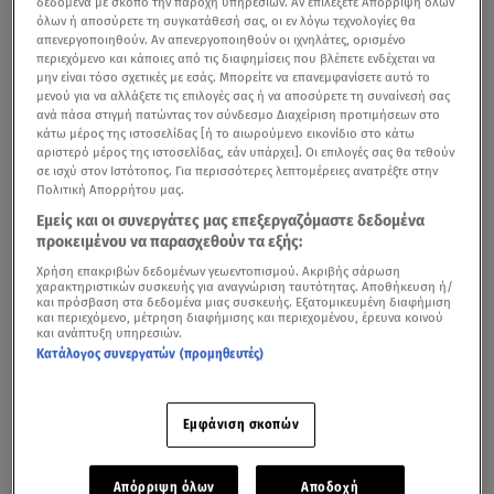
δεδομένα με σκοπό την παροχή υπηρεσιών. Αν επιλέξετε Απόρριψη όλων
όλων ή αποσύρετε τη συγκατάθεσή σας, οι εν λόγω τεχνολογίες θα
απενεργοποιηθούν. Αν απενεργοποιηθούν οι ιχνηλάτες, ορισμένο
περιεχόμενο και κάποιες από τις διαφημίσεις που βλέπετε ενδέχεται να
μην είναι τόσο σχετικές με εσάς. Μπορείτε να επανεμφανίσετε αυτό το
μενού για να αλλάξετε τις επιλογές σας ή να αποσύρετε τη συναίνεσή σας
ανά πάσα στιγμή πατώντας τον σύνδεσμο Διαχείριση προτιμήσεων στο
κάτω μέρος της ιστοσελίδας [ή το αιωρούμενο εικονίδιο στο κάτω
αριστερό μέρος της ιστοσελίδας, εάν υπάρχει]. Οι επιλογές σας θα τεθούν
Λαμπερές παρουσίες παρευρέθηκαν σε μια ξεχωριστή
σε ισχύ στον Ιστότοπος. Για περισσότερες λεπτομέρειες ανατρέξτε στην
Πολιτική Απορρήτου μας.
εκδήλωση που πραγματοποιήθηκε στην Αθήνα, με
Εμείς και οι συνεργάτες μας επεξεργαζόμαστε δεδομένα
αφορμή τη συμμετοχή μας στη διαδικασία των
προκειμένου να παρασχεθούν τα εξής:
International Emmy Awards
.
Χρήση επακριβών δεδομένων γεωεντοπισμού. Ακριβής σάρωση
χαρακτηριστικών συσκευής για αναγνώριση ταυτότητας. Αποθήκευση ή/
και πρόσβαση στα δεδομένα μιας συσκευής. Εξατομικευμένη διαφήμιση
και περιεχόμενο, μέτρηση διαφήμισης και περιεχομένου, έρευνα κοινού
και ανάπτυξη υπηρεσιών.
Ναταλία Αργυράκη: «Φέτος κι επηρεάστηκα και
Κατάλογος συνεργατών (προμηθευτές)
στεναχωρήθηκα κι αγχώθηκα»
Εμφάνιση σκοπών
Ανάμεσα στα πρόσωπα της showbiz, της πολιτικής και
του πολιτισμού που έδωσαν το «παρών» στην εκδήλωση
Απόρριψη όλων
Αποδοχή