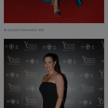
Κατερίνα Παπουτσάκη/ NDP