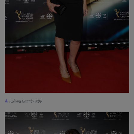
Ιωάννα Παππά/ NDP