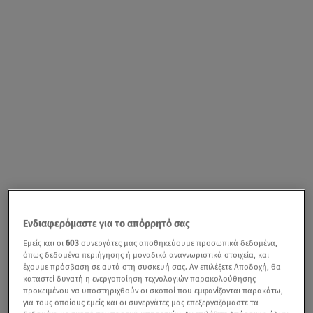
Ενδιαφερόμαστε για το απόρρητό σας
Εμείς και οι
603
συνεργάτες μας αποθηκεύουμε προσωπικά δεδομένα,
όπως δεδομένα περιήγησης ή μοναδικά αναγνωριστικά στοιχεία, και
έχουμε πρόσβαση σε αυτά στη συσκευή σας. Αν επιλέξετε Αποδοχή, θα
καταστεί δυνατή η ενεργοποίηση τεχνολογιών παρακολούθησης
προκειμένου να υποστηριχθούν οι σκοποί που εμφανίζονται παρακάτω,
για τους οποίους εμείς και οι συνεργάτες μας επεξεργαζόμαστε τα