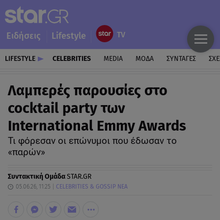
Ειδήσεις
Lifestyle
LIFESTYLE
CELEBRITIES
MEDIA
ΜΟΔΑ
ΣΥΝΤΑΓΕΣ
ΣΧΕ
Λαμπερές παρουσίες στο
cocktail party των
International Emmy Awards
Τι φόρεσαν οι επώνυμοι που έδωσαν το
«παρών»
Συντακτική Ομάδα
STAR.GR
05.06.26, 11:25
CELEBRITIES & GOSSIP ΝΕΑ