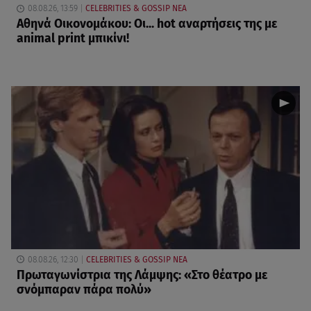
08.08.26, 13:59
CELEBRITIES & GOSSIP ΝΕΑ
Αθηνά Οικονομάκου: Οι... hot αναρτήσεις της με
animal print μπικίνι!
08.08.26, 12:30
CELEBRITIES & GOSSIP ΝΕΑ
Πρωταγωνίστρια της Λάμψης: «Στο θέατρο με
σνόμπαραν πάρα πολύ»