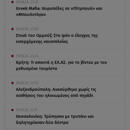
08.08.26 , 23:30
Greek Mafia: Χειροπέδες σε «Πίτμπουλ» και
«Μπουλντόγκ»
08.08.26 , 23:00
Στενά του Ορμούζ: Στο Ιράν ο έλεγχος της
εισερχόμενης ναυσιπλοΐας
08.08.26 , 22:45
Κρήτη: Τι απαντά η ΕΛ.ΑΣ. για το βίντεο με τον
μεθυσμένο τουρίστα
08.08.26 , 22:33
Αλεξανδρούπολη: Ανασύρθηκε χωρίς τις
αισθήσεις του ηλικιωμένος από πηγάδι
08.08.26 , 22:15
Θεσσαλονίκη: Τρύπησαν με τρυπάνι και
δηλητηρίασαν δύο δέντρα