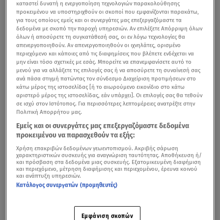
καταστεί δυνατή η ενεργοποίηση τεχνολογιών παρακολούθησης
προκειμένου να υποστηριχθούν οι σκοποί που εμφανίζονται παρακάτω,
για τους οποίους εμείς και οι συνεργάτες μας επεξεργαζόμαστε τα
δεδομένα με σκοπό την παροχή υπηρεσιών. Αν επιλέξετε Απόρριψη όλων
όλων ή αποσύρετε τη συγκατάθεσή σας, οι εν λόγω τεχνολογίες θα
απενεργοποιηθούν. Αν απενεργοποιηθούν οι ιχνηλάτες, ορισμένο
περιεχόμενο και κάποιες από τις διαφημίσεις που βλέπετε ενδέχεται να
μην είναι τόσο σχετικές με εσάς. Μπορείτε να επανεμφανίσετε αυτό το
μενού για να αλλάξετε τις επιλογές σας ή να αποσύρετε τη συναίνεσή σας
ανά πάσα στιγμή πατώντας τον σύνδεσμο Διαχείριση προτιμήσεων στο
κάτω μέρος της ιστοσελίδας [ή το αιωρούμενο εικονίδιο στο κάτω
αριστερό μέρος της ιστοσελίδας, εάν υπάρχει]. Οι επιλογές σας θα τεθούν
σε ισχύ στον Ιστότοπος. Για περισσότερες λεπτομέρειες ανατρέξτε στην
Πολιτική Απορρήτου μας.
Λίγες ώρες πριν από τον Α' Ημιτελικό της
Eurovision
Εμείς και οι συνεργάτες μας επεξεργαζόμαστε δεδομένα
2026
, στον οποίο διαγωνίζεται η Ελλάδα με τον
Akyla
και
προκειμένου να παρασχεθούν τα εξής:
το
Ferto
, ο
Γιώργος Καπουτζίδης
και η Μαρία Κοζάκου
Χρήση επακριβών δεδομένων γεωεντοπισμού. Ακριβής σάρωση
είχαν μια χαλαρή συζήτηση με τους δημοσιογράφους σε
χαρακτηριστικών συσκευής για αναγνώριση ταυτότητας. Αποθήκευση ή/
και πρόσβαση στα δεδομένα μιας συσκευής. Εξατομικευμένη διαφήμιση
ένα από τα ιστορικότερα καφέ της Βιέννης.
και περιεχόμενο, μέτρηση διαφήμισης και περιεχομένου, έρευνα κοινού
και ανάπτυξη υπηρεσιών.
Κατάλογος συνεργατών (προμηθευτές)
Akylas: Από μουσικός του δρόμου στην ευρωπαϊκή
Εμφάνιση σκοπών
σκηνή της Eurovision 2026