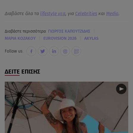
Διαβάστε όλα τα
lifestyle νεα
, για
Celebrities
και
Media
.
|
Διαβάστε περισσότερα:
ΓΙΩΡΓΟΣ ΚΑΠΟΥΤΖΙΔΗΣ
|
|
ΜΑΡΙΑ ΚΟΖΑΚΟΥ
EUROVISION 2026
AKYLAS
Follow us:
ΔΕΙΤΕ ΕΠΙΣΗΣ