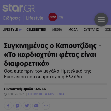
Ειδήσεις
Lifestyle
LIFESTYLE
CELEBRITIES
MEDIA
ΜΟΔΑ
ΣΥΝΤΑΓΕΣ
ΣΧΕ
Συγκινημένος ο Καπουτζίδης -
«Το καρδιοχτύπι φέτος είναι
διαφορετικό»
Όσα είπε πριν τον μεγάλο Ημιτελικό της
Eurovision που συμμετέχει η Ελλάδα
Συντακτική Ομάδα
STAR.GR
12.05.26, 16:28
CELEBRITIES & GOSSIP ΝΕΑ