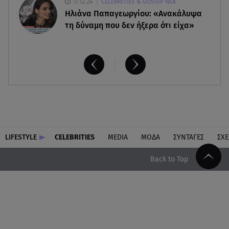
17.12.24
CELEBRITIES & GOSSIP ΝΕΑ
Ηλιάνα Παπαγεωργίου: «Ανακάλυψα
τη δύναμη που δεν ήξερα ότι είχα»
LIFESTYLE
CELEBRITIES
MEDIA
ΜΟΔΑ
ΣΥΝΤΑΓΕΣ
ΣΧΕ
Back to Top