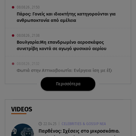
08.08.26 , 21:50
Πάρος: Γονείς και ιδιοκτήτης κατηγορούνται για
ανθρωποκτονία από αμέλεια
08.08.26 , 21:38
Βουλγαρία:Μη επανδρωμένο αεροσκάφος
συνετρίβη κοντά σε αγωγό φυσικού αερίου
08.08.26 , 21:32
Φωτιά στην Αττικοβοιωτία: Ενέργεια ίση με έξι
ατομικές βόμβες
Περισσότερα
08.08.26 , 21:20
«Ισλαμικό ΝΑΤΟ»: Πώς επηρεάζεται η Ελλάδα
από τη νέα συμμαχία
VIDEOS
08.08.26 , 19:19
22.04.25
CELEBRITIES & GOSSIP ΝΕΑ
Τραγωδία στην Πάρο: Νεκρό 4χρονο παιδί σε
Παρθένος: Σχέσεις στο μικροσκόπιο.
πισίνα