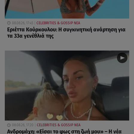
08.08.26, 17:45
CELEBRITIES & GOSSIP ΝΕΑ
Εριέττα Κούρκουλου: Η συγκινητική ανάρτηση για
τα 33α γενέθλιά της
08.08.26, 17:20
CELEBRITIES & GOSSIP ΝΕΑ
Ανδρομάχη: «Είσαι το φως στη ζωή μου» – Η νέα