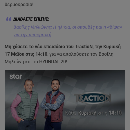
θερμοκρασία!
Βασίλης Μηλιώνης: Η ηλικία, οι σπουδές και η «δίψα»
για την υποκριτική
Μη χάσετε το νέο επεισόδιο του TractioN, την Κυριακή
17 Μαΐου στις 14:10
, για να απολαύσετε τον Βασίλη
Μηλιώνη και το HYUNDAI i20!