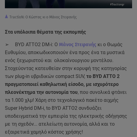
TractioN: Ο Κώστας κι ο Μάνος Στεφανής
Στα υπόλοιπα θέματα της εκπομπής
➢ BYD ATTO2 DM-i: Ο
Μάνος Στεφανής
κι ο Θωμάς
Ευθυμίου, αποκωδικοποιούν ένα προς ένα τα μυστικά
ενός ξεχωριστού και ολοκαίνουργιου μοντέλου.
Στοχεύοντας κατευθείαν στην κορυφή της κατηγορίας
των plug-in υβριδικών compact SUV,
το BYD ATTO 2
πραγματοποιεί καθηλωτική είσοδο, με ισχυρότερο
πλεονέκτημα την αυτονομία του
, που συνολικά φτάνει
τα 1.000 χλμ! Χάρη στο τεχνολογικό πακέτο αιχμής
Super Hybrid DM-i, to BYD ATTO2 συνδυάζει
υποδειγματικά την εμπειρία της ηλεκτρικής οδήγησης
με τη σχεδόν... ατελείωτη αυτονομία, αλλά και το
εξαιρετικά χαμηλό κόστος χρήσης!