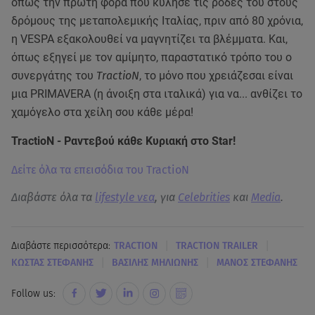
όπως την πρώτη φορά που κύλησε τις ρόδες του στους
δρόμους της μεταπολεμικής Ιταλίας, πριν από 80 χρόνια,
η VESPA εξακολουθεί να μαγνητίζει τα βλέμματα. Και,
όπως εξηγεί με τον αμίμητο, παραστατικό τρόπο του ο
συνεργάτης του
TractioN
, το μόνο που χρειάζεσαι είναι
μια PRIMAVERA (η άνοιξη στα ιταλικά) για να... ανθίζει το
χαμόγελο στα χείλη σου κάθε μέρα!
TractioN - Ραντεβού κάθε Κυριακή στο Star!
Δείτε όλα τα επεισόδια του TractioN
Διαβάστε όλα τα
lifestyle νεα
, για
Celebrities
και
Media
.
|
|
Διαβάστε περισσότερα:
TRACTIOΝ
TRACTION TRAILER
|
|
ΚΩΣΤΑΣ ΣΤΕΦΑΝΗΣ
ΒΑΣΙΛΗΣ ΜΗΛΙΩΝΗΣ
ΜΑΝΟΣ ΣΤΕΦΑΝΗΣ
Follow us: