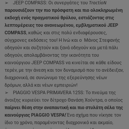
➢ JEEP COMPASS: Οι συνεργάτες του
TractioN
παρουσιάζουν την πιο πρόσφατη και πιο ολοκληρωμένη
εκδοχή ενός πραγματικού θρύλου, εστιάζοντας στις
λεπτομέρειες του ανανεωμένου, εμβληματικού JEEP
COMPASS
, καθώς και στις πολύ ενδιαφέρουσες,
σύγχρονες εκδόσεις του! Η Ινώ και ο Μάνος Στεφανής
οδηγούν και συζητούν και ξανά οδηγούν και μετά πάλι
οδηγούν, απολαμβάνοντας την ικανότητα του
καινούργιου JEEP COMPASS να κινείται σε κάθε είδους
τερέν, με την άνεση και τον δυναμισμό που το ανέδειξαν,
διαχρονικά, σε συνώνυμο της εξερεύνησης νέων
δρόμων, αλλά και νέων εμπειριών!
➢ PIAGGIO VESPA PRIMAVERA 125S: Το πνεύμα της
άνοιξης κυριεύει τον δίτροχο Θανάση Χούντρα, ο οποίος
παίρνει θέση στην αναπαυτική και πιο στυλάτη σέλα της
καινούργιας PIAGGIO VESPA!
Ένα σχήμα που νίκησε τον
ίδιο το χρόνο, παραμένοντας διαχρονικό και ακμαίο,