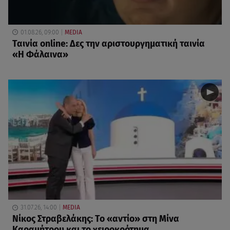
01.08.26, 09:00
MEDIA
Ταινία online: Δες την αριστουργηματική ταινία
«Η Φάλαινα»
31.07.26, 14:00
MEDIA
Νίκος Στραβελάκης: Το «αντίο» στη Μίνα
Καραμήτρου και το χειροκρότημα