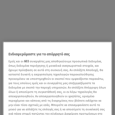
Ενδιαφερόμαστε για το απόρρητό σας
Εμείς και οι
603
συνεργάτες μας αποθηκεύουμε προσωπικά δεδομένα,
όπως δεδομένα περιήγησης ή μοναδικά αναγνωριστικά στοιχεία, και
έχουμε πρόσβαση σε αυτά στη συσκευή σας. Αν επιλέξετε Αποδοχή, θα
καταστεί δυνατή η ενεργοποίηση τεχνολογιών παρακολούθησης
προκειμένου να υποστηριχθούν οι σκοποί που εμφανίζονται παρακάτω,
για τους οποίους εμείς και οι συνεργάτες μας επεξεργαζόμαστε τα
δεδομένα με σκοπό την παροχή υπηρεσιών. Αν επιλέξετε Απόρριψη όλων
όλων ή αποσύρετε τη συγκατάθεσή σας, οι εν λόγω τεχνολογίες θα
απενεργοποιηθούν. Αν απενεργοποιηθούν οι ιχνηλάτες, ορισμένο
περιεχόμενο και κάποιες από τις διαφημίσεις που βλέπετε ενδέχεται να
μην είναι τόσο σχετικές με εσάς. Μπορείτε να επανεμφανίσετε αυτό το
μενού για να αλλάξετε τις επιλογές σας ή να αποσύρετε τη συναίνεσή σας
ανά πάσα στιγμή πατώντας τον σύνδεσμο Διαχείριση προτιμήσεων στο