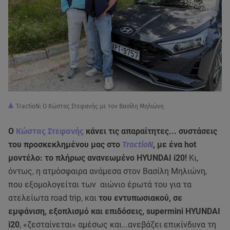
TractioN: Ο Κώστας Στεφανής με τον Βασίλη Μηλιώνη
Ο
Κώστας Στεφανής
κάνει τις απαραίτητες... συστάσεις
του προσκεκλημένου μας στο
TractioN
, με ένα hot
μοντέλο: το πλήρως ανανεωμένο HYUNDAI i20!
Κι,
όντως, η ατμόσφαιρα ανάμεσα στον Βασίλη Μηλιώνη,
που εξομολογείται των αιώνιο έρωτά του για τα
ατελείωτα road trip, και
του εντυπωσιακού, σε
εμφάνιση, εξοπλισμό και επιδόσεις, supermini HYUNDAI
i20
, «ζεσταίνεται» αμέσως και...ανεβάζει επικίνδυνα τη