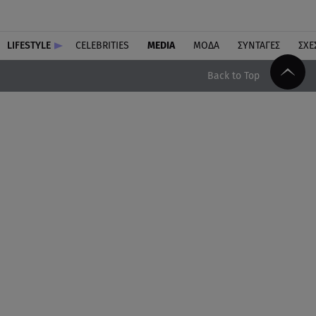
LIFESTYLE
CELEBRITIES
MEDIA
ΜΟΔΑ
ΣΥΝΤΑΓΕΣ
ΣΧΕ
Back to Top