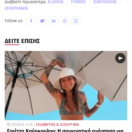
|
|
|
Διαβάστε περισσότερα:
KLAVDIA
FORBES
EUROVISION
ΑΣΤΕΡΟΜΑΤΑ
Follow us:
ΔΕΙΤΕ ΕΠΙΣΗΣ
08.08.26, 17:45
CELEBRITIES & GOSSIP ΝΕΑ
Εριέττα Κούρκουλου: Η συγκινητική ανάρτηση για