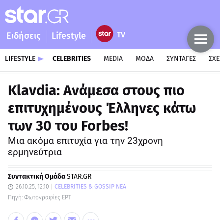
Ειδήσεις
Lifestyle
LIFESTYLE
CELEBRITIES
MEDIA
ΜΟΔΑ
ΣΥΝΤΑΓΕΣ
ΣΧΕ
Klavdia: Aνάμεσα στους πιο
επιτυχημένους Έλληνες κάτω
των 30 του Forbes!
Μια ακόμα επιτυχία για την 23χρονη
ερμηνεύτρια
Συντακτική Ομάδα
STAR.GR
26.10.25, 12:10
CELEBRITIES & GOSSIP ΝΕΑ
Πηγή: Φωτογραφίες ΕΡΤ