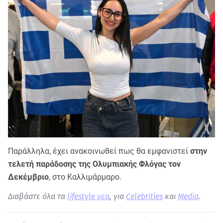
Παράλληλα, έχει ανακοινωθεί πως θα εμφανιστεί
στην
τελετή παράδοσης της Ολυμπιακής Φλόγας τον
Δεκέμβριο
, στο Καλλιμάρμαρο.
Διαβάστε όλα τα
lifestyle νεα
, για
Celebrities
και
Media
.