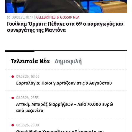
08.08.26, 10:47
CELEBRITIES & GOSSIP ΝΕΑ
Γουίλιαμ Όρμπιτ: Πέθανε στα 69 ο παραγωγός και
συνεργάτης της Μαντόνα
Τελευταία Νέα
Δημοφιλή
09.08.26 , 03:00
Εορτολόγιο: Ποιοι γιορτάζουν στις 9 Αυγούστου
08.08.26 , 23:55
Αττική: Μπαράζ διαρρήξεων – Λεία 70.000 ευρώ
από μεζονέτα
08.08.26 , 23:30
Greek Mafia: Χειροπέδες σε «Πίτμπουλ» και