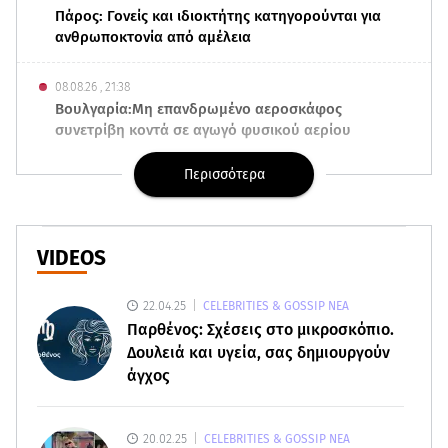
Πάρος: Γονείς και ιδιοκτήτης κατηγορούνται για
ανθρωποκτονία από αμέλεια
08.08.26 , 21:38
Βουλγαρία:Μη επανδρωμένο αεροσκάφος
συνετρίβη κοντά σε αγωγό φυσικού αερίου
Περισσότερα
08.08.26 , 21:32
Φωτιά στην Αττικοβοιωτία: Ενέργεια ίση με έξι
ατομικές βόμβες
VIDEOS
08.08.26 , 21:20
«Ισλαμικό ΝΑΤΟ»: Πώς επηρεάζεται η Ελλάδα
22.04.25
CELEBRITIES & GOSSIP ΝΕΑ
από τη νέα συμμαχία
Παρθένος: Σχέσεις στο μικροσκόπιο.
Δουλειά και υγεία, σας δημιουργούν
08.08.26 , 19:19
άγχος
Τραγωδία στην Πάρο: Νεκρό 4χρονο παιδί σε
πισίνα
20.02.25
CELEBRITIES & GOSSIP ΝΕΑ