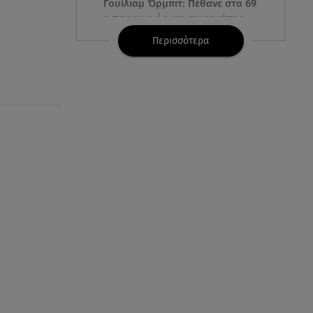
Γουίλιαμ Όρμπιτ: Πέθανε στα 69
ο παραγωγός και συνεργάτης
της Μαντόνα
Περισσότερα
08.08.26 , 10:46
Φωτιά σε κτίριο στην
Κουμουνδούρου -
Απεγκλωβίστηκε ένα άτομο
08.08.26 , 10:12
Ιός του Δυτικού Νείλου: Στο
«κόκκινο» η Αττική – Πώς να
προστατευτείτε;
08.08.26 , 10:11
Λίλα Μπακλέση: Γέννησε τον γιο
της η ηθοποιός - Η πρώτη
φωτογραφία
08.08.26 , 10:00