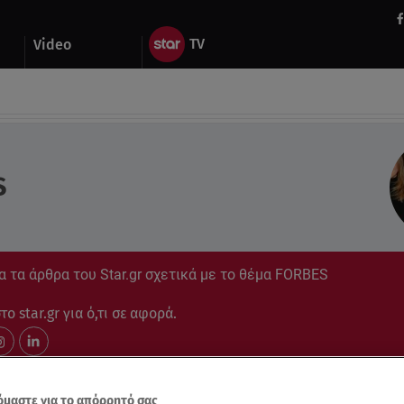
Video
S
 τα άρθρα του Star.gr σχετικά με το θέμα FORBES
ο star.gr για ό,τι σε αφορά.
μαστε για το απόρρητό σας