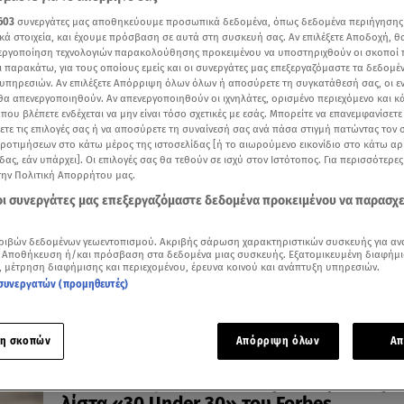
603
συνεργάτες μας αποθηκεύουμε προσωπικά δεδομένα, όπως δεδομένα περιήγησης
κά στοιχεία, και έχουμε πρόσβαση σε αυτά στη συσκευή σας. Αν επιλέξετε Αποδοχή, θ
νεργοποίηση τεχνολογιών παρακολούθησης προκειμένου να υποστηριχθούν οι σκοποί
ι παρακάτω, για τους οποίους εμείς και οι συνεργάτες μας επεξεργαζόμαστε τα δεδομέ
υπηρεσιών. Αν επιλέξετε Απόρριψη όλων όλων ή αποσύρετε τη συγκατάθεσή σας, οι ε
26.11.25, 23:56
 θα απενεργοποιηθούν. Αν απενεργοποιηθούν οι ιχνηλάτες, ορισμένο περιεχόμενο και κά
Κλέλια Ανδριολάτου: «Με τον σύντροφό
 που βλέπετε ενδέχεται να μην είναι τόσο σχετικές με εσάς. Μπορείτε να επανεμφανίσετ
στηρίζουμε ο ένας τον άλλον»
ξετε τις επιλογές σας ή να αποσύρετε τη συναίνεσή σας ανά πάσα στιγμή πατώντας τον
προτιμήσεων στο κάτω μέρος της ιστοσελίδας [ή το αιωρούμενο εικονίδιο στο κάτω α
H λαμπερή εμφάνιση στη μεγάλη εκδήλωση του Forbe
δας, εάν υπάρχει]. Οι επιλογές σας θα τεθούν σε ισχύ στον Ιστότοπος. Για περισσότερε
την Πολιτική Απορρήτου μας.
 οι συνεργάτες μας επεξεργαζόμαστε δεδομένα προκειμένου να παρασχ
ριβών δεδομένων γεωεντοπισμού. Ακριβής σάρωση χαρακτηριστικών συσκευής για αν
 Αποθήκευση ή/και πρόσβαση στα δεδομένα μιας συσκευής. Εξατομικευμένη διαφήμι
, μέτρηση διαφήμισης και περιεχομένου, έρευνα κοινού και ανάπτυξη υπηρεσιών.
συνεργατών (προμηθευτές)
η σκοπών
Απόρριψη όλων
Απ
27.10.25, 15:50
Κλέλια Ανδριολάτου: Μπήκε στην ελληνι