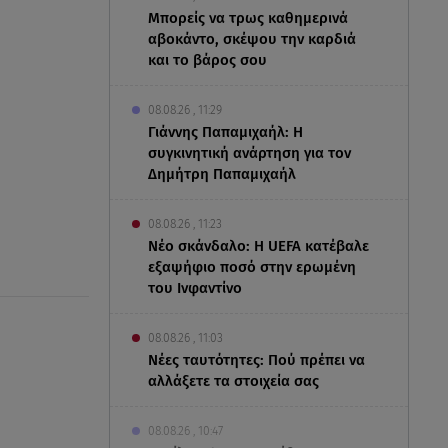
Μπορείς να τρως καθημερινά
αβοκάντο, σκέψου την καρδιά
και το βάρος σου
08.08.26 , 11:29
Γιάννης Παπαμιχαήλ: Η
συγκινητική ανάρτηση για τον
Δημήτρη Παπαμιχαήλ
08.08.26 , 11:23
Νέο σκάνδαλο: Η UEFA κατέβαλε
εξαψήφιο ποσό στην ερωμένη
του Ινφαντίνο
08.08.26 , 11:03
Νέες ταυτότητες: Πού πρέπει να
αλλάξετε τα στοιχεία σας
08.08.26 , 10:47