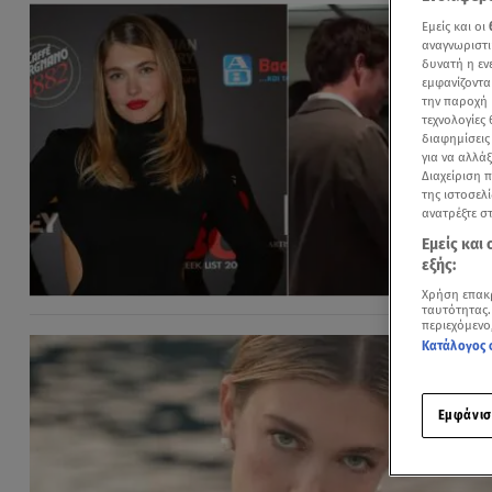
Εμείς και οι
αναγνωριστι
δυνατή η ε
εμφανίζοντα
την παροχή 
τεχνολογίες
διαφημίσεις
για να αλλά
Διαχείριση 
της ιστοσελί
ανατρέξτε σ
Εμείς και
εξής:
Χρήση επακ
ταυτότητας.
περιεχόμενο
Κατάλογος 
Εμφάνισ