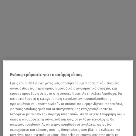
Ενδιαφερόμαστε για το απόρρητό σας
Εμείς και οι
603
συνεργάτες μας αποθηκεύουμε προσωπικά δεδομένα,
όπως δεδομένα περιήγησης ή μοναδικά αναγνωριστικά στοιχεία, και
έχουμε πρόσβαση σε αυτά στη συσκευή σας. Αν επιλέξετε Αποδοχή, θα
καταστεί δυνατή η ενεργοποίηση τεχνολογιών παρακολούθησης
προκειμένου να υποστηριχθούν οι σκοποί που εμφανίζονται παρακάτω,
για τους οποίους εμείς και οι συνεργάτες μας επεξεργαζόμαστε τα
δεδομένα με σκοπό την παροχή υπηρεσιών. Αν επιλέξετε Απόρριψη όλων
όλων ή αποσύρετε τη συγκατάθεσή σας, οι εν λόγω τεχνολογίες θα
απενεργοποιηθούν. Αν απενεργοποιηθούν οι ιχνηλάτες, ορισμένο
περιεχόμενο και κάποιες από τις διαφημίσεις που βλέπετε ενδέχεται να
μην είναι τόσο σχετικές με εσάς. Μπορείτε να επανεμφανίσετε αυτό το