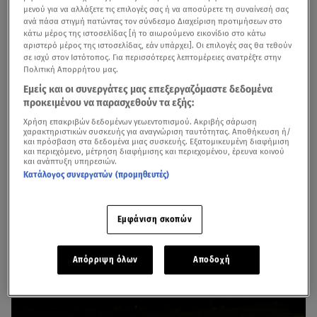
μενού για να αλλάξετε τις επιλογές σας ή να αποσύρετε τη συναίνεσή σας
ανά πάσα στιγμή πατώντας τον σύνδεσμο Διαχείριση προτιμήσεων στο
κάτω μέρος της ιστοσελίδας [ή το αιωρούμενο εικονίδιο στο κάτω
αριστερό μέρος της ιστοσελίδας, εάν υπάρχει]. Οι επιλογές σας θα τεθούν
σε ισχύ στον Ιστότοπος. Για περισσότερες λεπτομέρειες ανατρέξτε στην
Πολιτική Απορρήτου μας.
Εμείς και οι συνεργάτες μας επεξεργαζόμαστε δεδομένα
προκειμένου να παρασχεθούν τα εξής:
Χρήση επακριβών δεδομένων γεωεντοπισμού. Ακριβής σάρωση
χαρακτηριστικών συσκευής για αναγνώριση ταυτότητας. Αποθήκευση ή/
και πρόσβαση στα δεδομένα μιας συσκευής. Εξατομικευμένη διαφήμιση
και περιεχόμενο, μέτρηση διαφήμισης και περιεχομένου, έρευνα κοινού
και ανάπτυξη υπηρεσιών.
Κατάλογος συνεργατών (προμηθευτές)
Η
Ελένη Φουρέιρα
κυκλοφορεί το νέο της άλμπουμ
«Hybrid» και το γιόρτασε με ένα λαμπερό listening party
Εμφάνιση σκοπών
στο «Lohan», όπου και θα εμφανίζεται φέτος τον
χειμώνα. Το βράδυ της Πέμπτης 23/11, η κορυφαία pop
star ανέβηκε στα decks και με πολύ κέφι και
Απόρριψη όλων
Αποδοχή
συγκίνηση αποκάλυψε τα 13 νέα τραγούδια της.