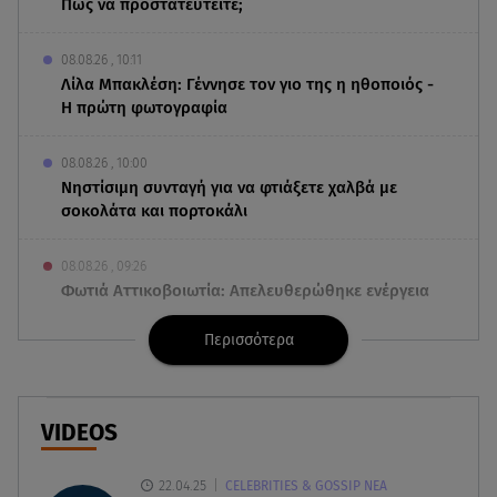
Πώς να προστατευτείτε;
08.08.26 , 10:11
Λίλα Μπακλέση: Γέννησε τον γιο της η ηθοποιός -
Η πρώτη φωτογραφία
08.08.26 , 10:00
Νηστίσιμη συνταγή για να φτιάξετε χαλβά με
σοκολάτα και πορτοκάλι
08.08.26 , 09:26
Φωτιά Αττικοβοιωτία: Απελευθερώθηκε ενέργεια
ίση με 6 βόμβες Χιροσίμα
Περισσότερα
08.08.26 , 09:05
BMW: Οι πωλήσεις και η συμφωνία με τους
εργαζόμενους
VIDEOS
08.08.26 , 09:03
22.04.25
CELEBRITIES & GOSSIP ΝΕΑ
8 Αυγούστου: Σήμερα η Παγκόσμια Ημέρα Γάτας