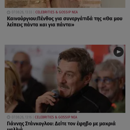
07.08.26, 13:33
CELEBRITIES & GOSSIP ΝΕΑ
Καινούργιου:Πένθος για συνεργάτιδά της «Θα μου
λείπεις πάντα και για πάντα»
07.08.26, 13:16
CELEBRITIES & GOSSIP ΝΕΑ
Γιάννης Στάνκογλου: Δείτε τον έφηβο με μακριά
μαλλιά