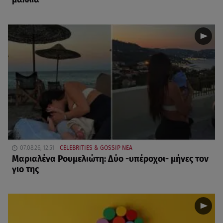
07.08.26, 12:51
CELEBRITIES & GOSSIP ΝΕΑ
Μαριαλένα Ρουμελιώτη: Δύο -υπέροχοι- μήνες τον
γιο της