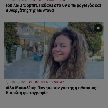
08.08.26, 10:47
CELEBRITIES & GOSSIP ΝΕΑ
Γουίλιαμ Όρμπιτ: Πέθανε στα 69 ο παραγωγός και
συνεργάτης της Μαντόνα
08.08.26, 10:11
CELEBRITIES & GOSSIP ΝΕΑ
Λίλα Μπακλέση: Γέννησε τον γιο της η ηθοποιός -
Η πρώτη φωτογραφία