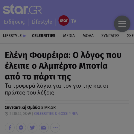
Ειδήσεις
Lifestyle
LIFESTYLE
CELEBRITIES
MEDIA
ΜΟΔΑ
ΣΥΝΤΑΓΕΣ
ΣΧΕ
Ελένη Φουρέιρα: Ο λόγος που
έλειπε ο Αλμπέρτο Μποτία
από το πάρτι της
Τα τρυφερά λόγια για τον γιο της και οι
πρώτες του λέξεις
Συντακτική Ομάδα
STAR.GR
24.10.25, 08:49
CELEBRITIES & GOSSIP ΝΕΑ