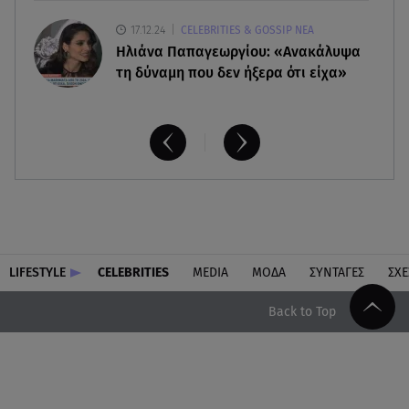
17.12.24
CELEBRITIES & GOSSIP ΝΕΑ
Ηλιάνα Παπαγεωργίου: «Ανακάλυψα
τη δύναμη που δεν ήξερα ότι είχα»
LIFESTYLE
CELEBRITIES
MEDIA
ΜΟΔΑ
ΣΥΝΤΑΓΕΣ
ΣΧΕ
Back to Top