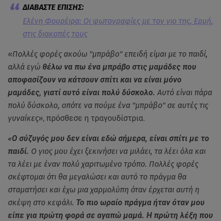
Ελένη Φουρέιρα: Οι φωτογραφίες με τον γιο της, Ερμή,
στις διακοπές τους
«Πολλές φορές ακούω ''μπράβο'' επειδή είμαι με το παιδί,
αλλά εγώ
θέλω να πω ένα μπράβο στις μαμάδες που
αποφασίζουν να κάτσουν σπίτι και να είναι μόνο
μαμάδες, γιατί αυτό είναι πολύ δύσκολο.
Αυτό είναι πάρα
πολύ δύσκολο, οπότε να πούμε ένα ''μπράβο'' σε αυτές τις
γυναίκες»
, πρόσθεσε η τραγουδίστρια.
«Ο σύζυγός μου δεν είναι εδώ σήμερα, είναι σπίτι με το
παιδί.
Ο γιος μου έχει ξεκινήσει να μιλάει, τα λέει όλα και
τα λέει με έναν πολύ χαριτωμένο τρόπο. Πολλές φορές
σκέφτομαι ότι θα μεγαλώσει και αυτό το πράγμα θα
σταματήσει και έχω μια χαρμολύπη όταν έρχεται αυτή η
σκέψη στο κεφάλι.
Το πιο ωραίο πράγμα ήταν όταν μου
είπε για πρώτη φορά σε αγαπώ μαμά.
Η πρώτη λέξη που