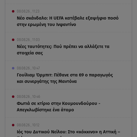
08.08.26 , 11:23
Νέο σκάνδαλο: Η UEFA κατέβαλε εξαψήφιο ποσό
στην ερωμένη του Ινφαντίνο
08.08.26 , 11:03
Νέες ταυτότητες: Πού πρέπει να αλλάξετε τα
στοιχεία σας
08.08.26 , 10:47
Γουίλιαμ Όρμπιτ: Πέθανε στα 69 ο παραγωγός
και συνεργάτης της Μαντόνα
08.08.26 , 10:46
Φωτιά σε κτίριο στην Κουμουνδούρου -
Απεγκλωβίστηκε ένα άτομο
08.08.26 , 10:12
Ιός του Δυτικού Νείλου: Στο «κόκκινο» η Αττική –